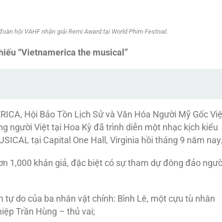
oàn hội VAHF nhận giải Remi Award tại World Phim Festival.
chiếu “Vietnamerica the musical”
RICA, Hội Bảo Tồn Lịch Sử và Văn Hóa Người Mỹ Gốc Việ
g người Việt tại Hoa Kỳ đã trình diễn một nhạc kịch kiểu
AL tại Capital One Hall, Virginia hồi tháng 9 năm nay
 hơn 1,000 khán giả, đặc biệt có sự tham dự đông đảo ngườ
m tự do của ba nhân vật chính: Bình Lê, một cựu tù nhân
hiệp Trần Hùng – thủ vai;