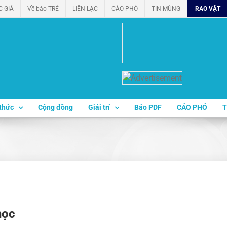
C GIẢ
Về báo TRẺ
LIÊN LẠC
CÁO PHÓ
TIN MỪNG
RAO VẶT
thức
Cộng đồng
Giải trí
Báo PDF
CÁO PHÓ
T
học