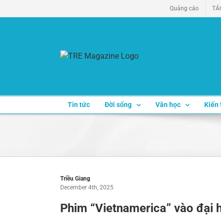
Skip
Quảng cáo
TÁ
to
content
Tin tức
Đời sống
Văn học
Kiến 
Triều Giang
December 4th, 2025
Phim “Vietnamerica” vào đại 