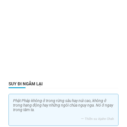
SUY ĐI NGẪM LẠI
Phật Pháp không ở trong rừng sâu hay núi cao, không ở
trong hang động hay những ngôi chùa nguy nga. Nó ở ngay
trong tâm ta.
—
Thiền sư Ajahn Chah