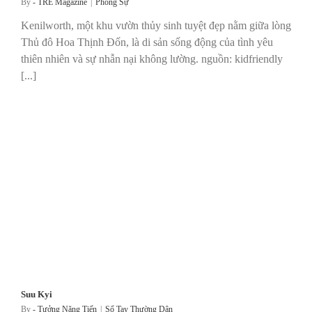
By
- TRẺ Magazine
|
Phóng Sự
Kenilworth, một khu vườn thủy sinh tuyệt đẹp nằm giữa lòng
Thủ đô Hoa Thịnh Đốn, là di sản sống động của tình yêu
thiên nhiên và sự nhẫn nại không lường. nguồn: kidfriendly
[...]
Suu Kyi
By
- Tưởng Năng Tiến
|
Sổ Tay Thường Dân