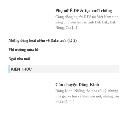
Phụ nữ Ê Đê & tục cưới chồng
Cộng đồng người Ê Đê tại Việt Nam sinh
sống chủ yếu tại các tỉnh Đắk Lắk, Đắk
Nông, Gia [...]
Những dòng hoài niệm về Dalat xưa (kỳ 2)
Phi trường mùa hè
Ngôi nhà mới
KIẾN THỨC
Câu chuyện Đông Kinh
Đông Kinh. Những tòa nhà cũ kỹ, những
nhà ga, xe lửa xả khói mù mịt, những căn
nhà chật [...]