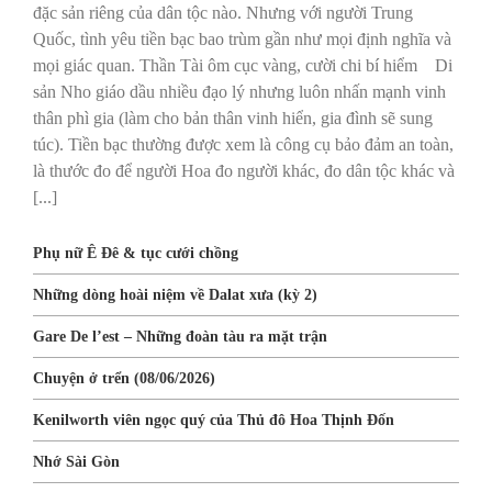
đặc sản riêng của dân tộc nào. Nhưng với người Trung
Quốc, tình yêu tiền bạc bao trùm gần như mọi định nghĩa và
mọi giác quan. Thần Tài ôm cục vàng, cười chi bí hiểm Di
sản Nho giáo dầu nhiều đạo lý nhưng luôn nhấn mạnh vinh
thân phì gia (làm cho bản thân vinh hiển, gia đình sẽ sung
túc). Tiền bạc thường được xem là công cụ bảo đảm an toàn,
là thước đo để người Hoa đo người khác, đo dân tộc khác và
[...]
Phụ nữ Ê Đê & tục cưới chồng
Những dòng hoài niệm về Dalat xưa (kỳ 2)
Gare De l’est – Những đoàn tàu ra mặt trận
Chuyện ở trển (08/06/2026)
Kenilworth viên ngọc quý của Thủ đô Hoa Thịnh Đốn
Nhớ Sài Gòn