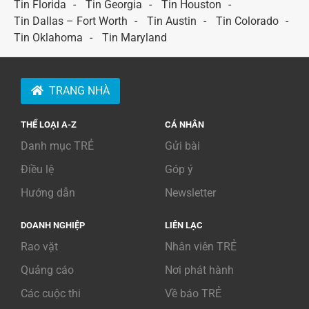
Tin Florida
Tin Georgia
Tin Houston
Tin Dallas – Fort Worth
Tin Austin
Tin Colorado
Tin Oklahoma
Tin Maryland
TRANG NHÀ
THỂ LOẠI A-Z
CÁ NHÂN
Danh mục TRẺ
Gửi bài
Điều lệ
Góp ý
Hướng dẫn
Newsletter
DOANH NGHIỆP
LIÊN LẠC
Rao vặt
Nhân viên TRẺ
Quảng cáo
Nơi phát hành
Các cuộc thi
Về báo TRẺ