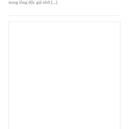
trong lòng độc giả nhờ [...]