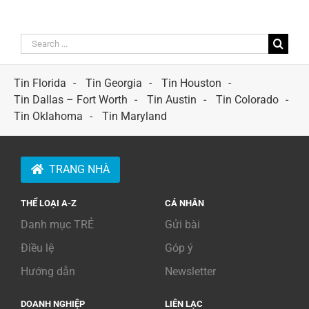
Search
for:
Tin Florida
Tin Georgia
Tin Houston
Tin Dallas – Fort Worth
Tin Austin
Tin Colorado
Tin Oklahoma
Tin Maryland
TRANG NHÀ
THỂ LOẠI A-Z
CÁ NHÂN
Danh mục TRẺ
Gửi bài
Điều lệ
Góp ý
Hướng dẫn
Newsletter
DOANH NGHIỆP
LIÊN LẠC