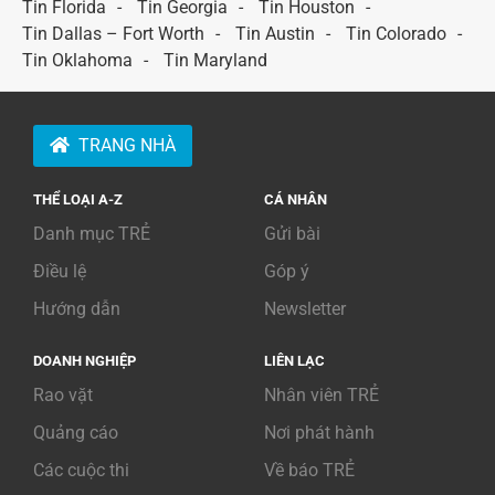
Tin Florida
Tin Georgia
Tin Houston
Tin Dallas – Fort Worth
Tin Austin
Tin Colorado
Tin Oklahoma
Tin Maryland
TRANG NHÀ
THỂ LOẠI A-Z
CÁ NHÂN
Danh mục TRẺ
Gửi bài
Điều lệ
Góp ý
Hướng dẫn
Newsletter
DOANH NGHIỆP
LIÊN LẠC
Rao vặt
Nhân viên TRẺ
Quảng cáo
Nơi phát hành
Các cuộc thi
Về báo TRẺ