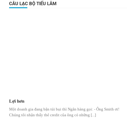
CÂU LẠC BỘ TIẾU LÂM
Lợi hơn
Một doanh gia đang bận túi bụi thì Ngân hàng gọi: - Ông Smith ơi!
Chúng tôi nhận thấy thẻ credit của ông có những [...]