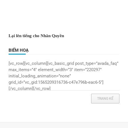
Lại lên tiếng cho Nhân Quyền
BIẾM HOẠ
[vc_row][vc_column][vc_basic_grid post_type=”avada_faq”
max_items=”4″ element_width=”3″ item=”220297″
initial_loading_animation=”none”
grid_id=”vc_gid:1565209316736-c47e796b-eac6-5″]
[/vc_column][/vc_row]
TRANG KẾ