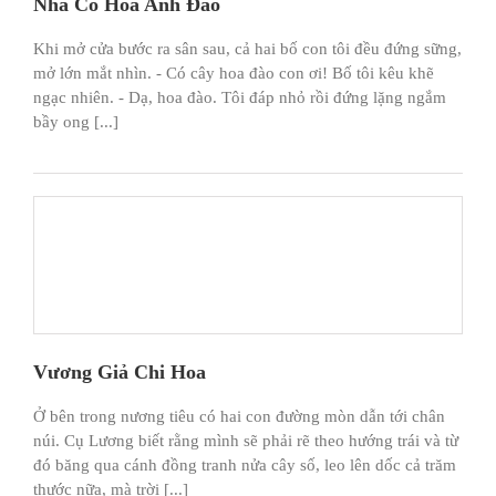
Nhà Có Hoa Anh Đào
Khi mở cửa bước ra sân sau, cả hai bố con tôi đều đứng sững,
mở lớn mắt nhìn. - Có cây hoa đào con ơi! Bố tôi kêu khẽ
ngạc nhiên. - Dạ, hoa đào. Tôi đáp nhỏ rồi đứng lặng ngắm
bầy ong [...]
Vương Giả Chi Hoa
Ở bên trong nương tiêu có hai con đường mòn dẫn tới chân
núi. Cụ Lương biết rằng mình sẽ phải rẽ theo hướng trái và từ
đó băng qua cánh đồng tranh nửa cây số, leo lên dốc cả trăm
thước nữa, mà trời [...]