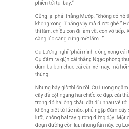
phiền tới tụi bay.”
Cũng lại phải thằng Mướp, “không có nó t
không xong. Thằng vậy mà được ghê.” Hôm qu
thì làm, chiều con đi làm về, con vô tiế
càng lúc càng cứng mệt lắm…”
Cụ Lương nghĩ “phải mình đóng xong cái t
Cụ đâm ra giận cái thằng Ngạc phòng t
dùm ba bốn chục cái cần xé mây, mà hối v
thùng.
Nhưng bây giờ thì ổn rồi. Cụ Lương ngắm ng
cây đà cột ngang hai chiếc xe đạp, cái thù
trong đó hai ông cháu dắt díu nhau về tới 
không biết từ lúc nào, phủ ngập đám cây
lưỡi, chống hai tay gượng đứng dậy. Một ch
đoạn đường còn lại, nhưng lần này, cụ L