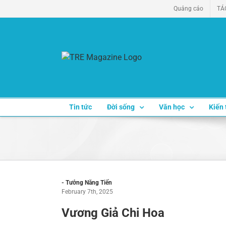
Skip
Quảng cáo
TÁ
to
content
Tin tức
Đời sống
Văn học
Kiến 
- Tưởng Năng Tiến
February 7th, 2025
Vương Giả Chi Hoa