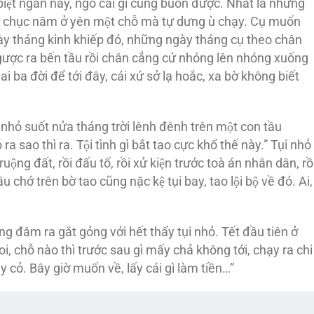
biệt ngàn này, ngó cái gì cũng buồn được. Nhất là những
́m chục năm ở yên một chỗ mà tự dưng ù chạy. Cụ muốn
 tháng kinh khiếp đó, những ngày tháng cụ theo chân
ngược ra bến tầu rồi chân cẳng cứ nhóng lên nhóng xuống
i ba đời để tới đây, cái xứ sở lạ hoắc, xa bờ không biết
ụi nhỏ suốt nửa tháng trời lênh đênh trên một con tầu
́ ra sao thì ra. Tội tình gì bắt tao cực khổ thế này.” Tụi nhỏ
̣ng đất, rồi đấu tố, rồi xử kiện trước toà án nhân dân, rồ
tầu chớ trên bờ tao cũng nặc kệ tụi bay, tao lội bộ về đó. Ai,
 đâm ra gắt gỏng với hết thẩy tụi nhỏ. Tết đầu tiên ở
coi, chỗ nào thì trước sau gì mấy chả không tới, chạy ra chi
̃y cỏ. Bây giờ muốn về, lấy cái gì làm tiền…”