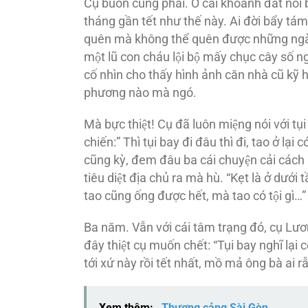
Cụ buồn cũng phải. Ở cái khoảnh đất nổi 
tháng gần tết như thế này. Ai đời bẩy ta
quên mà không thể quên được những ngày
một lũ con cháu lội bộ mấy chục cây số 
cố nhìn cho thấy hình ảnh căn nhà cũ kỹ ha
phương nào mà ngó.
Mà bực thiệt! Cụ đã luôn miệng nói với t
chiến:” Thì tụi bay đi đâu thì đi, tao ở lại co
cũng kỳ, đem đâu ba cái chuyện cải cách ruô
tiêu diệt địa chủ ra mà hù. “Kẹt là ở dưới 
tao cũng ống được hết, mà tao có tội gì…”
Ba năm. Vẫn với cái tâm trạng đó, cụ Lương
đây thiệt cụ muốn chết: “Tụi bay nghĩ lại 
tới xứ này rồi tết nhất, mồ mả ông bà ai râ
Xem thêm:
Thương cảng Sài Gòn