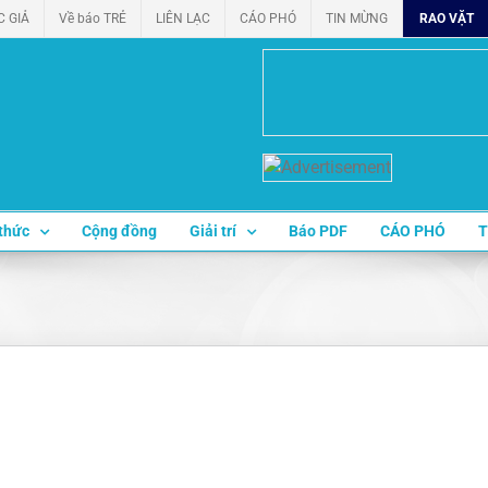
C GIẢ
Về báo TRẺ
LIÊN LẠC
CÁO PHÓ
TIN MỪNG
RAO VẶT
thức
Cộng đồng
Giải trí
Báo PDF
CÁO PHÓ
T