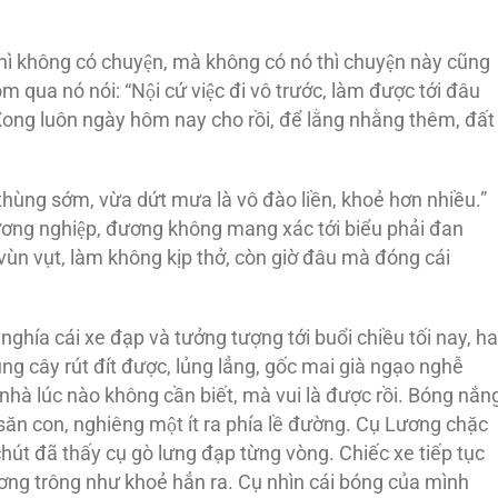
hì không có chuyện, mà không có nó thì chuyện này cũng
a nó nói: “Nội cứ việc đi vô trước, làm được tới đâu
p. Xong luôn ngày hôm nay cho rồi, để lằng nhằng thêm, đất
hùng sớm, vừa dứt mưa là vô đào liền, khoẻ hơn nhiều.”
hương nghiệp, đương không mang xác tới biểu phải đan
ùn vụt, làm không kịp thở, còn giờ đâu mà đóng cái
hía cái xe đạp và tưởng tượng tới buổi chiều tối nay, ha
ng cây rút đít được, lủng lẳng, gốc mai già ngạo nghễ
nhà lúc nào không cần biết, mà vui là được rồi. Bóng nắn
 săn con, nghiêng một ít ra phía lề đường. Cụ Lương chặc
út đã thấy cụ gò lưng đạp từng vòng. Chiếc xe tiếp tục
ương trông như khoẻ hẳn ra. Cụ nhìn cái bóng của mình