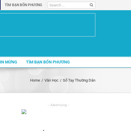
Search
TÌM BẠN BỐN PHƯƠNG
for:
IN MỪNG
TÌM BẠN BỐN PHƯƠNG
Home
/
Văn Học
/
Sổ Tay Thường Dân