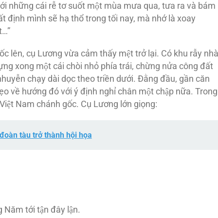
 tới những cái rễ tơ suốt một mùa mưa qua, tưa ra và bám
t định mình sẽ hạ thổ trong tối nay, mà nhớ là xoay
́t…”
́c lên, cụ Lương vừa cảm thấy mệt trở lại. Có khu rẫy nha
ựng xong một cái chòi nhỏ phía trái, chừng nửa công đất
huyễn chạy dài dọc theo triền dưới. Đằng đầu, gần căn
o về hướng đó với ý định nghỉ chân một chập nữa. Trong
̉i Việt Nam chánh gốc. Cụ Lương lớn giọng:
đoàn tàu trở thành hội họa
 Năm tới tận đây lận.