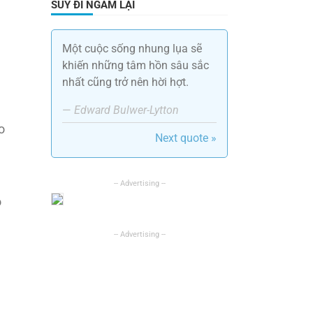
SUY ĐI NGẪM LẠI
̃
Một cuộc sống nhung lụa sẽ
khiến những tâm hồn sâu sắc
nhất cũng trở nên hời hợt.
—
Edward Bulwer-Lytton
eo
Next quote »
o