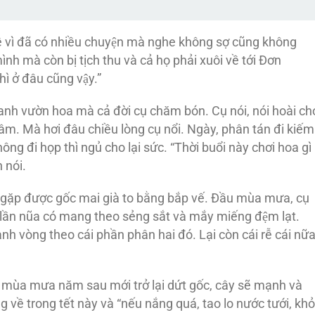
 về vì đã có nhiều chuyện mà nghe không sợ cũng không
nh mà còn bị tịch thu và cả họ phải xuôi về tới Đơn
̀ ở đâu cũng vậy.”
hỏanh vườn hoa mà cả đời cụ chăm bón. Cụ nói, nói hoài ch
 tâm. Mà hơi đâu chiều lòng cụ nổi. Ngày, phân tán đi kiếm
g đi họp thì ngủ cho lại sức. “Thời buổi này chơi hoa gì
 nói.
 gặp được gốc mai già to bằng bắp vế. Đầu mùa mưa, cụ
lần nũa có mang theo sẻng sắt và mắy miếng đệm lạt.
anh vòng theo cái phần phân hai đó. Lại còn cái rễ cái nữ
̀u mùa mưa năm sau mới trở lại dứt gốc, cây sẽ mạnh và
 về trong tết này và “nếu nắng quá, tao lo nước tưới, khỏ