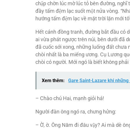
chập chờn lúc mờ lúc tỏ bên đường, nghĩ
đầy tấm đệm lạc suốt một nửa vòng. “Nhấ
hướng tấm đệm lạc về mặt trời lặn mới tô
Hết cánh đồng tranh, đường bắt đầu có dô
ai vừa phát ngược trên núi, bên dưới đã d
đã cuốc sới xong, những luống đất chưa n
chòi nhất là ba miếng ương. Cụ Lương quẹ
chòi có người. Mới ngó là biết không pha
Xem thêm:
Gare Saint-Lazare khi những 
– Chào chú Hai, mạnh giỏi há!
Người đàn ông ngó ra, chưng hửng:
– Ờ, ờ. Ông Năm đi đâu vậy? Ai mà dè ông