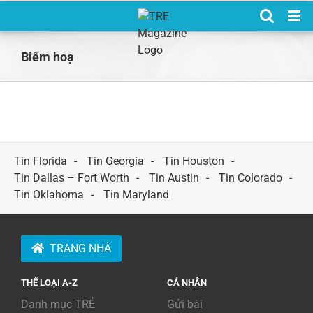
Skip
to
content
Biếm hoạ
Tin Florida
Tin Georgia
Tin Houston
Tin Dallas – Fort Worth
Tin Austin
Tin Colorado
Tin Oklahoma
Tin Maryland
TRANG NHÀ
THỂ LOẠI A-Z
CÁ NHÂN
Danh mục TRẺ
Gửi bài