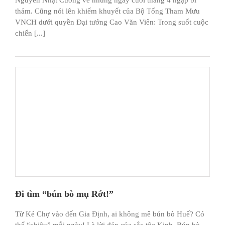
Nguyễn Nhật Cường về những ngày cuối tháng 4 ngập bi
thảm. Cũng nói lên khiếm khuyết của Bộ Tổng Tham Mưu
VNCH dưới quyền Đại tướng Cao Văn Viên: Trong suốt cuộc
chiến [...]
Đi tìm “bún bò mụ Rớt!”
Từ Kẻ Chợ vào đến Gia Định, ai không mê bún bò Huế? Có
thể “chiêu” mỗi ngày! Là lời đáp của sắc tộc Kinh. Bún bò