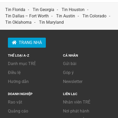
Tin Florida
Tin Georgia
Tin Houston
Tin Dallas – Fort Worth
Tin Austin
Tin Colorado
Tin Oklahoma
Tin Maryland
TRANG NHÀ
THỂ LOẠI A-Z
CÁ NHÂN
Danh mục TRẺ
Gửi bài
Điều lệ
Góp ý
Hướng dẫn
Newsletter
DOANH NGHIỆP
LIÊN LẠC
Rao vặt
Nhân viên TRẺ
Quảng cáo
Nơi phát hành