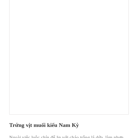
Trứng vịt muối kiểu Nam Kỳ
Ngoài việc luộc chín để ăn với cháo trắng lá dứa, làm nhưn