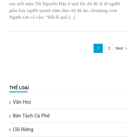
sau mỗi mùa Tết Nguyên Đán ở quê tôi, dù đó là từ người
giàu hay người quanh năm làm chỉ đủ ăn. cleanpng.com
Người xưa có câu: “Ðất lề quê [...]
1
2
Next
THỂ LOẠI
Văn Học
Bên Tách Cà Phê
Cõi Riêng