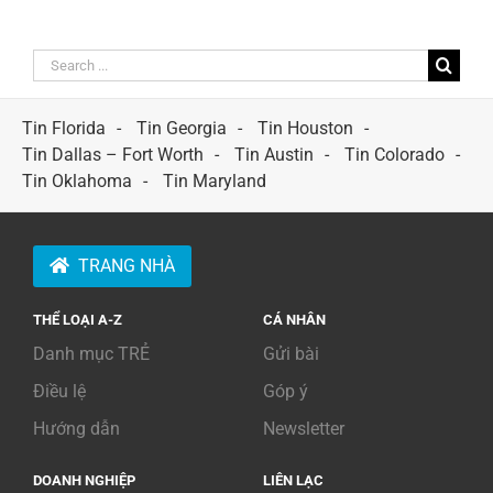
Search
for:
Tin Florida
Tin Georgia
Tin Houston
Tin Dallas – Fort Worth
Tin Austin
Tin Colorado
Tin Oklahoma
Tin Maryland
TRANG NHÀ
THỂ LOẠI A-Z
CÁ NHÂN
Danh mục TRẺ
Gửi bài
Điều lệ
Góp ý
Hướng dẫn
Newsletter
DOANH NGHIỆP
LIÊN LẠC