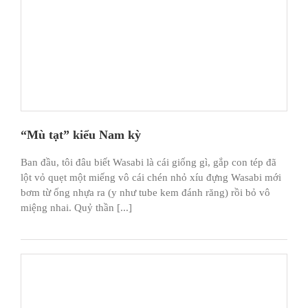
“Mù tạt” kiểu Nam kỳ
Ban đầu, tôi đâu biết Wasabi là cái giống gì, gắp con tép đã
lột vỏ quẹt một miếng vô cái chén nhỏ xíu đựng Wasabi mới
bơm từ ống nhựa ra (y như tube kem đánh răng) rồi bỏ vô
miệng nhai. Quỷ thần [...]