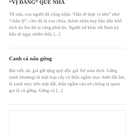
“VỊ ĐẮNG” QUÊ NHÀ
Từ xưa, con người đã công nhận “Dân dĩ thực vi tiên” như
“chân lý”, cho dù là vua chúa, thánh nhân hay bần dân khố
rách áo ôm thì ai cũng phải ăn. Người xứ khác tới Nam kỳ
hẳn sẽ ngạc nhiên thấy [...]
Canh cá nấu gừng
Bài viết, tác giả gửi tặng quý độc giả Trẻ mùa dịch. Gừng
(sinh khương) là một loại cây có thân ngầm mọc dưới đất ẩm,
lá xanh mọc trên mặt đất, thân ngầm của nó chúng ta quen
gọi là củ gừng. Gừng có [...]