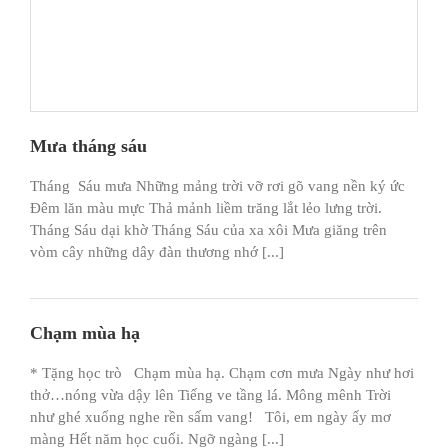
Mưa tháng sáu
Tháng Sáu mưa Những mảng trời vỡ rơi gõ vang nền ký ức
Đêm lăn màu mực Thả mảnh liềm trăng lắt lẻo lưng trời.
Tháng Sáu dại khờ Tháng Sáu của xa xôi Mưa giăng trên
vòm cây những dây đàn thương nhớ [...]
Chạm mùa hạ
* Tặng học trò Chạm mùa hạ. Chạm cơn mưa Ngày như hơi
thở…nóng vừa dậy lên Tiếng ve tầng lá. Mông mênh Trời
như ghé xuống nghe rền sấm vang! Tôi, em ngày ấy mơ
màng Hết năm học cuối. Ngỡ ngàng [...]