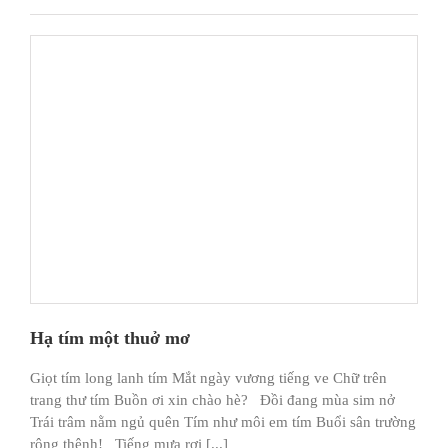
Hạ tím một thuở mơ
Giọt tím long lanh tím Mắt ngày vương tiếng ve Chữ trên
trang thư tím Buồn ơi xin chào hè? Đồi đang mùa sim nở
Trái trâm nằm ngủ quên Tím như môi em tím Buổi sân trường
rộng thênh! Tiếng mưa rơi [...]