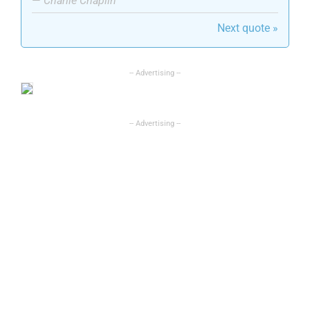
—
Charlie Chaplin
Next quote »