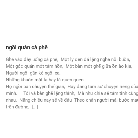
ngồi quán cà phê
Ghé vào đây uống cà phê, Một ly đen đá lặng nghe nỗi buồn,
Một góc quán một tâm hồn, Một bàn một ghế giữa ồn ào kia,
Người ngồi gần kẻ ngồi xa,
Những khuôn mặt lạ hay là quen quen..
Họ ngồi bàn chuyện thế gian, Hay đang tâm sự chuyện riêng củ
mình. Tôi và bàn ghế lặng thinh, Mà như chia sẻ tâm tình cùn
nhau. Nắng chiều nay sẽ về đâu Theo chân người mải bước ma
trên đường, [...]