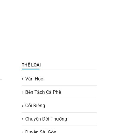
THỂ LOẠI
Văn Học
Bên Tách Cà Phê
Cõi Riêng
Chuyện Đời Thường
Duyên Sài Gòn