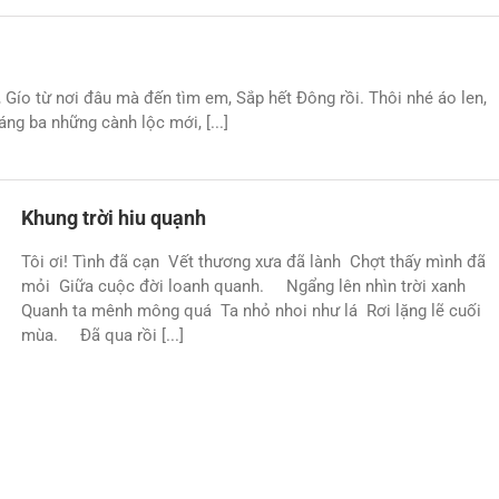
Gío từ nơi đâu mà đến tìm em, Sắp hết Đông rồi. Thôi nhé áo len,
ng ba những cành lộc mới, [...]
Khung trời hiu quạnh
Tôi ơi! Tình đã cạn Vết thương xưa đã lành Chợt thấy mình đã
mỏi Giữa cuộc đời loanh quanh. Ngẩng lên nhìn trời xanh
Quanh ta mênh mông quá Ta nhỏ nhoi như lá Rơi lặng lẽ cuối
mùa. Đã qua rồi [...]