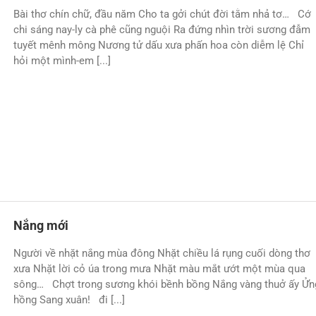
Bài thơ chín chữ, đầu năm Cho ta gởi chút đời tằm nhả tơ… Cớ
chi sáng nay-ly cà phê cũng nguội Ra đứng nhìn trời sương đẫm
tuyết mênh mông Nương tử dấu xưa phấn hoa còn diễm lệ Chỉ
hỏi một mình-em [...]
Nắng mới
Người về nhặt nắng mùa đông Nhặt chiều lá rụng cuối dòng thơ
xưa Nhặt lời cỏ úa trong mưa Nhặt màu mắt ướt một mùa qua
sông… Chợt trong sương khói bềnh bồng Nắng vàng thuở ấy Ửn
hồng Sang xuân! đi [...]