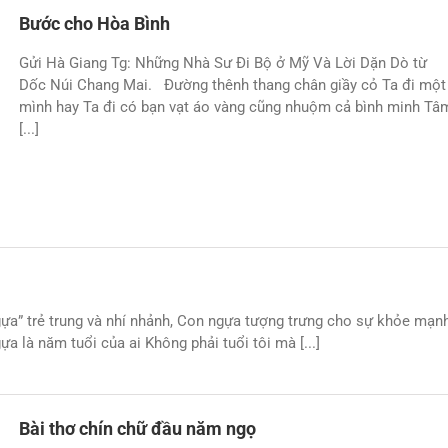
Bước cho Hòa Bình
Gửi Hà Giang Tg: Những Nhà Sư Đi Bộ ở Mỹ Và Lời Dặn Dò từ
Dốc Núi Chang Mai. Đường thênh thang chân giầy cỏ Ta đi một
mình hay Ta đi có bạn vạt áo vàng cũng nhuộm cả bình minh Tâ
[...]
gựa” trẻ trung và nhí nhảnh, Con ngựa tượng trưng cho sự khỏe mạnh
 là năm tuổi của ai Không phải tuổi tôi mà [...]
Bài thơ chín chữ đầu năm ngọ