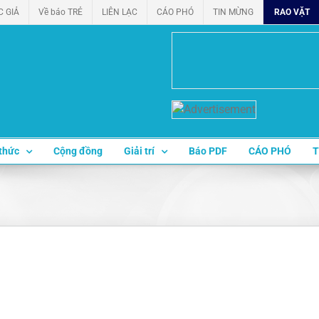
C GIẢ
Về báo TRẺ
LIÊN LẠC
CÁO PHÓ
TIN MỪNG
RAO VẶT
thức
Cộng đồng
Giải trí
Báo PDF
CÁO PHÓ
T