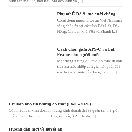
hình lớn mọi lúc, mọi nơi. Khi đeo kính và [...]
Phụ nữ Ê Đê & tục cưới chồng
Cộng đồng người Ê Đê tại Việt Nam sinh
sống chủ yếu tại các tỉnh Đắk Lắk, Đắk
Nông, Gia Lai, Phú Yên và Khánh [...]
Cách chọn giữa APS-C và Full
Frame cho người mới
Một trong những quyết định thực sự đầu
tiên mà một nhiếp ảnh gia mới phải đối
mặt là kích thước cảm biến, và nó [...]
Chuyện khó tin nhưng có thật (08/06/2026)
Có nhiều loại kinh doanh, nhưng kinh doanh đại sứ quán thì thế giới
chỉ có một. Harshvardhan Jain, 47 tuổi, ở Ấn Độ đã [...]
Hướng dẫn mới về huyết áp