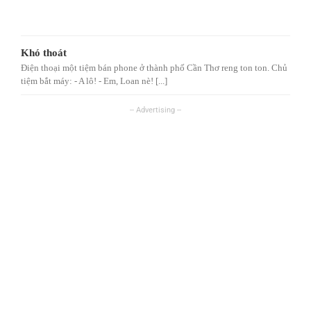
Khó thoát
Điện thoại một tiệm bán phone ở thành phố Cần Thơ reng ton ton. Chủ
tiệm bắt máy: - A lô! - Em, Loan nè! [...]