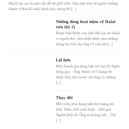
Huyết áp cao là một vấn đề rất phổ biến. Gần một nửa số người trưởng
thành ở Hoa Kỳ mắc bệnh này, trong đó [...]
Những dòng hoài niệm về Dalat
xưa (kỳ 2)
Phạm Văn Bình yêu mến Đà Lạt rất nhiều
vì người đọc cảm nhận được qua những
dòng tùy bút của ông vô vàn lưu [...]
Lợi hơn
Một doanh gia đang bận túi bụi thì Ngân
hàng gọi: - Ông Smith ơi! Chúng tôi
nhận thấy thẻ credit của ông có những
[...]
Thay đổi
Một triệu phú đang nằm mơ màng thì
thấy Thần chết xuất hiện: - Đến giờ
Ngươi phải đi! Ông ta hoảng hốt: - Tôi
[...]