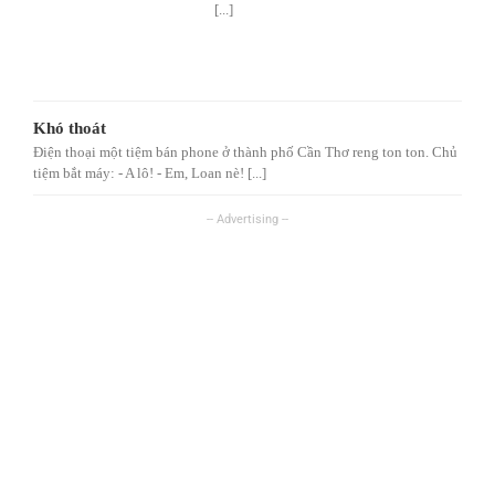
[...]
Khó thoát
Điện thoại một tiệm bán phone ở thành phố Cần Thơ reng ton ton. Chủ
tiệm bắt máy: - A lô! - Em, Loan nè! [...]