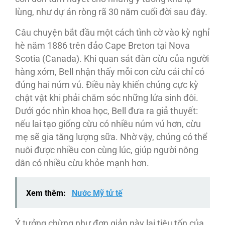
lùng, như dự án ròng rã 30 năm cuối đời sau đây.
Câu chuyện bắt đầu một cách tình cờ vào kỳ nghỉ
hè năm 1886 trên đảo Cape Breton tại Nova
Scotia (Canada). Khi quan sát đàn cừu của người
hàng xóm, Bell nhận thấy mỗi con cừu cái chỉ có
đúng hai núm vú. Điều này khiến chúng cực kỳ
chật vật khi phải chăm sóc những lứa sinh đôi.
Dưới góc nhìn khoa học, Bell đưa ra giả thuyết:
nếu lai tạo giống cừu có nhiều núm vú hơn, cừu
mẹ sẽ gia tăng lượng sữa. Nhờ vậy, chúng có thể
nuôi được nhiều con cùng lúc, giúp người nông
dân có nhiều cừu khỏe mạnh hơn.
Xem thêm:
Nước Mỹ tử tế
Ý tưởng chừng như đơn giản này lại tiêu tốn của