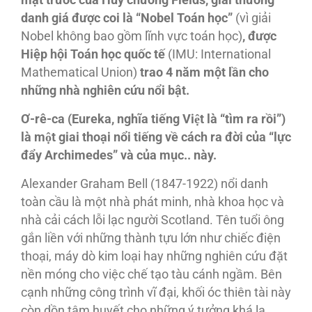
m
ặt tr
ước c
ủa Huy ch
ương Fields, gi
ải th
ưởng
danh gia
́ được coi là
“Nobel Toán
h
ọc
”
(vì giải
Nobel không bao gồm lĩnh vực toán học)
, đượ
c
Hi
ệp h
ội Toán
h
ọc qu
ốc t
ế
(IMU: International
Mathematical Union)
trao 4 n
ăm m
ột l
ần cho
nh
ững nhà
nghiên
c
ứu n
ổi b
ật
.
Ơ-rê
-ca (Eureka, nghi
̃a tiê
́ng Viê
̣t la
̀ “ti
̀m ra rô
̀i
”)
la
̀ mô
̣t giai tho
ại n
ổi ti
ếng v
ề cách ra
đời c
ủa
“l
ực
đẩy Archimedes
” và
c
ủa m
ục.. này
.
Alexander Graham Bell (1847-1922) nổi danh
toàn cầu là một nhà phát minh, nhà khoa học và
nhà cải cách lỗi lạc người Scotland. Tên tuổi ông
gắn liền với những thành tựu lớn như chiếc điện
thoại, máy dò kim loại hay những nghiên cứu đặt
nền móng cho việc chế tạo tàu cánh ngầm. Bên
cạnh những công trình vĩ đại, khối óc thiên tài này
còn dồn tâm huyết cho những ý tưởng khá lạ