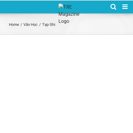
Skip
to
content
Home
/
Văn Học
/
Tạp Ghi