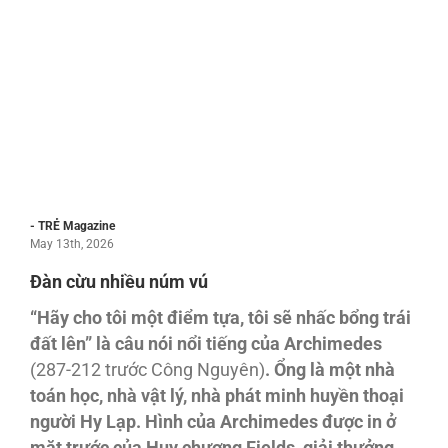
- TRẺ Magazine
May 13th, 2026
Đàn cừu nhiều núm vú
“Hãy
cho tôi
m
ột
đi
ểm t
ựa, tôi
s
ẽ nh
ấc b
ổng trái
đất lên
” là
câu
nói
n
ổi ti
ếng c
ủa Archimedes
(287-212 trước Công Nguyên)
. Ổ
ng là
m
ột nhà
toán
h
ọc, nhà
v
ật lý
, nhà
phát
minh huyê
̀n thoa
̣i
ng
ười Hy L
ạp. Hình c
ủa Archimedes
được in
ở