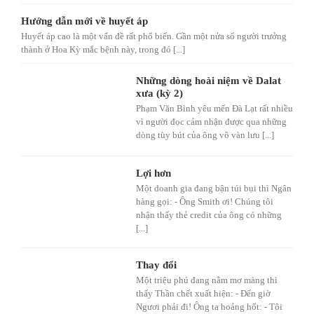
Hướng dẫn mới về huyết áp
Huyết áp cao là một vấn đề rất phổ biến. Gần một nửa số người trưởng
thành ở Hoa Kỳ mắc bệnh này, trong đó [...]
Những dòng hoài niệm về Dalat
xưa (kỳ 2)
Phạm Văn Bình yêu mến Đà Lạt rất nhiều
vì người đọc cảm nhận được qua những
dòng tùy bút của ông vô vàn lưu [...]
Lợi hơn
Một doanh gia đang bận túi bụi thì Ngân
hàng gọi: - Ông Smith ơi! Chúng tôi
nhận thấy thẻ credit của ông có những
[...]
Thay đổi
Một triệu phú đang nằm mơ màng thì
thấy Thần chết xuất hiện: - Đến giờ
Ngươi phải đi! Ông ta hoảng hốt: - Tôi