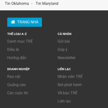
Tin Oklahoma
Tin Maryland
TRANG NHÀ
THỂ LOẠI A-Z
CÁ NHÂN
Danh mục TRẺ
Gửi bài
Điều lệ
Góp ý
Hướng dẫn
Newsletter
DOANH NGHIỆP
LIÊN LẠC
Rao vặt
Nhân viên TRẺ
Quảng cáo
Nơi phát hành
Các cuộc thi
Về báo TRẺ
Liên lạc