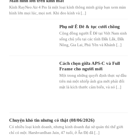
Màn hình lớn trên kính mắt
Kính RayNeo Air 4 Pro là một loại kính thông minh giúp bạn xem màn
hình lớn mọi lúc, mọi nơi. Khi đeo kính và [...]
Phụ nữ Ê Đê & tục cưới chồng
Cộng đồng người Ê Đê tại Việt Nam sinh
sống chủ yếu tại các tỉnh Đắk Lắk, Đắk
Nông, Gia Lai, Phú Yên và Khánh [...]
Cách chọn giữa APS-C và Full
Frame cho người mới
Một trong những quyết định thực sự đầu
tiên mà một nhiếp ảnh gia mới phải đối
mặt là kích thước cảm biến, và nó [...]
Chuyện khó tin nhưng có thật (08/06/2026)
Có nhiều loại kinh doanh, nhưng kinh doanh đại sứ quán thì thế giới
chỉ có một. Harshvardhan Jain, 47 tuổi, ở Ấn Độ đã [...]