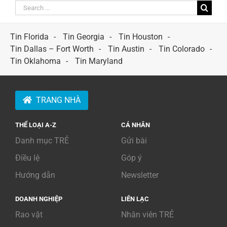
Search
for:
Tin Florida
Tin Georgia
Tin Houston
Tin Dallas – Fort Worth
Tin Austin
Tin Colorado
Tin Oklahoma
Tin Maryland
TRANG NHÀ
THỂ LOẠI A-Z
CÁ NHÂN
Danh mục TRẺ
Gửi bài
Điều lệ
Góp ý
Hướng dẫn
Newsletter
DOANH NGHIỆP
LIÊN LẠC
Rao vặt
Nhân viên TRẺ