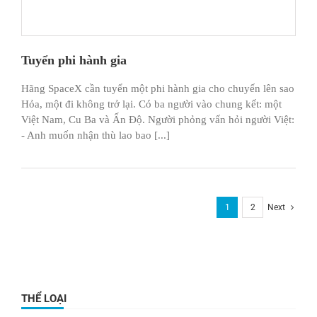
Tuyển phi hành gia
Hãng SpaceX cần tuyển một phi hành gia cho chuyến lên sao
Hỏa, một đi không trở lại. Có ba người vào chung kết: một
Việt Nam, Cu Ba và Ấn Độ. Người phỏng vấn hỏi người Việt:
- Anh muốn nhận thù lao bao [...]
1
2
Next
THỂ LOẠI