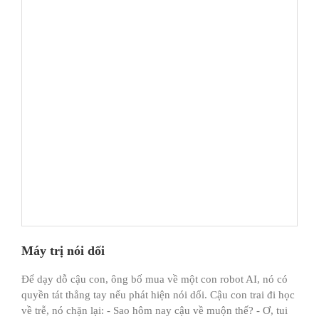
Máy trị nói dối
Để dạy dỗ cậu con, ông bố mua về một con robot AI, nó có
quyền tát thẳng tay nếu phát hiện nói dối. Cậu con trai đi học
về trễ, nó chặn lại: - Sao hôm nay cậu về muộn thế? - Ơ, tui