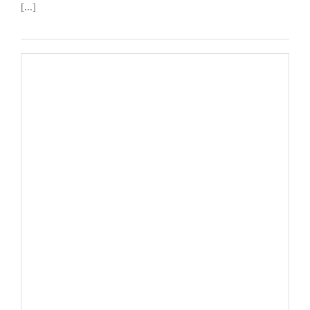
[...]