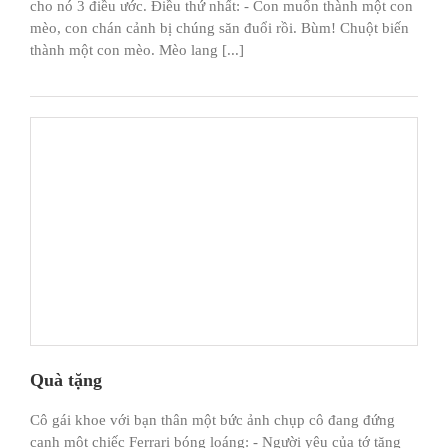
cho nó 3 điều ước. Điều thứ nhất: - Con muốn thành một con
mèo, con chán cảnh bị chúng săn đuổi rồi. Bùm! Chuột biến
thành một con mèo. Mèo lang [...]
Quà tặng
Cô gái khoe với bạn thân một bức ảnh chụp cô đang đứng
cạnh một chiếc Ferrari bóng loáng: - Người yêu của tớ tặng