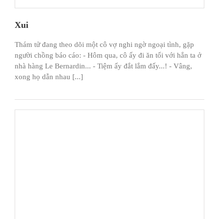
Xui
Thám tử đang theo dõi một cô vợ nghi ngờ ngoại tình, gặp
người chồng báo cáo: - Hôm qua, cô ấy đi ăn tối với hắn ta ở
nhà hàng Le Bernardin... - Tiệm ấy đắt lắm đấy...! - Vâng,
xong họ dẫn nhau [...]