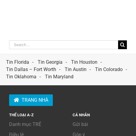
Search
for:
Tin Florida
Tin Georgia
Tin Houston
Tin Dallas – Fort Worth
Tin Austin
Tin Colorado
Tin Oklahoma
Tin Maryland
TRANG NHÀ
THỂ LOẠI A-Z
CÁ NHÂN
Danh mục TRẺ
Gửi bài
Điều lệ
Góp ý