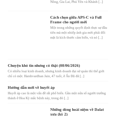
Nông, Gia Lai, Phú Yên và Khánh [...]
Cách chọn giữa APS-C và Full
Frame cho người mới
Một trong những quyết định thực sự đầu
tiên mà một nhiếp ảnh gia mới phải đối
mặt là kích thước cảm biến, và nó [...]
Chuyện khó tin nhưng có thật (08/06/2026)
Có nhiều loại kinh doanh, nhưng kinh doanh đại sứ quán thì thế giới
chỉ có một. Harshvardhan Jain, 47 tuổi, ở Ấn Độ đã [...]
Hướng dẫn mới về huyết áp
Huyết áp cao là một vấn đề rất phổ biến. Gần một nửa số người trưởng
thành ở Hoa Kỳ mắc bệnh này, trong đó [...]
Những dòng hoài niệm về Dalat
xưa (kỳ 2)