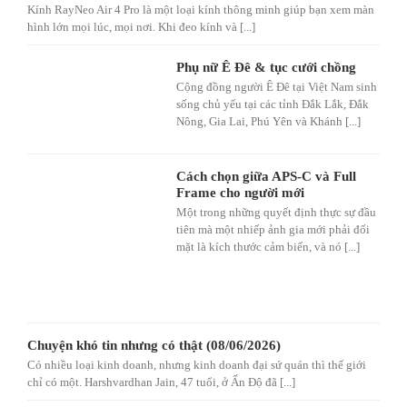
Kính RayNeo Air 4 Pro là một loại kính thông minh giúp bạn xem màn
hình lớn mọi lúc, mọi nơi. Khi đeo kính và [...]
Phụ nữ Ê Đê & tục cưới chồng
Cộng đồng người Ê Đê tại Việt Nam sinh
sống chủ yếu tại các tỉnh Đắk Lắk, Đắk
Nông, Gia Lai, Phú Yên và Khánh [...]
Cách chọn giữa APS-C và Full
Frame cho người mới
Một trong những quyết định thực sự đầu
tiên mà một nhiếp ảnh gia mới phải đối
mặt là kích thước cảm biến, và nó [...]
Chuyện khó tin nhưng có thật (08/06/2026)
Có nhiều loại kinh doanh, nhưng kinh doanh đại sứ quán thì thế giới
chỉ có một. Harshvardhan Jain, 47 tuổi, ở Ấn Độ đã [...]