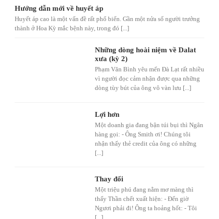
Hướng dẫn mới về huyết áp
Huyết áp cao là một vấn đề rất phổ biến. Gần một nửa số người trưởng
thành ở Hoa Kỳ mắc bệnh này, trong đó [...]
Những dòng hoài niệm về Dalat
xưa (kỳ 2)
Phạm Văn Bình yêu mến Đà Lạt rất nhiều
vì người đọc cảm nhận được qua những
dòng tùy bút của ông vô vàn lưu [...]
Lợi hơn
Một doanh gia đang bận túi bụi thì Ngân
hàng gọi: - Ông Smith ơi! Chúng tôi
nhận thấy thẻ credit của ông có những
[...]
Thay đổi
Một triệu phú đang nằm mơ màng thì
thấy Thần chết xuất hiện: - Đến giờ
Ngươi phải đi! Ông ta hoảng hốt: - Tôi
[...]