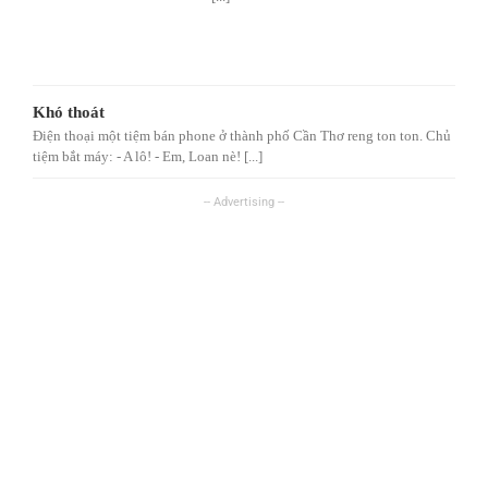
Khó thoát
Điện thoại một tiệm bán phone ở thành phố Cần Thơ reng ton ton. Chủ
tiệm bắt máy: - A lô! - Em, Loan nè! [...]