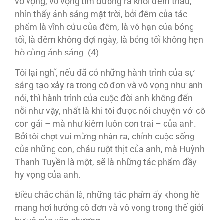
vô vọng, vô vọng tìm đường ra khỏi đêm thâu,
nhìn thấy ánh sáng mặt trời, bởi đêm của tác
phẩm là vĩnh cửu của đêm, là vô hạn của bóng
tối, là đêm không đợi ngày, là bóng tối không hẹn
hò cùng ánh sáng. (4)
Tôi lại nghĩ, nếu đã có những hành trình của sự
sáng tạo xảy ra trong cô đơn và vô vọng như anh
nói, thì hành trình của cuộc đời anh không đến
nỗi như vậy, nhất là khi tôi được nói chuyện với cô
con gái – mà như kiêm luôn con trai – của anh.
Bởi tôi chợt vui mừng nhận ra, chính cuộc sống
của những con, cháu ruột thịt của anh, mà Huỳnh
Thanh Tuyền là một, sẽ là những tác phẩm đầy
hy vọng của anh.
Ðiều chắc chắn là, những tác phẩm ấy không hề
mang hơi hướng cô đơn và vô vọng trong thế giới