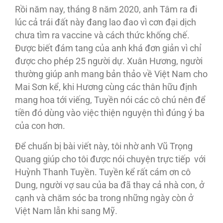
Rồi năm nay, tháng 8 năm 2020, anh Tâm ra đi
lúc cả trái đất này đang lao đao vì cơn đại dịch
chưa tìm ra vaccine và cách thức khống chế.
Ðược biết đám tang của anh khá đơn giản vì chỉ
được cho phép 25 người dự. Xuân Hương, người
thường giúp anh mang bản thảo về Việt Nam cho
Mai Sơn kể, khi Hương cùng các thân hữu định
mang hoa tới viếng, Tuyền nói các cô chú nên để
tiền đó dùng vào việc thiện nguyện thì đúng ý ba
của con hơn.
Ðể chuẩn bị bài viết này, tôi nhờ anh Vũ Trọng
Quang giúp cho tôi được nói chuyện trực tiếp với
Huỳnh Thanh Tuyền. Tuyền kể rất cám ơn cô
Dung, người vợ sau của ba đã thay cả nhà con, ở
cạnh và chăm sóc ba trong những ngày còn ở
Việt Nam lẫn khi sang Mỹ.