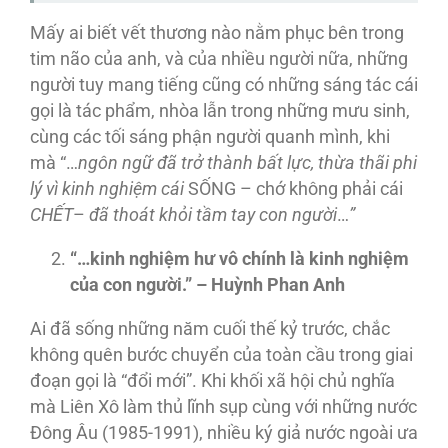
Mấy ai biết vết thương nào nằm phục bên trong
tim não của anh, và của nhiều người nữa, những
người tuy mang tiếng cũng có những sáng tác cái
gọi là tác phẩm, nhòa lẫn trong những mưu sinh,
cùng các tối sáng phận người quanh mình, khi
mà “…
ngôn ngữ đã trở thành bất lực, thừa thãi phi
lý vì kinh nghiệm cái
SỐNG – chớ không phải cái
CHẾT
–
đã
thoát
kh
ỏi t
ầm tay con ng
ười
…
”
“…kinh nghiệm hư vô chính là kinh nghiệm
của con người.” – Huỳnh Phan Anh
Ai đã sống những năm cuối thế kỷ trước, chắc
không quên bước chuyển của toàn cầu trong giai
đoạn gọi là “đổi mới”. Khi khối xã hội chủ nghĩa
mà Liên Xô làm thủ lĩnh sụp cùng với những nước
Ðông Âu (1985-1991), nhiều ký giả nước ngoài ưa