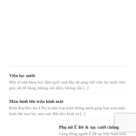
Viên lọc nước
Một số nhà khoa học Hàn quốc mới đây đã sáng chế viên lọc nước nhỏ
gọn, rất dễ dùng, không cần điện, không cần [...]
Màn hình lớn trên kính mắt
Kính RayNeo Air 4 Pro là một loại kính thông minh giúp bạn xem màn
hình lớn mọi lúc, mọi nơi. Khi đeo kính và [...]
Phụ nữ Ê Đê & tục cưới chồng
Cộng đồng người Ê Đê tại Việt Nam sinh