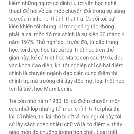
kiếm những người có dính líu tới văn học nghệ
thuật để hỏi về cái mốc chuyển đổi trong sự sáng
tạo của mình. Tôi thành thật trả lời, với tôi, sự
kiện khiến tôi chựng lại trong sáng tác không
phải là cái mốc đó mà chính là sự kiện 30 tháng 4
năm 1975. Thử nghĩ coi, trước đó, từ cấp trung
học, tôi được học tất cả loại triết học trên thế
gian này, kể cả triết học Marx; còn sau 1975, đậu
vào khoa đạo diễn, khi tốt nghiệp chỉ có hai điểm
chính là chuyên ngành đạo diễn cùng điểm thi
chính trị, mà trường chỉ dạy độc một loại triết học
tên là triết học Marx-Lenin.
Tôi còn nhớ năm 1980, tôi có điểm chuyên môn
cao nhất lớp nhưng tới môn chính trị tôi phải thi
lại. Dĩ nhiên, thi lại khó bị rớt vì mọi người bày tôi
cứ lấy sách chép nhiều chữ vô là có điểm vì thầy
giáo môn đó chuộng lượng hơn chất. Loại triết