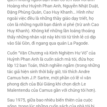
Hoàng như Huỳnh Phan Anh, Nguyễn Nhật Duật,
Ðặng Phùng Quân, Cao Huy Khanh… Hình như
ngoài việc đều là những thầy giáo dạy triết, họ
còn là những người bạn đánh xì phé (trừ anh Cao
Huy Khanh). Không kể những lần loáng thoáng
thấy những nhân vật này khi tôi từ tỉnh lẻ có dịp
vào Sài Gòn, đi ngang qua quán La Pagode.
Cuốn “Văn Chương và Kinh Nghiệm Hư Vô” của
Huỳnh Phan Anh là cuốn sách mà tôi, đứa học
lớp 12 ban Toán, thích nghiền ngẫm (trong những
tác giả hiện sinh thời bấy giờ, tôi thích Andre
Camus hơn J.P. Sartre, một phần có lẽ vì văn
phong dịch của Bùi Giáng khi chọn dịch Le
Malentendu của Camus gần với chúng tôi hơn).
Sau 1975, giữa bao nhiêu biến thiên của cuộc
sống, trong lúc những cuốn sách của nhà tôi bị