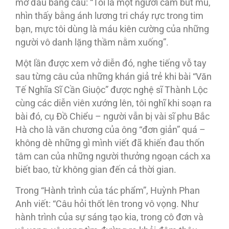
mở đầu bằng câu: “Tôi là một người cầm bút mù,
nhìn thấy bằng ánh lương tri cháy rực trong tim
bạn, mực tôi dùng là máu kiên cường của những
người vô danh lặng thầm nằm xuống”.
Một lần được xem vở diễn đó, nghe tiếng vỗ tay
sau từng câu của những khán giả trẻ khi bài “Văn
Tế Nghĩa Sĩ Cần Giuộc” được nghệ sĩ Thành Lộc
cùng các diễn viên xướng lên, tôi nghĩ khi soạn ra
bài đó, cụ Ðồ Chiểu – người vẫn bị vài sĩ phu Bắc
Hà cho là văn chương của ông “đơn giản” quá –
không dè những gì mình viết đã khiến đau thốn
tâm can của những người thưởng ngoạn cách xa
biết bao, từ không gian đến cả thời gian.
Trong “Hành trình của tác phẩm”, Huỳnh Phan
Anh viết: “Câu hỏi thốt lên trong vô vọng. Như
hành trình của sự sáng tạo kia, trong cô đơn và