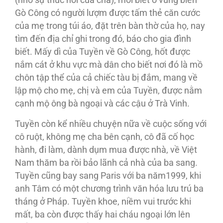
(nhờ sự thúc hối của cha), mới biết ở vùng biển
Gò Công có người lượm được tấm thẻ căn cước
của mẹ trong túi áo, đặt trên bàn thờ của họ, nay
tìm đến địa chỉ ghi trong đó, báo cho gia đình
biết. Mấy dì của Tuyền về Gò Công, hốt được
nắm cát ở khu vực mà dân cho biết nơi đó là mồ
chôn tập thể của cả chiếc tàu bị đắm, mang về
lập mộ cho mẹ, chị và em của Tuyền, được nằm
cạnh mộ ông bà ngoại và các cậu ở Trà Vinh.
Tuyền còn kể nhiều chuyện nữa về cuộc sống với
cô ruột, không mẹ cha bên cạnh, cô đã cố học
hành, đi làm, dành dụm mua được nhà, về Việt
Nam thăm ba rồi bảo lãnh cả nhà của ba sang.
Tuyền cũng bay sang Paris với ba năm1999, khi
anh Tâm có một chương trình văn hóa lưu trú ba
tháng ở Pháp. Tuyền khoe, niềm vui trước khi
mất, ba còn được thấy hai cháu ngoại lớn lên