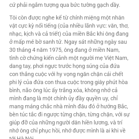
cứ phải ngắm tượng qua bức tường gạch dầy.
Tôi còn được nghe kể từ chính miệng một nhân
vật cực kỳ nổi tiếng (của nhiều lãnh vực: văn, thơ,
nhạc, kịch và cả triết) của miền Bắc khi ông đang
ở mấp mé bờ sanh tử. Ngay sát những ngày sau
30 tháng 4 năm 1975, ông đang ở miền Nam,
tình cờ chứng kiến cảnh một người mẹ Việt Nam,
dang tay, phơi ngực trước họng súng của đứa
con thắng cuộc với hy vọng ngăn chặn cái chết
phi lý của đứa con thua cuộc trong giây phút hòa
bình, não ông lúc ấy trắng xóa, không nhớ cả
mình đang là một chính ủy đầy quyền uy, chỉ
mang máng chắc nhà mình đâu đó ở hướng Bắc,
bèn túc tắc đi ngược từng chặn, từng chặn, với sự
giúp đỡ của những người dân hiền lương, và trí
nhớ ông chỉ phục hồi, nhớ được mình là ai khi về
tới Hà Nội.