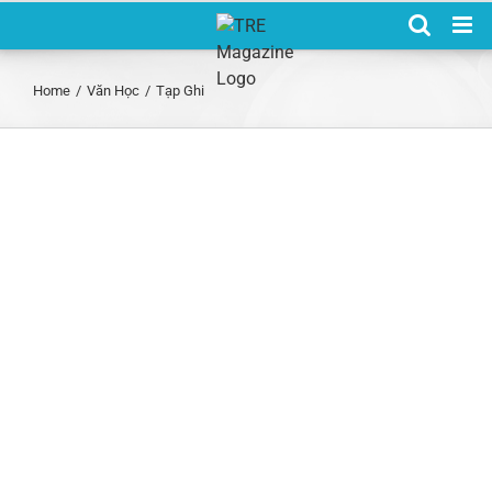
Skip
to
content
Home
/
Văn Học
/
Tạp Ghi