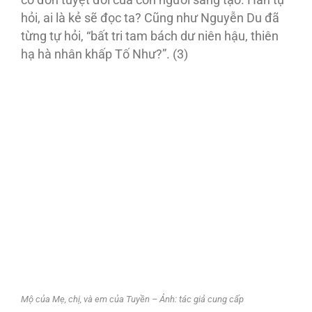
cô đơn tuyệt đối của con người sáng tạo. Hắn tự
hỏi, ai là kẻ sẽ đọc ta? Cũng như Nguyễn Du đã
từng tự hỏi, “bất tri tam bách dư niên hậu, thiên
hạ hà nhân khấp Tố Như?”. (3)
Mộ của Mẹ, chị, và em của Tuyền – Ảnh: tác giả cung cấp