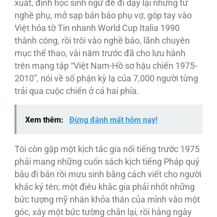
xuất, định học sinh ngữ để đi dạy lại nhưng từ
nghề phụ, mở sạp bán báo phụ vợ, góp tay vào
Việt hóa tờ Tin nhanh World Cup Italia 1990
thành công, rồi trôi vào nghề báo, lãnh chuyên
mục thể thao, vài năm trước đã cho lưu hành
trên mạng tập “Việt Nam-Hồ sơ hậu chiến 1975-
2010”, nói về số phận kỳ lạ của 7,000 người từng
trải qua cuộc chiến ở cả hai phía.
Xem thêm:
Đừng đánh mất hôm nay!
Tôi còn gặp một kịch tác gia nổi tiếng trước 1975
phải mang những cuốn sách kịch tiếng Pháp quý
báu đi bán rồi mưu sinh bằng cách viết cho người
khác ký tên; một điêu khắc gia phải nhốt những
bức tượng mỹ nhân khỏa thân của mình vào một
góc, xây một bức tường chắn lại, rồi hằng ngày