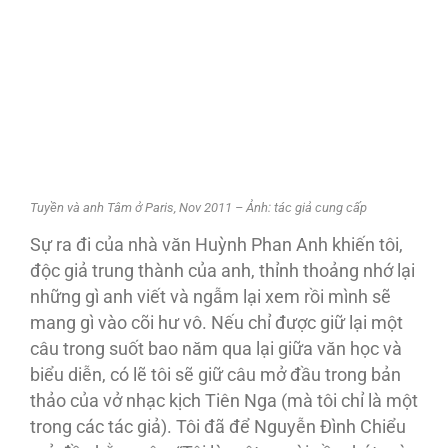
Tuyền và anh Tâm ở Paris, Nov 2011 – Ảnh: tác giả cung cấp
Sự ra đi của nhà văn Huỳnh Phan Anh khiến tôi,
độc giả trung thành của anh, thỉnh thoảng nhớ lại
những gì anh viết và ngẫm lại xem rồi mình sẽ
mang gì vào cõi hư vô. Nếu chỉ được giữ lại một
câu trong suốt bao năm qua lại giữa văn học và
biểu diễn, có lẽ tôi sẽ giữ câu mở đầu trong bản
thảo của vở nhạc kịch Tiên Nga (mà tôi chỉ là một
trong các tác giả). Tôi đã để Nguyễn Ðình Chiểu