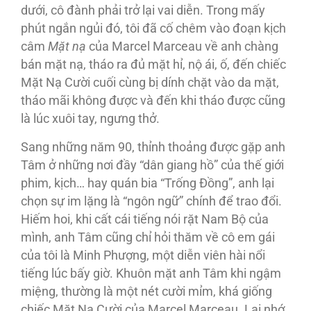
dưới, cô đành phải trở lại vai diễn. Trong mấy
phút ngắn ngủi đó, tôi đã cố chêm vào đoạn kịch
câm
Mặt nạ
của Marcel Marceau về anh chàng
bán mặt nạ, tháo ra đủ mặt hỉ, nộ ái, ố, đến chiếc
Mặt Nạ Cười cuối cùng bị dính chặt vào da mặt,
tháo mãi không được và đến khi tháo được cũng
là lúc xuôi tay, ngưng thở.
Sang những năm 90, thỉnh thoảng được gặp anh
Tâm ở những nơi đầy “dân giang hồ” của thế giới
phim, kịch… hay quán bia “Trống Ðồng”, anh lại
chọn sự im lặng là “ngôn ngữ” chính để trao đổi.
Hiếm hoi, khi cất cái tiếng nói rặt Nam Bộ của
mình, anh Tâm cũng chỉ hỏi thăm về cô em gái
của tôi là Minh Phượng, một diễn viên hài nổi
tiếng lúc bấy giờ. Khuôn mặt anh Tâm khi ngậm
miệng, thường là một nét cười mỉm, khá giống
chiếc Mặt Nạ Cười của Marcel Marceau. Lại nhớ