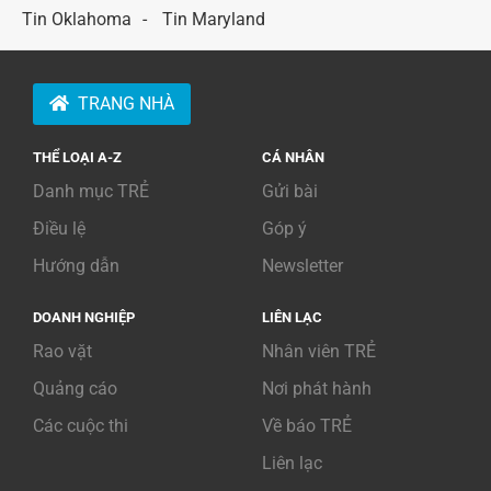
Tin Oklahoma
Tin Maryland
TRANG NHÀ
THỂ LOẠI A-Z
CÁ NHÂN
Danh mục TRẺ
Gửi bài
Điều lệ
Góp ý
Hướng dẫn
Newsletter
DOANH NGHIỆP
LIÊN LẠC
Rao vặt
Nhân viên TRẺ
Quảng cáo
Nơi phát hành
Các cuộc thi
Về báo TRẺ
Liên lạc