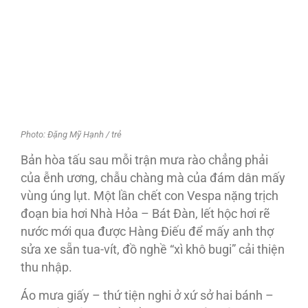
Photo: Đặng Mỹ Hạnh / trẻ
Bản hòa tấu sau mỗi trận mưa rào chẳng phải
của ễnh ương, chẫu chàng mà của đám dân mấy
vùng úng lụt. Một lần chết con Vespa nặng trịch
đoạn bia hơi Nhà Hỏa – Bát Đàn, lết hộc hơi rẽ
nước mới qua được Hàng Điếu để mấy anh thợ
sửa xe sẵn tua-vít, đồ nghề “xì khô bugi” cải thiện
thu nhập.
Áo mưa giấy – thứ tiện nghi ở xứ sở hai bánh –