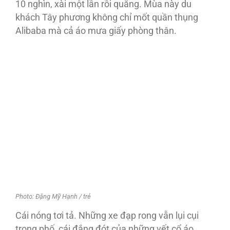
10 nghìn, xài một lần rồi quăng. Mùa này du
khách Tây phương không chỉ mốt quần thụng
Alibaba mà cả áo mưa giấy phòng thân.
Photo: Đặng Mỹ Hạnh / trẻ
Cái nóng tơi tả. Những xe đạp rong vẫn lụi cụi
trong phố, cái đắng đót của những vết cổ áo