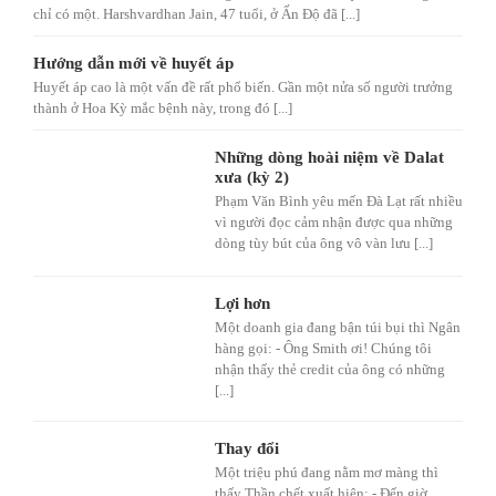
chỉ có một. Harshvardhan Jain, 47 tuổi, ở Ấn Độ đã [...]
Hướng dẫn mới về huyết áp
Huyết áp cao là một vấn đề rất phổ biến. Gần một nửa số người trưởng
thành ở Hoa Kỳ mắc bệnh này, trong đó [...]
Những dòng hoài niệm về Dalat
xưa (kỳ 2)
Phạm Văn Bình yêu mến Đà Lạt rất nhiều
vì người đọc cảm nhận được qua những
dòng tùy bút của ông vô vàn lưu [...]
Lợi hơn
Một doanh gia đang bận túi bụi thì Ngân
hàng gọi: - Ông Smith ơi! Chúng tôi
nhận thấy thẻ credit của ông có những
[...]
Thay đổi
Một triệu phú đang nằm mơ màng thì
thấy Thần chết xuất hiện: - Đến giờ