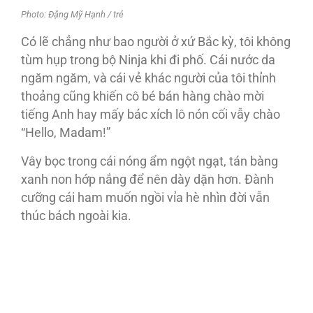
Photo: Đặng Mỹ Hạnh / trẻ
Có lẽ chẳng như bao người ở xứ Bắc kỳ, tôi không
tùm hụp trong bộ Ninja khi đi phố. Cái nước da
ngăm ngăm, và cái vẻ khác người của tôi thỉnh
thoảng cũng khiến cô bé bán hàng chào mời
tiếng Anh hay mấy bác xích lô nón cối vẫy chào
“Hello, Madam!”
Vây bọc trong cái nóng ẩm ngột ngạt, tán bàng
xanh non hớp nắng để nên dày dặn hơn. Đành
cưỡng cái ham muốn ngồi vỉa hè nhìn đời vẫn
thúc bách ngoài kia.