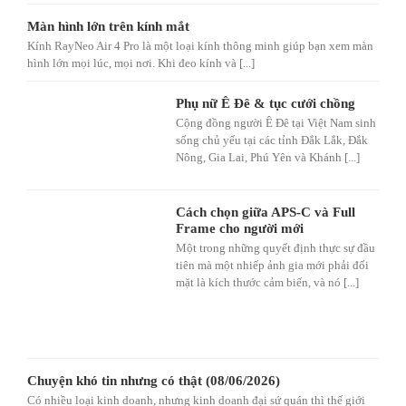
Màn hình lớn trên kính mắt
Kính RayNeo Air 4 Pro là một loại kính thông minh giúp bạn xem màn
hình lớn mọi lúc, mọi nơi. Khi đeo kính và [...]
Phụ nữ Ê Đê & tục cưới chồng
Cộng đồng người Ê Đê tại Việt Nam sinh
sống chủ yếu tại các tỉnh Đắk Lắk, Đắk
Nông, Gia Lai, Phú Yên và Khánh [...]
Cách chọn giữa APS-C và Full
Frame cho người mới
Một trong những quyết định thực sự đầu
tiên mà một nhiếp ảnh gia mới phải đối
mặt là kích thước cảm biến, và nó [...]
Chuyện khó tin nhưng có thật (08/06/2026)
Có nhiều loại kinh doanh, nhưng kinh doanh đại sứ quán thì thế giới