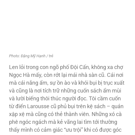
Photo: Đặng Mỹ Hạnh / trẻ
Len lỏi trong con ngõ phố Đội Cấn, không xa chợ
Ngọc Hà mấy, còn rớt lại mái nhà sàn cũ. Cái nơi
mà cái nắng ẩm, sự ồn ào và khói bụi bị trục xuất
và cũng là nơi tích trữ những cuốn sách ẩm mùi
và lười biếng thôi thúc người đọc. Tôi cầm cuốn
từ điển Larousse cũ phủ bụi trên kệ sách – quán
xập xệ mà cũng có thẻ thành viên. Những xó cà
phê ngóc ngách mà kẻ vãng lai tìm tới thường
thấy mình có cảm giác “ưu trội” khi có được góc