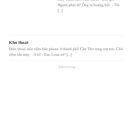
Ngươi phải đi! Ông ta hoảng hốt: - Tôi
[...]
Khó thoát
Điện thoại một tiệm bán phone ở thành phố Cần Thơ reng ton ton. Chủ
tiệm bắt máy: - A lô! - Em, Loan nè! [...]