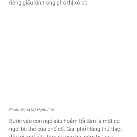
riêng giấu kín trong phố thị xô bồ.
Photo: Đặng Mỹ Hạnh / trẻ
Bước vào con ngõ sâu hoắm tối tăm là một cơ
ngơi bề thế của phố cổ. Giai phố Hàng thứ thiệt
đãi tôi một bầu tâm sự sau hai năm bị “lock