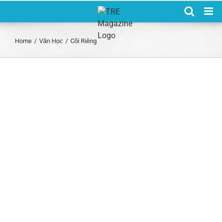
Skip
to
content
Home
/
Văn Học
/
Cõi Riêng