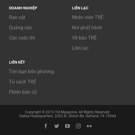
DOANH NGHIỆP
LIÊN LẠC
Rao vặt
Nhân viên TRẺ
Quảng cáo
Nơi phát hành
Các cuộc thi
Về báo TRẺ
Liên lạc
LIÊN KẾT
Tìm bạn bốn phương
Tủ sách TRẺ
Phiên bản cũ
Copyright © 2019 Trẻ Magazine. All Rights Reserved.
Dallas Headquarters: 3202 N. Shiloh Rd. Garland, TX 75044
Facebook
Twitter
YouTube
Instagram
Flickr