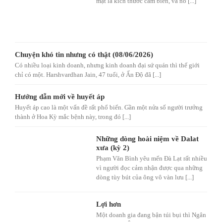
mặt là kích thước cảm biến, và nó [...]
Chuyện khó tin nhưng có thật (08/06/2026)
Có nhiều loại kinh doanh, nhưng kinh doanh đại sứ quán thì thế giới
chỉ có một. Harshvardhan Jain, 47 tuổi, ở Ấn Độ đã [...]
Hướng dẫn mới về huyết áp
Huyết áp cao là một vấn đề rất phổ biến. Gần một nửa số người trưởng
thành ở Hoa Kỳ mắc bệnh này, trong đó [...]
Những dòng hoài niệm về Dalat
xưa (kỳ 2)
Phạm Văn Bình yêu mến Đà Lạt rất nhiều
vì người đọc cảm nhận được qua những
dòng tùy bút của ông vô vàn lưu [...]
Lợi hơn
Một doanh gia đang bận túi bụi thì Ngân