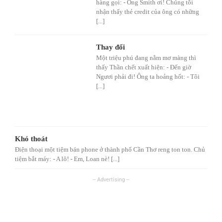
hàng gọi: - Ông Smith ơi! Chúng tôi
nhận thấy thẻ credit của ông có những
[...]
Thay đổi
Một triệu phú đang nằm mơ màng thì
thấy Thần chết xuất hiện: - Đến giờ
Ngươi phải đi! Ông ta hoảng hốt: - Tôi
[...]
Khó thoát
Điện thoại một tiệm bán phone ở thành phố Cần Thơ reng ton ton. Chủ
tiệm bắt máy: - A lô! - Em, Loan nè! [...]