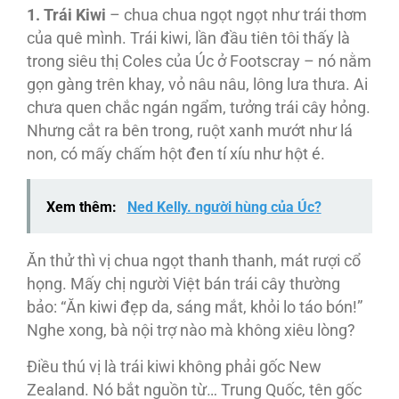
1. Trái Kiwi
– chua chua ngọt ngọt như trái thơm
của quê mình. Trái kiwi, lần đầu tiên tôi thấy là
trong siêu thị Coles của Úc ở Footscray – nó nằm
gọn gàng trên khay, vỏ nâu nâu, lông lưa thưa. Ai
chưa quen chắc ngán ngẩm, tưởng trái cây hỏng.
Nhưng cắt ra bên trong, ruột xanh mướt như lá
non, có mấy chấm hột đen tí xíu như hột é.
Xem thêm:
Ned Kelly. người hùng của Úc?
Ăn thử thì vị chua ngọt thanh thanh, mát rượi cổ
họng. Mấy chị người Việt bán trái cây thường
bảo: “Ăn kiwi đẹp da, sáng mắt, khỏi lo táo bón!”
Nghe xong, bà nội trợ nào mà không xiêu lòng?
Điều thú vị là trái kiwi không phải gốc New
Zealand. Nó bắt nguồn từ… Trung Quốc, tên gốc