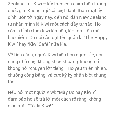
Zealand là… Kiwi – lấy theo con chim biểu tượng
quốc gia. Không ngờ cái biệt danh thân mật ấy
dính luôn tới ngày nay, đến nỗi dân New Zealand
tự nhận mình là Kiwi một cách đầy tự hào. Họ
còn in hình chim kiwi lên tiền, lên tem, lên mũ
bảo hiểm. Có nơi còn đặt tên quán là “The Happy
Kiwi” hay “Kiwi Café” nữa kìa.
Về tính cách, người Kiwi hiền hơn người Úc, nói
năng nhỏ nhẹ, không khoe khoang, không nổ,
không nói “chuyện lớn tiếng”. Họ yêu thiên nhiên,
chuộng công bằng, và cực kỳ kỵ phân biệt chủng
tộc.
Nếu hỏi một người Kiwi: “Mày Úc hay Kiwi?” –
đảm bảo họ sẽ trả lời một cách rõ ràng, không
giỡn mặt: “Tôi là Kiwi!”