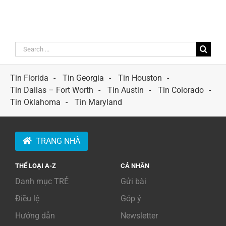
Search
for:
Tin Florida
Tin Georgia
Tin Houston
Tin Dallas – Fort Worth
Tin Austin
Tin Colorado
Tin Oklahoma
Tin Maryland
TRANG NHÀ
THỂ LOẠI A-Z
CÁ NHÂN
Danh mục TRẺ
Gửi bài
Điều lệ
Góp ý
Hướng dẫn
Newsletter