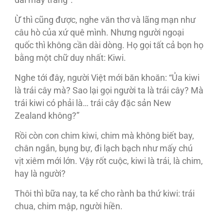
dài mây trắng”.
Ừ thì cũng được, nghe văn thơ và lãng mạn như
câu hò của xứ quê mình. Nhưng người ngoại
quốc thì không cần dài dòng. Họ gọi tất cả bọn họ
bằng một chữ duy nhất: Kiwi.
Nghe tới đây, người Việt mới băn khoăn: “Ủa kiwi
là trái cây mà? Sao lại gọi người ta là trái cây? Mà
trái kiwi có phải là… trái cây đặc sản New
Zealand không?”
Rồi còn con chim kiwi, chim mà không biết bay,
chân ngắn, bụng bự, đi lạch bạch như mấy chú
vịt xiêm mới lớn. Vậy rốt cuộc, kiwi là trái, là chim,
hay là người?
Thôi thì bữa nay, ta kể cho rành ba thứ kiwi: trái
chua, chim mập, người hiền.