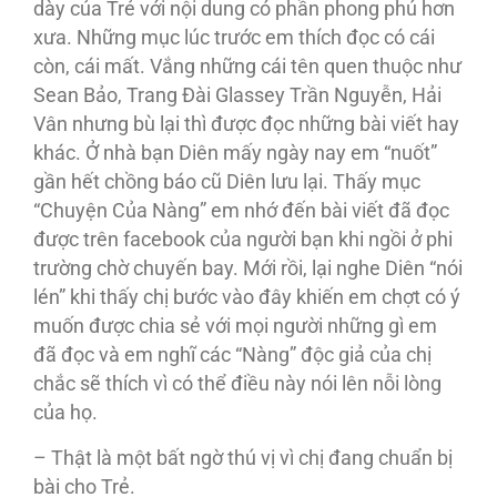
dày của Trẻ với nội dung có phần phong phú hơn
xưa. Những mục lúc trước em thích đọc có cái
còn, cái mất. Vắng những cái tên quen thuộc như
Sean Bảo, Trang Đài Glassey Trần Nguyễn, Hải
Vân nhưng bù lại thì được đọc những bài viết hay
khác. Ở nhà bạn Diên mấy ngày nay em “nuốt”
gần hết chồng báo cũ Diên lưu lại. Thấy mục
“Chuyện Của Nàng” em nhớ đến bài viết đã đọc
được trên facebook của người bạn khi ngồi ở phi
trường chờ chuyến bay. Mới rồi, lại nghe Diên “nói
lén” khi thấy chị bước vào đây khiến em chợt có ý
muốn được chia sẻ với mọi người những gì em
đã đọc và em nghĩ các “Nàng” độc giả của chị
chắc sẽ thích vì có thể điều này nói lên nỗi lòng
của họ.
– Thật là một bất ngờ thú vị vì chị đang chuẩn bị
bài cho Trẻ.