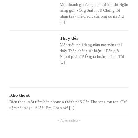
Một doanh gia đang bận túi bụi thì Ngân
hàng gọi: - Ông Smith ơi! Chúng tôi
nhận thấy thẻ credit của ông có những
[...]
Thay đổi
Một triệu phú đang nằm mơ màng thì
thấy Thần chết xuất hiện: - Đến giờ
Ngươi phải đi! Ông ta hoảng hốt: - Tôi
[...]
Khó thoát
Điện thoại một tiệm bán phone ở thành phố Cần Thơ reng ton ton. Chủ
tiệm bắt máy: - A lô! - Em, Loan nè! [...]