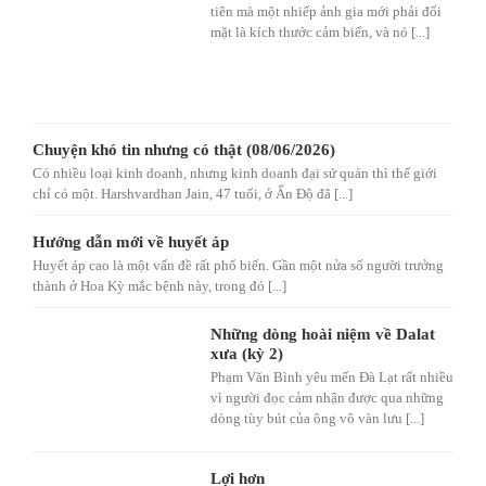
tiên mà một nhiếp ảnh gia mới phải đối
mặt là kích thước cảm biến, và nó [...]
Chuyện khó tin nhưng có thật (08/06/2026)
Có nhiều loại kinh doanh, nhưng kinh doanh đại sứ quán thì thế giới
chỉ có một. Harshvardhan Jain, 47 tuổi, ở Ấn Độ đã [...]
Hướng dẫn mới về huyết áp
Huyết áp cao là một vấn đề rất phổ biến. Gần một nửa số người trưởng
thành ở Hoa Kỳ mắc bệnh này, trong đó [...]
Những dòng hoài niệm về Dalat
xưa (kỳ 2)
Phạm Văn Bình yêu mến Đà Lạt rất nhiều
vì người đọc cảm nhận được qua những
dòng tùy bút của ông vô vàn lưu [...]
Lợi hơn