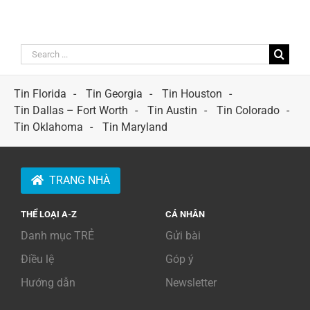
Search
for:
Tin Florida
Tin Georgia
Tin Houston
Tin Dallas – Fort Worth
Tin Austin
Tin Colorado
Tin Oklahoma
Tin Maryland
TRANG NHÀ
THỂ LOẠI A-Z
CÁ NHÂN
Danh mục TRẺ
Gửi bài
Điều lệ
Góp ý
Hướng dẫn
Newsletter