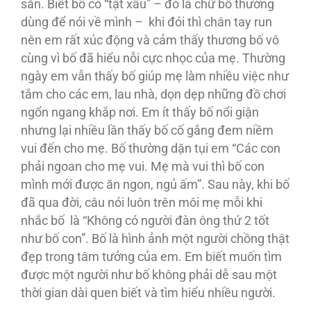
sẵn. Biết bố có “tật xấu” – đó là chữ bố thường
dùng để nói về mình – khi đói thì chân tay run
nên em rất xúc động và cảm thấy thương bố vô
cùng vì bố đã hiểu nỗi cực nhọc của mẹ. Thường
ngày em vẫn thấy bố giúp mẹ làm nhiều việc như
tắm cho các em, lau nhà, dọn dẹp những đồ chơi
ngổn ngang khắp nơi. Em ít thấy bố nổi giận
nhưng lại nhiều lần thấy bố cố gắng đem niềm
vui đến cho mẹ. Bố thường dặn tụi em “Các con
phải ngoan cho mẹ vui. Mẹ mà vui thì bố con
mình mới được ăn ngon, ngủ ấm”. Sau này, khi bố
đã qua đời, câu nói luôn trên môi mẹ mỗi khi
nhắc bố là “Không có người đàn ông thứ 2 tốt
như bố con”. Bố là hình ảnh một người chồng thật
đẹp trong tâm tưởng của em. Em biết muốn tìm
được một người như bố không phải dễ sau một
thời gian dài quen biết và tìm hiểu nhiều người.