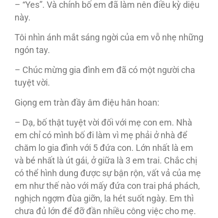
– “Yes”. Và chính bố em đã làm nên điều kỳ diệu
này.
Tôi nhìn ánh mắt sáng ngời của em vỗ nhẹ những
ngón tay.
– Chúc mừng gia đình em đã có một người cha
tuyệt vời.
Giọng em tràn đầy âm điệu hân hoan:
– Dạ, bố thật tuyệt vời đối với mẹ con em. Nhà
em chỉ có mình bố đi làm vì mẹ phải ở nhà để
chăm lo gia đình với 5 đứa con. Lớn nhất là em
và bé nhất là út gái, ở giữa là 3 em trai. Chắc chị
có thể hình dung được sự bận rộn, vất vả của mẹ
em như thế nào với mấy đứa con trai phá phách,
nghịch ngợm đùa giỡn, la hét suốt ngày. Em thì
chưa đủ lớn để đỡ đần nhiều công việc cho mẹ.