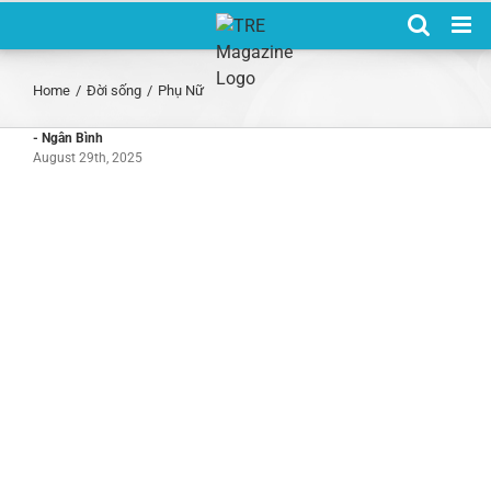
Skip
to
content
Home
/
Đời sống
/
Phụ Nữ
- Ngân Bình
August 29th, 2025