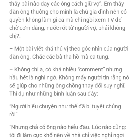
thấy bài nào dạy các ông cách giữ vợ”. Em thấy
đàn ông thường cho mình là chủ gia đình nên có
quyền không làm gì cả mà chỉ ngồi xem TV để
chờ cơm dâng, nước rót từ người vợ, phải không
chị?.
– Một bài viết khá thú vị theo góc nhìn của người
đàn ông. Chắc các bà tha hồ mà ca tụng.
– Không chị ạ, có khá nhiều “comment” nhưng
hầu hết là nghi ngờ. Không mấy người tin rằng nó
sẽ giúp cho những ông chồng thay đổi suy nghĩ.
Thí dụ như những bình luận sau đây:
“Người hiểu chuyện như thế đã bị tuyệt chủng
rồi”.
“Nhưng chả có ông nào hiểu đâu. Lúc nào cũng:
tôi đi làm cực khổ nên về nhà chỉ việc nghỉ ngơi