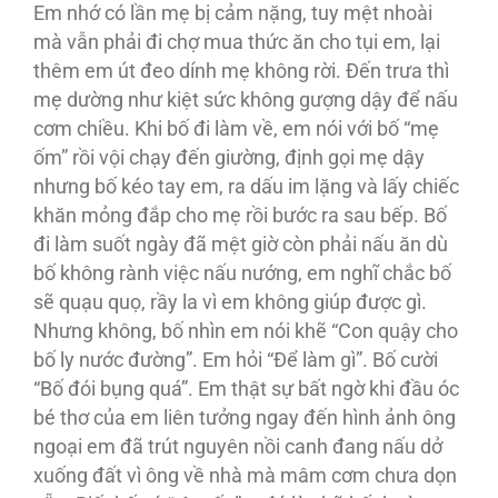
Em nhớ có lần mẹ bị cảm nặng, tuy mệt nhoài
mà vẫn phải đi chợ mua thức ăn cho tụi em, lại
thêm em út đeo dính mẹ không rời. Đến trưa thì
mẹ dường như kiệt sức không gượng dậy để nấu
cơm chiều. Khi bố đi làm về, em nói với bố “mẹ
ốm” rồi vội chạy đến giường, định gọi mẹ dậy
nhưng bố kéo tay em, ra dấu im lặng và lấy chiếc
khăn mỏng đắp cho mẹ rồi bước ra sau bếp. Bố
đi làm suốt ngày đã mệt giờ còn phải nấu ăn dù
bố không rành việc nấu nướng, em nghĩ chắc bố
sẽ quạu quọ, rầy la vì em không giúp được gì.
Nhưng không, bố nhìn em nói khẽ “Con quậy cho
bố ly nước đường”. Em hỏi “Để làm gì”. Bố cười
“Bố đói bụng quá”. Em thật sự bất ngờ khi đầu óc
bé thơ của em liên tưởng ngay đến hình ảnh ông
ngoại em đã trút nguyên nồi canh đang nấu dở
xuống đất vì ông về nhà mà mâm cơm chưa dọn