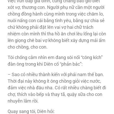
việc vun đắp gia đình, cũng chẳng bao giờ biết
xót vợ, thương con. Người phụ nữ cần một người
chồng đồng hành cùng mình trong việc chăm lo,
nuôi nấng con cái bằng tình yêu, bằng sự chia sẻ
chứ không phải đặt lên vai vợ hai chữ trách
nhiệm còn mình thì tha hồ ăn chơi lêu lổng lại còn
lên giọng chê bai vợ không biết xây dựng mái ấm
cho chồng, cho con.
Tôi chống cằm nhìn em đang sôi nổi “công kích”
đàn ông trong khi Diên cố “phản bác”:
– Sao có nhiều thành kiến với phái nam thế bạn.
Thời đại này không ít ông chồng giỏi việc nước,
đảm việc nhà đâu nha. Có rất nhiều chàng biết đi
chợ, thích vào bếp và thay tã, quậy sữa cho con
nhuyễn lắm rồi.
Quay sang tôi, Diên hỏi: