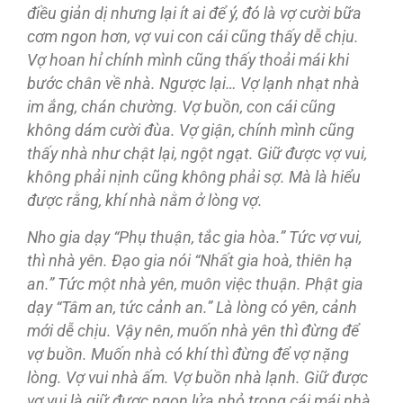
đi
ều giản dị nhưng lại ít ai
để ý,
đó là vợ cười bữa
cơm ngon hơn, vợ vui con cái cũng thấy dễ chịu.
Vợ hoan hỉ chính mình cũng thấy thoải mái khi
bước chân về nhà. Ngược lại… Vợ lạnh nhạt nhà
im ắng, chán chường. Vợ buồn, con cái cũng
không dám cười
đùa. Vợ giận, chính mình cũng
thấy nhà như chật lại, ngột ngạt. Giữ
được vợ vui,
không phải nịnh cũng không phải sợ. Mà là hiểu
được rằng, khí nhà nằm ở lòng vợ.
Nho gia dạy “Phụ thuận, tắc gia hòa.” Tức vợ vui,
thì nhà yên.
Đạo gia nói “Nhất gia hoà, thiên hạ
an.” Tức một nhà yên, muôn việc thuận. Phật gia
dạy “Tâm an, tức cảnh an.” Là lòng có yên, cảnh
mới dễ chịu. Vậy nên, muốn nhà yên thì
đừng
để
vợ buồn. Muốn nhà có khí thì
đừng
để vợ nặng
lòng. Vợ vui nhà ấm. Vợ buồn nhà lạnh. Giữ
được
vợ vui là giữ
được ngọn lửa nhỏ trong cái mái nhà