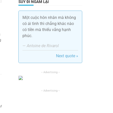
SUY ĐI NGẪM LẠI
Một cuộc hôn nhân mà không
có ái tình thì chẳng khác nào
có tiền mà thiếu vắng hạnh
g
phúc.
g
—
Antoine de Rivarol
Next quote »
hư