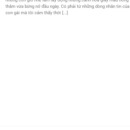
những cơn gió nhẹ làm lay động những cánh hoa giấy màu hồng
thắm vừa bừng nở đầu ngày. Có phải từ những dòng nhắn tin của
con gái mà tôi cảm thấy thời [...]