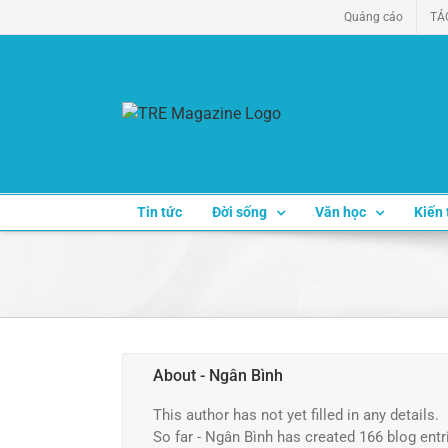
Skip
Quảng cáo
TÁ
to
content
Tin tức
Đời sống
Văn học
Kiến 
About
- Ngân Bình
This author has not yet filled in any details.
So far - Ngân Bình has created 166 blog entr