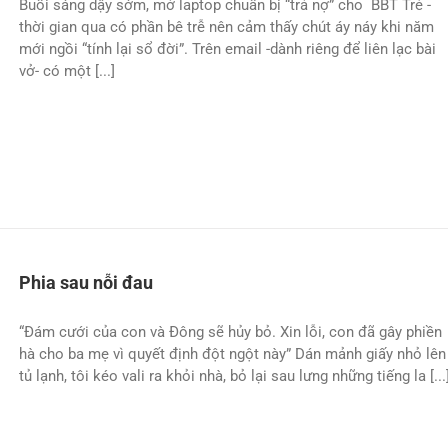
Buổi sáng dậy sớm, mở laptop chuẩn bị “trả nợ” cho BBT Trẻ -
thời gian qua có phần bê trễ nên cảm thấy chút áy náy khi năm
mới ngồi “tính lại sổ đời”. Trên email -dành riêng để liên lạc bài
vở- có một [...]
Phia sau nỗi đau
“Đám cưới của con và Đông sẽ hủy bỏ. Xin lỗi, con đã gây phiền
hà cho ba mẹ vì quyết định đột ngột này” Dán mảnh giấy nhỏ lên
tủ lạnh, tôi kéo vali ra khỏi nhà, bỏ lại sau lưng những tiếng la [...