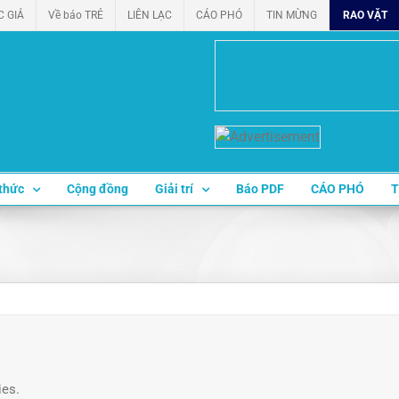
C GIẢ
Về báo TRẺ
LIÊN LẠC
CÁO PHÓ
TIN MỪNG
RAO VẶT
thức
Cộng đồng
Giải trí
Báo PDF
CÁO PHÓ
T
ies.