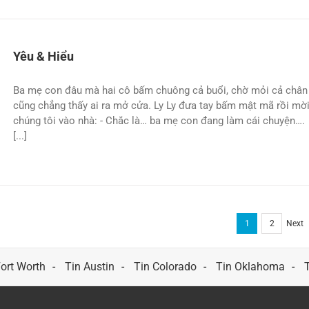
Yêu & Hiểu
Ba mẹ con đâu mà hai cô bấm chuông cả buổi, chờ mỏi cả chân
cũng chẳng thấy ai ra mở cửa. Ly Ly đưa tay bấm mật mã rồi mờ
chúng tôi vào nhà: - Chắc là… ba mẹ con đang làm cái chuyện….
[...]
1
2
Next
Fort Worth
Tin Austin
Tin Colorado
Tin Oklahoma