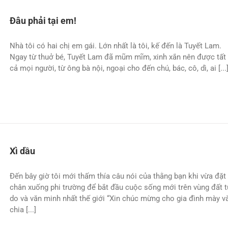
Đâu phải tại em!
Nhà tôi có hai chị em gái. Lớn nhất là tôi, kế đến là Tuyết Lam.
Ngay từ thuở bé, Tuyết Lam đã mũm mĩm, xinh xắn nên được tất
cả mọi người, từ ông bà nội, ngoại cho đến chú, bác, cô, dì, ai [...
Xì dầu
Ðến bây giờ tôi mới thấm thía câu nói của thằng bạn khi vừa đặt
chân xuống phi trường để bắt đầu cuộc sống mới trên vùng đất 
do và văn minh nhất thế giới “Xin chúc mừng cho gia đình mày v
chia [...]