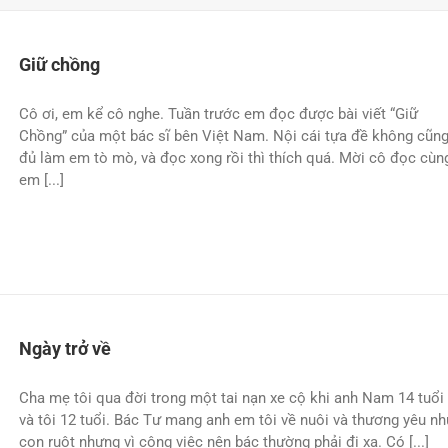
Giữ chồng
Cô ơi, em kể cô nghe. Tuần trước em đọc được bài viết “Giữ
Chồng” của một bác sĩ bên Việt Nam. Nội cái tựa đề không cũn
đủ làm em tò mò, và đọc xong rồi thì thích quá. Mời cô đọc cùn
em [...]
Ngày trở về
Cha mẹ tôi qua đời trong một tai nạn xe cộ khi anh Nam 14 tuổi
và tôi 12 tuổi. Bác Tư mang anh em tôi về nuôi và thương yêu n
con ruột nhưng vì công việc nên bác thường phải đi xa. Có [...]