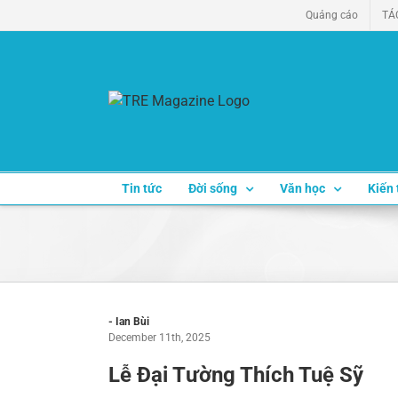
Skip
Quảng cáo
TÁ
to
content
Tin tức
Đời sống
Văn học
Kiến 
- Ian Bùi
December 11th, 2025
Lễ Đại Tường Thích Tuệ Sỹ