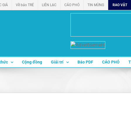
C GIẢ
Về báo TRẺ
LIÊN LẠC
CÁO PHÓ
TIN MỪNG
RAO VẶT
thức
Cộng đồng
Giải trí
Báo PDF
CÁO PHÓ
T