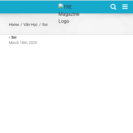
Skip
to
content
Home
/
Văn Học
/
Soi
- Soi
March 18th, 2020