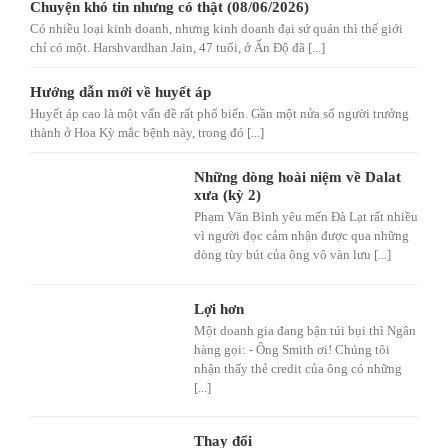
Chuyện khó tin nhưng có thật (08/06/2026)
Có nhiều loại kinh doanh, nhưng kinh doanh đại sứ quán thì thế giới
chỉ có một. Harshvardhan Jain, 47 tuổi, ở Ấn Độ đã [...]
Hướng dẫn mới về huyết áp
Huyết áp cao là một vấn đề rất phổ biến. Gần một nửa số người trưởng
thành ở Hoa Kỳ mắc bệnh này, trong đó [...]
Những dòng hoài niệm về Dalat
xưa (kỳ 2)
Phạm Văn Bình yêu mến Đà Lạt rất nhiều
vì người đọc cảm nhận được qua những
dòng tùy bút của ông vô vàn lưu [...]
Lợi hơn
Một doanh gia đang bận túi bụi thì Ngân
hàng gọi: - Ông Smith ơi! Chúng tôi
nhận thấy thẻ credit của ông có những
[...]
Thay đổi