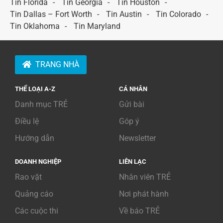
Tin Florida
Tin Georgia
Tin Houston
Tin Dallas – Fort Worth
Tin Austin
Tin Colorado
Tin Oklahoma
Tin Maryland
TRANG NHÀ
THỂ LOẠI A-Z
CÁ NHÂN
Danh mục TRẺ
Gửi bài
Điều lệ
Góp ý
Hướng dẫn
Newsletter
DOANH NGHIỆP
LIÊN LẠC
Rao vặt
Nhân viên TRẺ
Quảng cáo
Nơi phát hành
Các cuộc thi
Về báo TRẺ