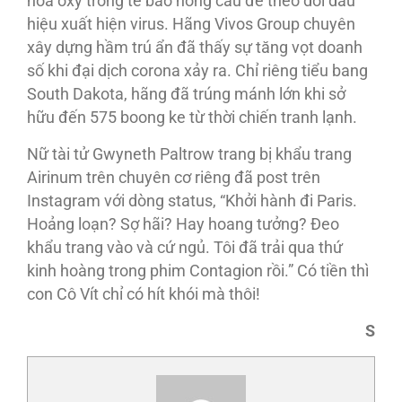
hòa oxy trong tế bào hồng cầu để theo dõi dấu
hiệu xuất hiện virus. Hãng Vivos Group chuyên
xây dựng hầm trú ẩn đã thấy sự tăng vọt doanh
số khi đại dịch corona xảy ra. Chỉ riêng tiểu bang
South Dakota, hãng đã trúng mánh lớn khi sở
hữu đến 575 boong ke từ thời chiến tranh lạnh.
Nữ tài tử Gwyneth Paltrow trang bị khẩu trang
Airinum trên chuyên cơ riêng đã post trên
Instagram với dòng status, “Khởi hành đi Paris.
Hoảng loạn? Sợ hãi? Hay hoang tưởng? Ðeo
khẩu trang vào và cứ ngủ. Tôi đã trải qua thứ
kinh hoàng trong phim Contagion rồi.” Có tiền thì
con Cô Vít chỉ có hít khói mà thôi!
S