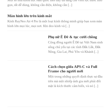
Một số nhà khoa học Hàn quốc mới đây đã sáng chế viên lọc nước nhỏ
gọn, rất dễ dùng, không cần điện, không cần [...]
Màn hình lớn trên kính mắt
Kính RayNeo Air 4 Pro là một loại kính thông minh giúp bạn xem màn
hình lớn mọi lúc, mọi nơi. Khi đeo kính và [...]
Phụ nữ Ê Đê & tục cưới chồng
Cộng đồng người Ê Đê tại Việt Nam sinh
sống chủ yếu tại các tỉnh Đắk Lắk, Đắk
Nông, Gia Lai, Phú Yên và Khánh [...]
Cách chọn giữa APS-C và Full
Frame cho người mới
Một trong những quyết định thực sự đầu
tiên mà một nhiếp ảnh gia mới phải đối
mặt là kích thước cảm biến, và nó [...]