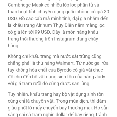
Cambridge Mask có nhiều lớp lọc phân tử và
than hoạt tính chuyên dụng quốc phòng có giá 30
USD. Ðồ cao cấp mà minh tinh, đại gia nhắm đến
là khẩu trang Airinum Thụy Ðiển năm màng lọc
có giá lên tới 99 USD. Ðây là món hàng khẩu
trang thời thượng trên Instagram đang cháy
hàng.
Không chỉ khẩu trang mà nước sát trùng cũng
chẳng phải là thứ hàng Walmart. Từ nước gel rửa
tay không hóa chất của Byredo có giá vài chục
đô cho đến bộ vật dụng sinh tồn của hãng Judy
với giá trăm rưỡi đô cũng được săn lùng.
Tuy nhiên, khẩu trang hay bộ vật dụng sinh tồn
cũng chỉ là chuyện vặt. Trong mùa dịch, thì đám
giàu phớt lờ mấy chuyến bay thương mại. Họ sẵn
sàng chi cả trăm nghìn dollar để bay riêng, tránh