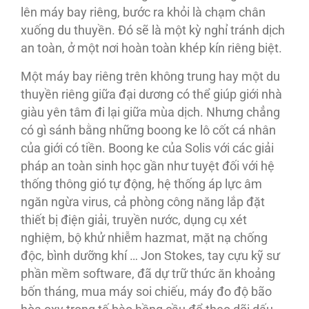
lên máy bay riêng, bước ra khỏi là chạm chân
xuống du thuyền. Ðó sẽ là một kỳ nghỉ tránh dịch
an toàn, ở một nơi hoàn toàn khép kín riêng biệt.
Một máy bay riêng trên không trung hay một du
thuyền riêng giữa đại dương có thể giúp giới nhà
giàu yên tâm đi lại giữa mùa dịch. Nhưng chẳng
có gì sánh bằng những boong ke lô cốt cá nhân
của giới có tiền. Boong ke của Solis với các giải
pháp an toàn sinh học gần như tuyệt đối với hệ
thống thông gió tự động, hệ thống áp lực âm
ngăn ngừa virus, cả phòng công năng lắp đặt
thiết bị điện giải, truyền nước, dụng cụ xét
nghiệm, bộ khử nhiễm hazmat, mặt nạ chống
độc, bình dưỡng khí … Jon Stokes, tay cựu kỹ sư
phần mềm software, đã dự trữ thức ăn khoảng
bốn tháng, mua máy soi chiếu, máy đo độ bão