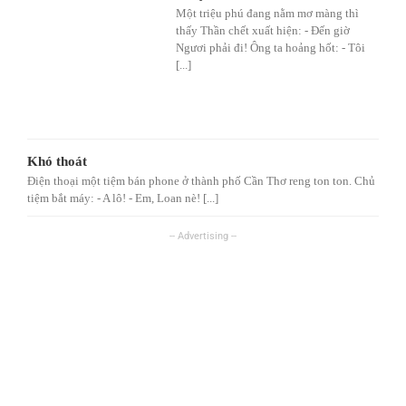
Một triệu phú đang nằm mơ màng thì
thấy Thần chết xuất hiện: - Đến giờ
Ngươi phải đi! Ông ta hoảng hốt: - Tôi
[...]
Khó thoát
Điện thoại một tiệm bán phone ở thành phố Cần Thơ reng ton ton. Chủ
tiệm bắt máy: - A lô! - Em, Loan nè! [...]