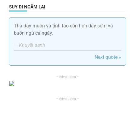
SUY ĐI NGẪM LẠI
Thà dậy muộn và tỉnh táo còn hơn dậy sớm và
buồn ngủ cả ngày.
—
Khuyết danh
Next quote »