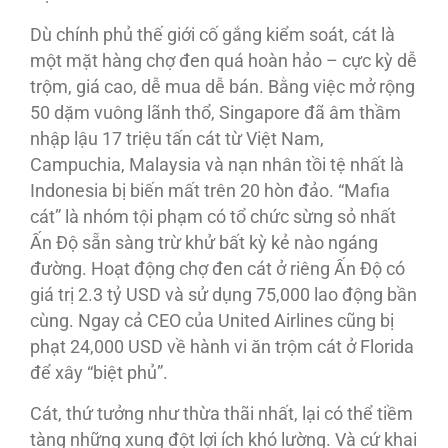
Dù chính phủ thế giới cố gắng kiểm soát, cát là
một mặt hàng chợ đen quá hoàn hảo – cực kỳ dễ
trộm, giá cao, dễ mua dễ bán. Bằng việc mở rộng
50 dặm vuông lãnh thổ, Singapore đã âm thầm
nhập lậu 17 triệu tấn cát từ Việt Nam,
Campuchia, Malaysia và nạn nhân tồi tệ nhất là
Indonesia bị biến mất trên 20 hòn đảo. “Mafia
cát” là nhóm tội phạm có tổ chức sừng sỏ nhất
Ấn Ðộ sẵn sàng trừ khử bất kỳ kẻ nào ngáng
đường. Hoạt động chợ đen cát ở riêng Ấn Ðộ có
giá trị 2.3 tỷ USD và sử dụng 75,000 lao động bần
cùng. Ngay cả CEO của United Airlines cũng bị
phạt 24,000 USD về hành vi ăn trộm cát ở Florida
để xây “biệt phủ”.
Cát, thứ tưởng như thừa thãi nhất, lại có thể tiềm
tàng những xung đột lợi ích khó lường. Và cứ khai