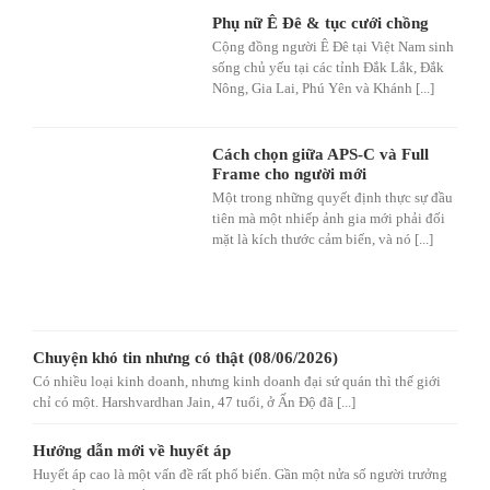
Phụ nữ Ê Đê & tục cưới chồng
Cộng đồng người Ê Đê tại Việt Nam sinh
sống chủ yếu tại các tỉnh Đắk Lắk, Đắk
Nông, Gia Lai, Phú Yên và Khánh [...]
Cách chọn giữa APS-C và Full
Frame cho người mới
Một trong những quyết định thực sự đầu
tiên mà một nhiếp ảnh gia mới phải đối
mặt là kích thước cảm biến, và nó [...]
Chuyện khó tin nhưng có thật (08/06/2026)
Có nhiều loại kinh doanh, nhưng kinh doanh đại sứ quán thì thế giới
chỉ có một. Harshvardhan Jain, 47 tuổi, ở Ấn Độ đã [...]
Hướng dẫn mới về huyết áp
Huyết áp cao là một vấn đề rất phổ biến. Gần một nửa số người trưởng