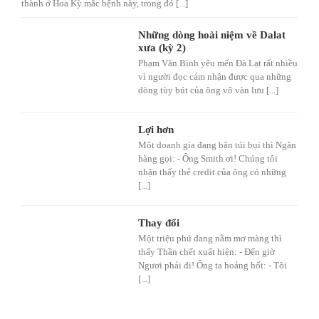
thành ở Hoa Kỳ mắc bệnh này, trong đó [...]
Những dòng hoài niệm về Dalat
xưa (kỳ 2)
Phạm Văn Bình yêu mến Đà Lạt rất nhiều
vì người đọc cảm nhận được qua những
dòng tùy bút của ông vô vàn lưu [...]
Lợi hơn
Một doanh gia đang bận túi bụi thì Ngân
hàng gọi: - Ông Smith ơi! Chúng tôi
nhận thấy thẻ credit của ông có những
[...]
Thay đổi
Một triệu phú đang nằm mơ màng thì
thấy Thần chết xuất hiện: - Đến giờ
Ngươi phải đi! Ông ta hoảng hốt: - Tôi
[...]