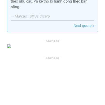
theo nhu cầu, và kẻ thô lỗ hành động theo bản
năng.
—
Marcus Tullius Cicero
Next quote »