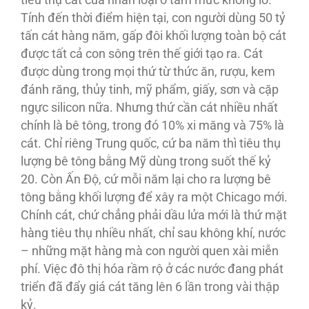
tiêu thụ cát của nhân loại ở tầm mức khổng lồ.
Tính đến thời điểm hiện tại, con người dùng 50 tỷ
tấn cát hàng năm, gấp đôi khối lượng toàn bộ cát
được tất cả con sông trên thế giới tạo ra. Cát
được dùng trong mọi thứ từ thức ăn, rượu, kem
đánh răng, thủy tinh, mỹ phẩm, giấy, sơn và cặp
ngực silicon nữa. Nhưng thứ cần cát nhiều nhất
chính là bê tông, trong đó 10% xi măng và 75% là
cát. Chỉ riêng Trung quốc, cứ ba năm thì tiêu thụ
lượng bê tông bằng Mỹ dùng trong suốt thế kỷ
20. Còn Ấn Ðộ, cứ mỗi năm lại cho ra lượng bê
tông bằng khối lượng để xây ra một Chicago mới.
Chính cát, chứ chẳng phải dầu lửa mới là thứ mặt
hàng tiêu thụ nhiều nhất, chỉ sau không khí, nước
– những mặt hàng mà con người quen xài miễn
phí. Việc đô thị hóa rầm rộ ở các nước đang phát
triển đã đẩy giá cát tăng lên 6 lần trong vài thập
kỷ.