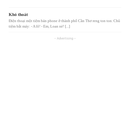
Khó thoát
Điện thoại một tiệm bán phone ở thành phố Cần Thơ reng ton ton. Chủ
tiệm bắt máy: - A lô! - Em, Loan nè! [...]