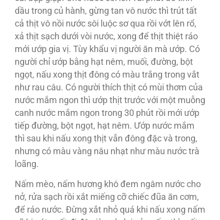
dầu trong củ hành, gừng tan vô nước thì trút tất
cả thịt vô nồi nước sôi luộc sơ qua rồi vớt lên rổ,
xả thịt sạch dưới vòi nước, xong để thịt thiệt ráo
mới ướp gia vị. Tùy khẩu vị người ăn mà ướp. Có
người chỉ ướp bằng hạt nêm, muối, đường, bột
ngọt, nấu xong thịt đông có màu trắng trong vắt
như rau câu. Có người thích thịt có mùi thơm của
nước mắm ngon thì ướp thịt trước với một muỗng
canh nước mắm ngon trong 30 phút rồi mới ướp
tiếp đường, bột ngọt, hạt nêm. Ướp nước mắm
thì sau khi nấu xong thịt vẫn đông đặc và trong,
nhưng có màu vàng nâu nhạt như màu nước trà
loãng.
Nấm mèo, nấm hương khô đem ngâm nước cho
nở, rửa sạch rồi xắt miếng cỡ chiếc đũa ăn cơm,
để ráo nước. Ðừng xắt nhỏ quá khi nấu xong nấm