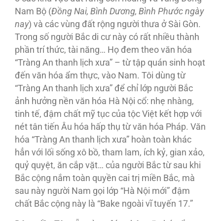
Nam Bộ (
Ðồng Nai, Bình Dương, Bình Phước ngày
nay
) và các vùng đất rộng người thưa ở Sài Gòn.
Trong số người Bắc di cư này có rất nhiều thành
phần trí thức, tài năng… Họ đem theo văn hóa
“Tràng An thanh lịch xưa” – từ tập quán sinh hoạt
đến văn hóa ẩm thực, vào Nam. Tôi dùng từ
“Tràng An thanh lịch xưa” để chỉ lớp người Bắc
ảnh hưởng nền văn hóa Hà Nội cổ: nhẹ nhàng,
tinh tế, đậm chất mỹ tục của tộc Việt kết hợp với
nét tân tiến Âu hóa hấp thụ từ văn hóa Pháp. Văn
hóa “Tràng An thanh lịch xưa” hoàn toàn khác
hẳn với lối sống xô bồ, tham lam, ích kỷ, gian xảo,
quỷ quyệt, ăn cắp vặt… của người Bắc từ sau khi
Bắc cộng nắm toàn quyền cai trị miền Bắc, mà
sau này người Nam gọi lớp “Hà Nội mới” đậm
chất Bắc cộng này là “Bake ngoài vĩ tuyến 17.”