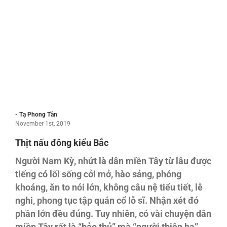
- Tạ Phong Tần
November 1st, 2019
Thịt nấu đông kiểu Bắc
Người Nam Kỳ, nhứt là dân miền Tây từ lâu được
tiếng có lối sống cởi mở, hào sảng, phóng
khoáng, ăn to nói lớn, không câu nệ tiểu tiết, lễ
nghi, phong tục tập quán cổ lỗ sĩ. Nhận xét đó
phần lớn đều đúng. Tuy nhiên, có vài chuyện dân