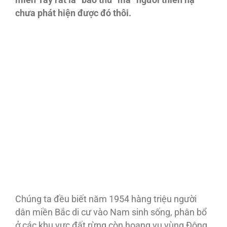
miền Tây rất là “bảo thủ” mà “người thiên hạ”
chưa phát hiện được đó thôi.
Chúng ta đều biết năm 1954 hàng triệu người
dân miền Bắc di cư vào Nam sinh sống, phân bổ
ở các khu vực đất rừng còn hoang vu vùng Ðông