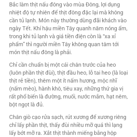
Bắc làm thịt nấu đông vào mùa Ðông, lợi dụng
nhiệt độ tự nhiên để thịt đông đặc lại mà không
cần tủ lạnh. Món này thường dùng đãi khách vào
ngày Tết. Khí hậu miền Tây quanh năm nóng ẩm,
trong khi tủ lạnh và giá tiền điện còn là “xa xỉ
phẩm” thì người miền Tây không quan tâm tới
món thịt nấu đông là phải.
Chỉ cần chuẩn bị một cái chân trước của heo
(luôn phần thịt đùi), thịt đầu heo, lỗ tai heo (là loại
thịt rẻ tiền), thêm một ít nấm hương, mộc nhĩ
(nấm mèo), hành khô, tiêu xay, những thứ gia vị
rất phổ biến là đường, muối, nước mắm, hạt nêm,
bột ngọt là đủ.
Chân giò cạo rửa sạch, rút xương để xương riêng
chỉ lấy phần thịt, thấy đùi nhiều mỡ quá thì lạng
lấy bớt mỡ ra. Xắt thịt thành miếng bằng hộp