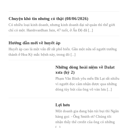
Chuyện khó tin nhưng có thật (08/06/2026)
Có nhiều loại kinh doanh, nhưng kinh doanh đại sứ quán thì thế giới
chỉ có một. Harshvardhan Jain, 47 tuổi, ở Ấn Độ đã [...]
Hướng dẫn mới về huyết áp
Huyết áp cao là một vấn đề rất phổ biến. Gần một nửa số người trưởng
thành ở Hoa Kỳ mắc bệnh này, trong đó [...]
Những dòng hoài niệm về Dalat
xưa (kỳ 2)
Phạm Văn Bình yêu mến Đà Lạt rất nhiều
vì người đọc cảm nhận được qua những
dòng tùy bút của ông vô vàn lưu [...]
Lợi hơn
Một doanh gia đang bận túi bụi thì Ngân
hàng gọi: - Ông Smith ơi! Chúng tôi
nhận thấy thẻ credit của ông có những
[...]