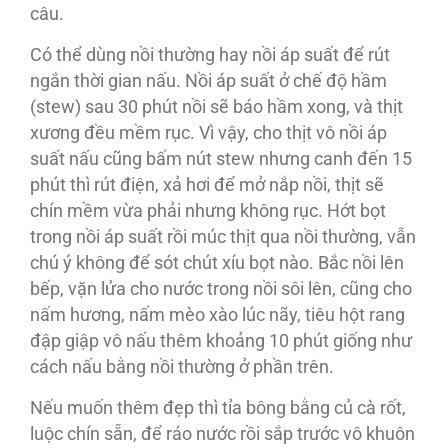
câu.
Có thể dùng nồi thường hay nồi áp suất để rút
ngắn thời gian nấu. Nồi áp suất ở chế độ hầm
(stew) sau 30 phút nồi sẽ báo hầm xong, và thịt
xương đều mềm rục. Vì vậy, cho thịt vô nồi áp
suất nấu cũng bấm nút stew nhưng canh đến 15
phút thì rút điện, xả hơi để mở nắp nồi, thịt sẽ
chín mềm vừa phải nhưng không rục. Hớt bọt
trong nồi áp suất rồi múc thịt qua nồi thường, vẫn
chú ý không để sót chút xíu bọt nào. Bắc nồi lên
bếp, vặn lửa cho nước trong nồi sôi lên, cũng cho
nấm hương, nấm mèo xào lúc nãy, tiêu hột rang
đập giập vô nấu thêm khoảng 10 phút giống như
cách nấu bằng nồi thường ở phần trên.
Nếu muốn thêm đẹp thì tỉa bông bằng củ cà rốt,
luộc chín sẵn, để ráo nước rồi sắp trước vô khuôn