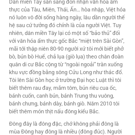
Dân miền Tây sẵn sàng đón nhận văn hóa ẩm
thực của Tàu, Miên, Thái, Ấn… hòa nhập, Việt hóa
nó luôn vô đời sống hàng ngày, lâu dần người thế
hệ sau cứ tưởng đó chính là của người Việt. Tuy
nhiên, dân miền Tây lại có một số “bảo thủ” đối
với văn hóa ẩm thực gốc Bắc “miệt trên Sài Gòn”,
mãi tới thập niên 80-90 người xứ tôi mới biết phở
bò, bún bò Huế, chả lụa (giò lụa) theo chân đoàn
quân di cư Bắc cộng từ “ngoài ngoải” tràn xuống
khu vực đồng bằng sông Cửu Long như thác đổ.
Tôi lên Sài Gòn học ở trường Ðại học Luật thì tôi
biết thêm rau đay, mắm tôm, bún riêu cua ốc,
bánh cuốn, canh bún, bánh Trung thu vuông,
bánh chưng, bánh dày, bánh giò. Năm 2010 tôi
biết thêm món thịt nấu đông kiểu Bắc.
Ðông đây là đông đặc, chớ không phải đông là
mùa Ðông hay đông là nhiều (đông đúc). Người