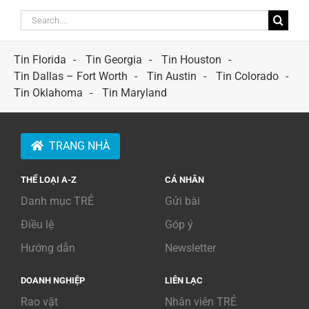
Search
for:
Tin Florida
Tin Georgia
Tin Houston
Tin Dallas – Fort Worth
Tin Austin
Tin Colorado
Tin Oklahoma
Tin Maryland
TRANG NHÀ
THỂ LOẠI A-Z
CÁ NHÂN
Danh mục TRẺ
Gửi bài
Điều lệ
Góp ý
Hướng dẫn
Newsletter
DOANH NGHIỆP
LIÊN LẠC
Rao vặt
Nhân viên TRẺ