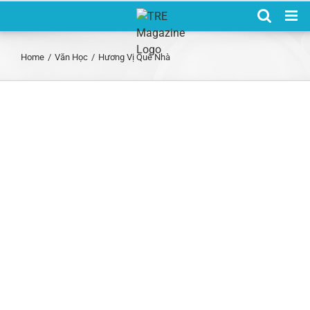
Skip
to
content
Home
/
Văn Học
/
Hương Vị Quê Nhà