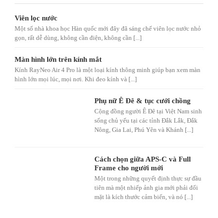
Viên lọc nước
Một số nhà khoa học Hàn quốc mới đây đã sáng chế viên lọc nước nhỏ
gọn, rất dễ dùng, không cần điện, không cần [...]
Màn hình lớn trên kính mắt
Kính RayNeo Air 4 Pro là một loại kính thông minh giúp bạn xem màn
hình lớn mọi lúc, mọi nơi. Khi đeo kính và [...]
Phụ nữ Ê Đê & tục cưới chồng
Cộng đồng người Ê Đê tại Việt Nam sinh
sống chủ yếu tại các tỉnh Đắk Lắk, Đắk
Nông, Gia Lai, Phú Yên và Khánh [...]
Cách chọn giữa APS-C và Full
Frame cho người mới
Một trong những quyết định thực sự đầu
tiên mà một nhiếp ảnh gia mới phải đối
mặt là kích thước cảm biến, và nó [...]