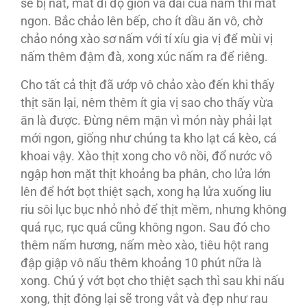
sẽ bị nát, mất đi độ giòn và dai của nấm thì mất
ngon. Bắc chảo lên bếp, cho ít dầu ăn vô, chờ
chảo nóng xào sơ nấm với tí xíu gia vị để mùi vị
nấm thêm đậm đà, xong xúc nấm ra để riêng.
Cho tất cả thịt đã ướp vô chảo xào đến khi thấy
thịt săn lại, nêm thêm ít gia vị sao cho thấy vừa
ăn là được. Ðừng nêm mặn vì món này phải lạt
mới ngon, giống như chúng ta kho lạt cá kèo, cá
khoai vậy. Xào thịt xong cho vô nồi, đổ nước vô
ngập hơn mặt thịt khoảng ba phân, cho lửa lớn
lên để hớt bọt thiệt sạch, xong hạ lửa xuống liu
riu sôi lục bục nhỏ nhỏ để thịt mềm, nhưng không
quá rục, rục quá cũng không ngon. Sau đó cho
thêm nấm hương, nấm mèo xào, tiêu hột rang
đập giập vô nấu thêm khoảng 10 phút nữa là
xong. Chú ý vớt bọt cho thiệt sạch thì sau khi nấu
xong, thịt đông lại sẽ trong vắt và đẹp như rau