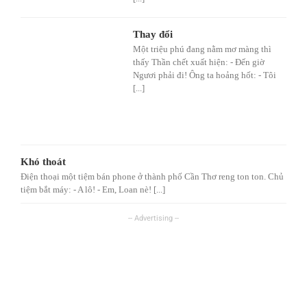
Thay đổi
Một triệu phú đang nằm mơ màng thì
thấy Thần chết xuất hiện: - Đến giờ
Ngươi phải đi! Ông ta hoảng hốt: - Tôi
[...]
Khó thoát
Điện thoại một tiệm bán phone ở thành phố Cần Thơ reng ton ton. Chủ
tiệm bắt máy: - A lô! - Em, Loan nè! [...]