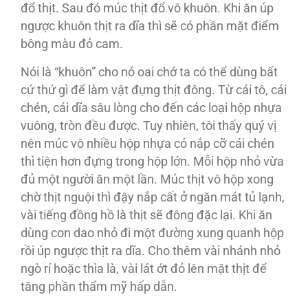
đổ thịt. Sau đó múc thịt đổ vô khuôn. Khi ăn úp
ngược khuôn thịt ra dĩa thì sẽ có phần mặt điểm
bông màu đỏ cam.
Nói là “khuôn” cho nó oai chớ ta có thể dùng bất
cứ thứ gì để làm vật đựng thịt đông. Từ cái tô, cái
chén, cái dĩa sâu lòng cho đến các loại hộp nhựa
vuông, tròn đều được. Tuy nhiên, tôi thấy quý vị
nên múc vô nhiều hộp nhựa có nắp cỡ cái chén
thì tiện hơn đựng trong hộp lớn. Mỗi hộp nhỏ vừa
đủ một người ăn một lần. Múc thịt vô hộp xong
chờ thịt nguội thì đậy nắp cất ở ngăn mát tủ lạnh,
vài tiếng đồng hồ là thịt sẽ đông đặc lại. Khi ăn
dùng con dao nhỏ đi một đường xung quanh hộp
rồi úp ngược thịt ra dĩa. Cho thêm vài nhánh nhỏ
ngò rí hoặc thìa là, vài lát ớt đỏ lên mặt thịt để
tăng phần thẩm mỹ hấp dẫn.