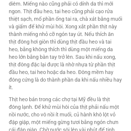
diêm. Miếng nào cũng phải có dính da thì mới
ngon. Thịt đầu heo, tai heo cũng phải cạo rửa
thiệt sạch, mổ phần ống tai ra, chà xát bằng muối
và giấm để khử mùi hôi. Xong xắt phần thịt này
thành miếng nhỏ cỡ ngón tay út. Nếu thích ăn
thịt đông hơi giòn thì dùng thịt đầu heo và tai
heo, bằng không thích thì dùng một miếng da
heo lớn bằng bàn tay trở lên. Sau khi nấu xong,
thịt đông đặc lại được là nhờ nhựa từ phần thịt
đầu heo, tai heo hoặc da heo. Ðông mềm hay
đông cứng là do thành phần da khi nấu nhiều hay
ít.
Thịt heo bán trong các chợ tại Mỹ đều là thịt
đông lạnh. Ðể khử mùi hôi của thịt phải nấu một
nồi nước, cho vô nồi ít muối, củ hành khô lột vỏ
đập giập, một miếng gừng tươi bằng ngón chưn
cái đập giập. Chờ nước sôi lên vài phút để tinh