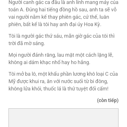
Người canh gác ca đầu là anh lính mang máy của
toán A. Đúng hai tiếng đồng hồ sau, anh ta sẽ vỗ
vai người nằm kế thay phiên gác, cứ thế, luân
phiên, bất kể là tôi hay anh đại úy Hoa Kỳ.
Tôi là người gác thứ sáu, mãn giờ gác của tôi thì
trời đã mờ sáng.
Mọi người đánh răng, lau mặt một cách lặng lẽ,
không ai dám khạc nhổ hay ho hắng.
Tôi mở ba lô, một khẩu phần lương khô loại C của
Mỹ được khui ra, ăn với nước suối từ bi đông,
không lửa khói, thuốc lá là thứ tuyệt đối cấm!
(còn tiếp)