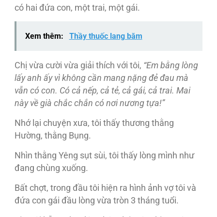
có hai đứa con, một trai, một gái.
Xem thêm:
Thầy thuốc lang băm
Chị vừa cười vừa giải thích với tôi,
“Em b
ằng lòng
l
ấy anh
ấy vì
không c
ần mang n
ặng
đẻ đau mà
v
ẫn có
con
. Có cả nếp, cả tẻ, cả gái, cả trai. Mai
này về già chắc chắn có nơi nương tựa!”
Nhớ lại chuyện xưa, tôi thấy thương thằng
Hường, thằng Bụng.
Nhìn thằng Yêng sụt sùi, tôi thấy lòng mình như
đang chùng xuống.
Bất chợt, trong đầu tôi hiện ra hình ảnh vợ tôi và
đứa con gái đầu lòng vừa tròn 3 tháng tuổi.