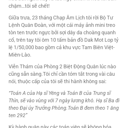
chậm…tôi sẽ chết!
Giữa trưa, 23 tháng Chạp Âm Lịch tôi rời Bộ Tư
Lệnh Quân Đoàn, với một cái máy ảnh mini treo
tòn ten trước ngực bởi sợi dây da choàng quanh
cổ, trên tay tôi ôm 10 tấm bản đồ Dak Mot Lop tỷ
lệ 1/50,000 bao gồm cả khu vực Tam Biên Việt-
Miên-Lào.
Viễn Thám của Phòng 2 Biệt Động Quân lúc nào
cũng sẵn sàng.Tôi chỉ cần tóm tắt trong vài câu
nói, thuộc cấp của tôi sẽ thi hành không sai:
“Toán A của Hạ sĩ Yêng và Toán B của Trung sĩ
Thìn, sẽ vào vùng với 7 ngày lương khô. Hạ sĩ Ba đi
theo Đại úy Trưởng Phòng.Toán B đem theo 1
ăng
ten 292”
Kỳ hành quân này các toán viên sẽ không hóa