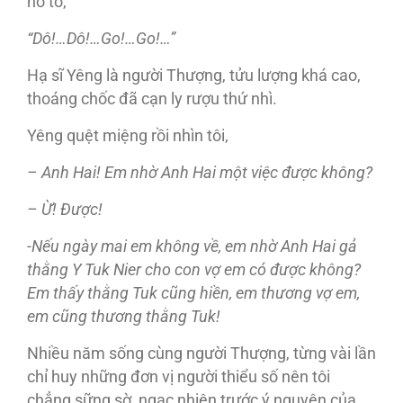
hô to,
“Dô!…Dô!…Go!…Go!…”
Hạ sĩ Yêng là người Thượng, tửu lượng khá cao,
thoáng chốc đã cạn ly rượu thứ nhì.
Yêng quệt miệng rồi nhìn tôi,
– Anh Hai! Em nhờ Anh Hai một việc được không?
– Ừ! Được!
-Nếu ngày mai em không về, em nhờ Anh Hai gả
thằng Y Tuk Nier cho con vợ em có được không?
Em thấy thằng Tuk cũng hiền, em thương vợ em,
em cũng thương thằng Tuk!
Nhiều năm sống cùng người Thượng, từng vài lần
chỉ huy những đơn vị người thiểu số nên tôi
chẳng sững sờ, ngạc nhiên trước ý nguyện của