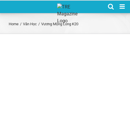
Skip
to
content
Home
/
Văn Học
/
Vương Mộng Long K20