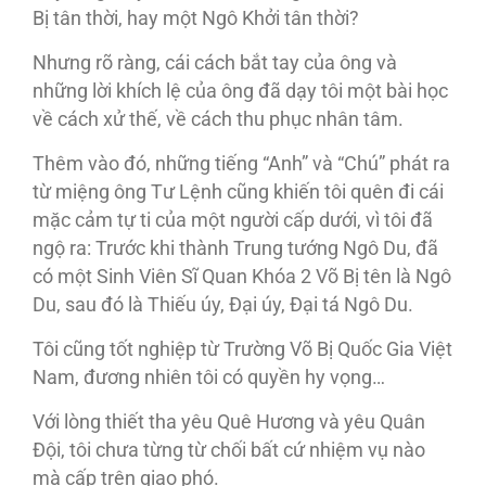
Bị tân thời, hay một Ngô Khởi tân thời?
Nhưng rõ ràng, cái cách bắt tay của ông và
những lời khích lệ của ông đã dạy tôi một bài học
về cách xử thế, về cách thu phục nhân tâm.
Thêm vào đó, những tiếng “Anh” và “Chú” phát ra
từ miệng ông Tư Lệnh cũng khiến tôi quên đi cái
mặc cảm tự ti của một người cấp dưới, vì tôi đã
ngộ ra: Trước khi thành Trung tướng Ngô Du, đã
có một Sinh Viên Sĩ Quan Khóa 2 Võ Bị tên là Ngô
Du, sau đó là Thiếu úy, Đại úy, Đại tá Ngô Du.
Tôi cũng tốt nghiệp từ Trường Võ Bị Quốc Gia Việt
Nam, đương nhiên tôi có quyền hy vọng…
Với lòng thiết tha yêu Quê Hương và yêu Quân
Đội, tôi chưa từng từ chối bất cứ nhiệm vụ nào
mà cấp trên giao phó.