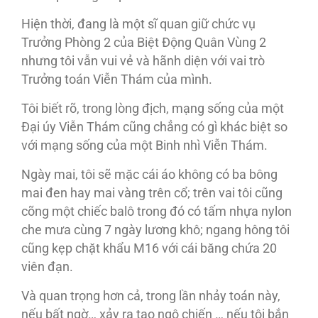
Hiện thời, đang là một sĩ quan giữ chức vụ
Trưởng Phòng 2 của Biệt Động Quân Vùng 2
nhưng tôi vẫn vui vẻ và hãnh diện với vai trò
Trưởng toán Viễn Thám của mình.
Tôi biết rõ, trong lòng địch, mạng sống của một
Đại úy Viễn Thám cũng chẳng có gì khác biệt so
với mạng sống của một Binh nhì Viễn Thám.
Ngày mai, tôi sẽ mặc cái áo không có ba bông
mai đen hay mai vàng trên cổ; trên vai tôi cũng
cõng một chiếc balô trong đó có tấm nhựa nylon
che mưa cùng 7 ngày lương khô; ngang hông tôi
cũng kẹp chặt khẩu M16 với cái băng chứa 20
viên đạn.
Và quan trọng hơn cả, trong lần nhảy toán này,
nếu bất ngờ… xảy ra tao ngộ chiến … nếu tôi bắn