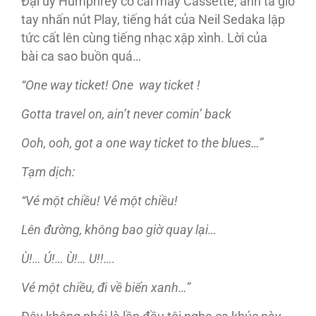
Đại úy Humphrey có cái máy Cassette, anh ta giơ
tay nhấn nút Play, tiếng hát của Neil Sedaka lập
tức cất lên cùng tiếng nhạc xập xình. Lời của
bài ca sao buồn quá…
“One way ticket! One
way ticket !
Gotta travel on, ain’t never comin’ back
Ooh, ooh, got a one way ticket to the blues…”
Tạm dịch:
“Vé một chiều!
Vé
m
ột chi
ều
!
Lên đường, không bao giờ quay lại…
Ù!… Ú!… Ù!… U!!….
Vé một chiều, đi về biển xanh…”