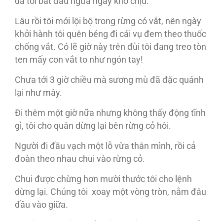
da tôi bắt đầu ngứa ngáy khó chịu.
Lâu rồi tôi mới lội bộ trong rừng có vắt, nên ngày
khởi hành tôi quên béng đi cái vụ đem theo thuốc
chống vắt. Có lẽ giờ này trên đùi tôi đang treo tòn
ten mấy con vắt to như ngón tay!
Chưa tới 3 giờ chiều mà sương mù đã đặc quánh
lại như mây.
Đi thêm một giờ nữa nhưng không thấy động tĩnh
gì, tôi cho quân dừng lại bên rừng cỏ hôi.
Người đi đầu vạch một lỗ vừa thân mình, rồi cả
đoàn theo nhau chui vào rừng cỏ.
Chui được chừng hơn mười thước tôi cho lệnh
dừng lại. Chúng tôi xoay một vòng tròn, nằm đâu
đầu vào giữa.