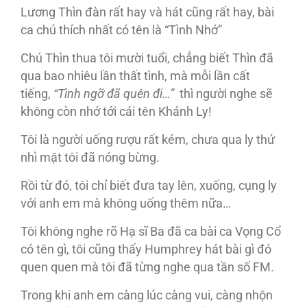
Lương Thìn đàn rất hay và hát cũng rất hay, bài
ca chú thích nhất có tên là “Tình Nhớ”
Chú Thìn thua tôi mười tuổi, chẳng biết Thìn đã
qua bao nhiêu lần thất tình, mà mỗi lần cất
tiếng,
“Tình ngỡ đã quên đi…”
thì người nghe sẽ
không còn nhớ tới cái tên Khánh Ly!
Tôi là người uống rượu rất kém, chưa qua ly thứ
nhì mặt tôi đã nóng bừng.
Rồi từ đó, tôi chỉ biết đưa tay lên, xuống, cụng ly
với anh em mà không uống thêm nữa…
Tôi không nghe rõ Hạ sĩ Ba đã ca bài ca Vọng Cổ
có tên gì, tôi cũng thấy Humphrey hát bài gì đó
quen quen mà tôi đã từng nghe qua tần số FM.
Trong khi anh em càng lúc càng vui, càng nhộn