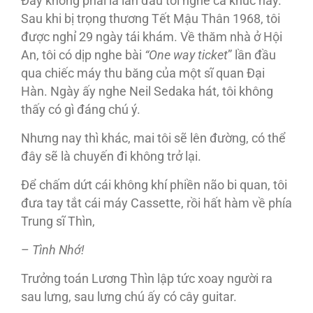
Đây không phải là lần đầu tôi nghe ca khúc này.
Sau khi bị trọng thương Tết Mậu Thân 1968, tôi
được nghỉ 29 ngày tái khám. Về thăm nhà ở Hội
An, tôi có dịp nghe bài
“One way ticket
” lần đầu
qua chiếc máy thu băng của một sĩ quan Đại
Hàn. Ngày ấy nghe Neil Sedaka hát, tôi không
thấy có gì đáng chú ý.
Nhưng nay thì khác, mai tôi sẽ lên đường, có thể
đây sẽ là chuyến đi không trở lại.
Để chấm dứt cái không khí phiền não bi quan, tôi
đưa tay tắt cái máy Cassette, rồi hất hàm về phía
Trung sĩ Thìn,
–
Tình Nh
ớ!
Trưởng toán Lương Thìn lập tức xoay người ra
sau lưng, sau lưng chú ấy có cây guitar.