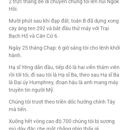
2 trực thăng để di chuyển chúng tôi lên núi Ngok
Hồi.
Mười phút sau khi đạp đất, toán B đã dựng xong
cây ăng ten 292 và bắt đầu thử máy với Trại
Bạch Hổ và Căn Cứ 6.
Ngày 25 tháng Chạp: 6 giờ sáng tôi cho lệnh khởi
hành.
Hạ sĩ Yêng dẫn đầu, tiếp đó là hai viễn thám viên
rồi tới tôi, đi sau tôi là Hạ sĩ Ba, theo sau Hạ sĩ Ba
là Đại úy Humphrey, đoạn hậu là anh mang máy
truyền tin người Mỹ.
Chúng tôi trượt theo triền dốc hướng chính Tây
mà tiến.
Xuống hết vòng cao độ 700 chúng tôi bị sương
mù dày đặc che mắt chẳng nhìn thấy gì.