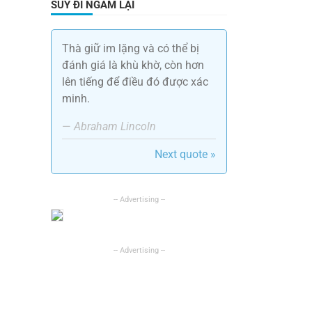
SUY ĐI NGẪM LẠI
Thà giữ im lặng và có thể bị
đánh giá là khù khờ, còn hơn
lên tiếng để điều đó được xác
minh.
—
Abraham Lincoln
Next quote »