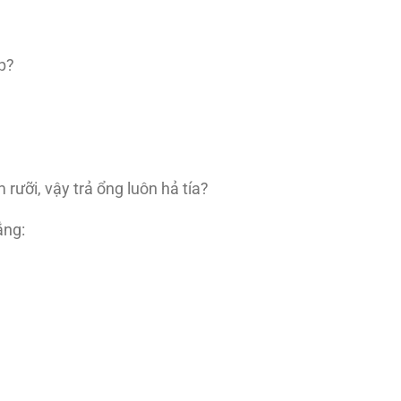
p?
 rưỡi, vậy trả ổng luôn hả tía?
ắng: