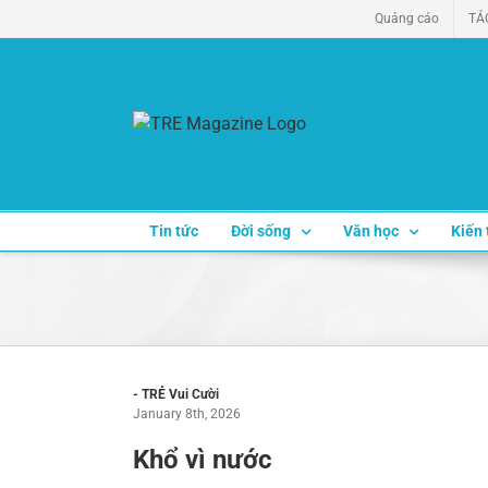
Skip
Quảng cáo
TÁ
to
content
Tin tức
Đời sống
Văn học
Kiến 
- TRẺ Vui Cười
January 8th, 2026
Khổ vì nước