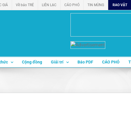
C GIẢ
Về báo TRẺ
LIÊN LẠC
CÁO PHÓ
TIN MỪNG
RAO VẶT
thức
Cộng đồng
Giải trí
Báo PDF
CÁO PHÓ
T