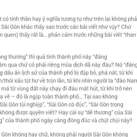
́t có tinh thần hay ý nghĩa tương tự như trên lại không phả
 Sài Gòn khác thấy sao trước các bài viết như vậy? Chứ
ân quen) thấy rất là… phản cảm trước những bài viết “than
̣ng thương” thì quả tình thành phố này “đáng
 qua chứ có phải riêng mùa dịch dã này đâu? Nó “đán
dấu ấn lịch sử của thành phố bị đập bỏ, phá nát, từ khi
/thói xấu tật hư về trộn lẫn, từ khi nhìn người ta “đào Na
 má từ vùng đất này chạy đi đâu mất hút, từ khi trở nên
mưa về – đó là ngập toàn thành phố… Tại sao không
ài Gòn tội nghiệp”, “Sài Gòn cô độc”, “Sài Gòn trọng
hông được quyền viết? Hay cái sự “dễ thương” của Sài
g” của thành phố ngày càng đông đúc và chật chội này?
̀i Gòn không hay chữ, không phải người Sài Gòn không