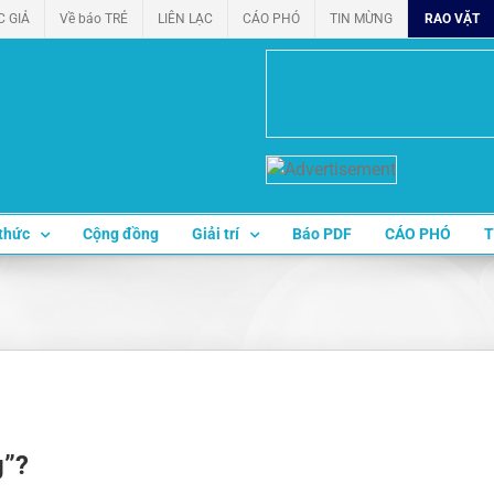
C GIẢ
Về báo TRẺ
LIÊN LẠC
CÁO PHÓ
TIN MỪNG
RAO VẶT
thức
Cộng đồng
Giải trí
Báo PDF
CÁO PHÓ
T
g”?