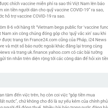
n được chích vaccine miễn phí ra sao thì Việt Nam lên báo
 Nam xin tiền người dân cho quỹ vaccine COVID-19” ra sao,
ước hỗ trợ vaccine COVID-19 ra sao.
m 8-6 với hàng tít “Vietnam begs public for ‘vaccine fund
iệt Nam xin công chúng đóng góp cho ‘quỹ vắc xin’ sau khi
ày được trang tin France24.com cũng của Pháp, i24 News
ore và một số báo nước ngoài khác đăng lại trong cùng
y News và trang uk.finance.yahoo.com có các bài tường
gửi tin nhắn trên diện rộng tới các công dân để hỏi xin tiề
uan tâm đến việc trên, họ còn coi việc “góp tiền mua
p đất nước”, chứ không cho đó là sự yếu kém của chính phủ
̃ng người đã đóng thuế. Nhiều bài báo trong nước đăng bà