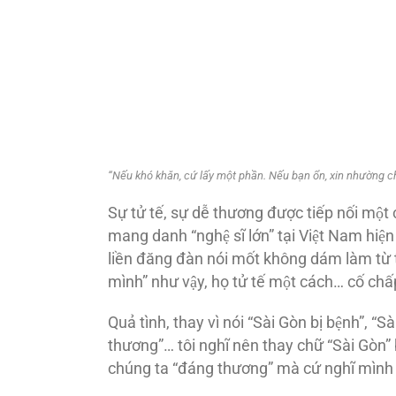
“Nếu khó khăn, cứ lấy một phần. Nếu bạn ổn, xin nhường cho n
Sự tử tế, sự dễ thương được tiếp nối một
mang danh “nghệ sĩ lớn” tại Việt Nam hiện
liền đăng đàn nói mốt không dám làm từ t
mình” như vậy, họ tử tế một cách… cố chấ
Quả tình, thay vì nói “Sài Gòn bị bệnh”, “Sa
thương”… tôi nghĩ nên thay chữ “Sài Gòn” bă
chúng ta “đáng thương” mà cứ nghĩ mình