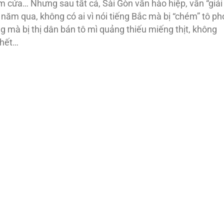
m cửa… Nhưng sau tất cả, Sài Gòn vẫn hào hiệp, vẫn “giải
u năm qua, không có ai vì nói tiếng Bắc mà bị “chém” tô phơ
ung mà bị thị dân bán tô mì quảng thiếu miếng thịt, không
 hết…