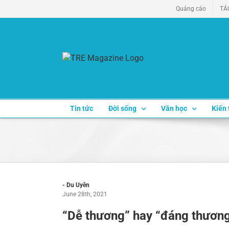
Skip
Quảng cáo
TÁ
to
content
Tin tức
Đời sống
Văn học
Kiến 
- Du Uyên
June 28th, 2021
“Dễ thương” hay “đáng thươn