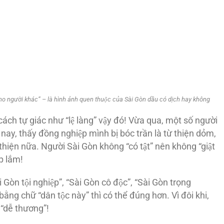
gười khác” – là hình ảnh quen thuộc của Sài Gòn dầu có dịch hay không
 cách tự giác như “lệ làng” vậy đó! Vừa qua, một số người
 nay, thấy đồng nghiệp mình bị bóc trần là từ thiện dỏm,
hiện nữa. Người Sài Gòn không “có tật” nên không “giật
p lắm!
̀i Gòn tội nghiệp”, “Sài Gòn cô độc”, “Sài Gòn trọng
̀ng chữ “dân tộc này” thì có thể đúng hơn. Vì đôi khi,
 “dễ thương”!