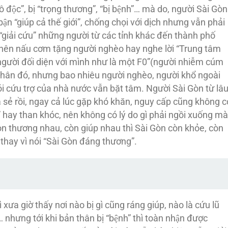
 độc”, bị “trọng thương”, “bị bệnh”… mà do, người Sài Gòn
̣n “giúp cả thế giới”, chống chọi với dịch nhưng vẫn phải
, “giải cứu” những người từ các tỉnh khác đến thành phố
oi nên nấu cơm tặng người nghèo hay nghe lời “Trung tâm
người đối diện với mình như là một F0”(người nhiễm cúm
thân đó, nhưng bao nhiêu người nghèo, người khổ ngoài
 cứu trợ của nhà nước vẫn bặt tâm. Người Sài Gòn từ lâ
 sẻ rồi, ngay cả lúc gặp khó khăn, nguy cấp cũng không c
y than khóc, nên không có lý do gì phải ngồi xuống mà
 còn thương nhau, còn giúp nhau thì Sài Gòn còn khỏe, còn
hay vì nói “Sài Gòn đáng thương”.
̀ xưa giờ thấy nơi nào bị gì cũng ráng giúp, nào là cứu lũ
nhưng tới khi bản thân bị “bệnh” thì toàn nhận được