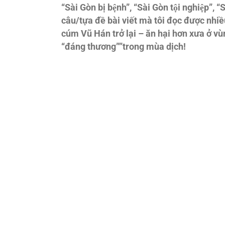
“Sài Gòn bị bệnh”, “Sài Gòn tội nghiệp”,
câu/tựa đề bài viết mà tôi đọc được nhiê
cúm Vũ Hán trở lại – ăn hại hơn xưa ở vù
“đáng thương””trong mùa dịch!