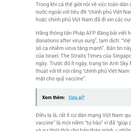
Trong khi cả thế giới nói về việc toàn dâ
nước ngoài với tiêu đề “chính phủ Việt
hoặc chính phủ Việt Nam đã đi xin các n
Hãng thông tấn Pháp AFP đăng bài viết hô
donations after virus surg”, tạm dịch: “V
số ca nhiễm virus tăng mạnh”. Bản tin n
của Israel, The Straits Times của Singap
ngày. Trước đó ít ngày, trang tin Anh Sk
thuật với tít nói rằng “chính phủ Việt Nam 
mặt cho quỹ vaccine”.
Xem thêm:
Cứu ai?
Ðiều lạ là, rất ít cư dân mạng Việt Nam q
vaccine” là một niềm “tự hào” vì đã “giú
và sự thiệt thòi cho bản thân mình – như