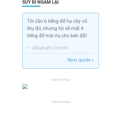
SUY ĐI NGẪM LẠI
Tôi cần 6 tiếng để hạ cây cổ
thụ đó, nhưng tôi sẽ mất 4
tiếng để mài rìu cho bén đã!
—
Abraham Lincoln
Next quote »