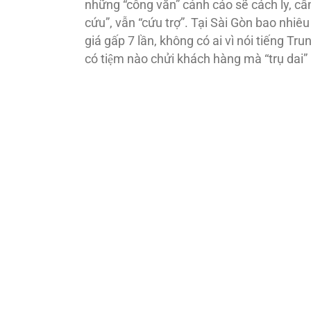
những “công văn” cảnh cáo sẽ cách ly, cấ
cứu”, vẫn “cứu trợ”. Tại Sài Gòn bao nhiê
giá gấp 7 lần, không có ai vì nói tiếng Tr
có tiệm nào chửi khách hàng mà “trụ dai”