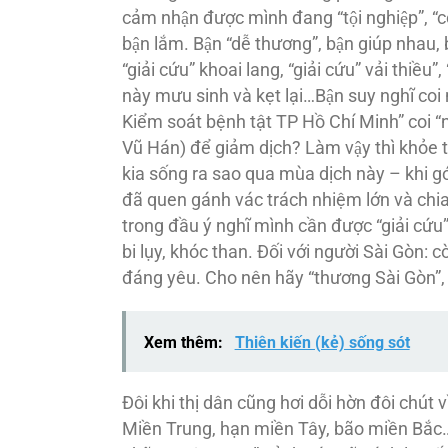
cảm nhận được mình đang “tội nghiệp”, “cô
bận lắm. Bận “dễ thương”, bận giúp nhau, bâ
“giải cứu” khoai lang, “giải cứu” vải thiều”
này mưu sinh và kẹt lại…Bận suy nghĩ c
Kiểm soát bệnh tật TP Hồ Chí Minh” coi “
Vũ Hán) để giảm dịch? Làm vậy thì khỏe 
kia sống ra sao qua mùa dịch này – khi gói
đã quen gánh vác trách nhiệm lớn và chia
trong đầu ý nghĩ mình cần được “giải cứu” ha
bi lụy, khóc than. Ðối với người Sài Gòn:
đáng yêu. Cho nên hãy “thương Sài Gòn”, t
Xem thêm:
Thiên kiến (kẻ) sống sót
Ðôi khi thị dân cũng hơi dỗi hờn đôi chút vi
Miền Trung, hạn miền Tây, bão miền Bắc… 