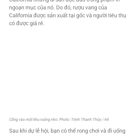
ngoạn mục của nó. Do đó, rượu vang của
California được sản xuất tại gốc và người tiêu thụ
có được giá rẻ.
Cổng vào một khu ruộng nho. Photo: Trịnh Thanh Thủy / trẻ
Sau khi dự lễ hội, bạn có thể rong chơi và đi uống