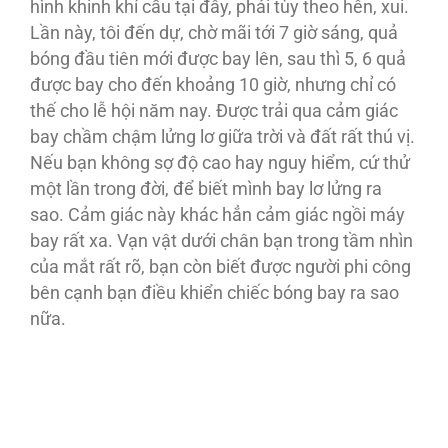
hình khinh khí cầu tại đây, phải tùy theo hên, xui.
Lần này, tôi đến dự, chờ mãi tới 7 giờ sáng, quả
bóng đầu tiên mới được bay lên, sau thì 5, 6 quả
được bay cho đến khoảng 10 giờ, nhưng chỉ có
thế cho lễ hội năm nay. Ðược trải qua cảm giác
bay chầm chậm lửng lơ giữa trời và đất rất thú vị.
Nếu bạn không sợ độ cao hay nguy hiểm, cứ thử
một lần trong đời, để biết mình bay lơ lửng ra
sao. Cảm giác này khác hẳn cảm giác ngồi máy
bay rất xa. Vạn vật dưới chân bạn trong tầm nhìn
của mắt rất rõ, bạn còn biết được người phi công
bên cạnh bạn điều khiển chiếc bóng bay ra sao
nữa.