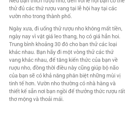
Nếu bạn thích rượu nho, đến với lễ hội bạn có thể
thử đủ các thứ rượu vang tại lễ hội hay tại các
vườn nho trong thành phố.
Ngày xưa, đi uống thử rượu nho không mất tiền,
ngày nay vì vật giá leo thang, họ có giá hẳn hoi.
Trung bình khoảng 30 đô cho bạn thử các loại
khác nhau. Bạn hãy đi một vòng thử các thứ
vang khác nhau, để tăng kiến thức của bạn về
ruợu nho, đồng thời điều này cũng giúp bộ não
của bạn sẽ có khả năng phân biệt những mùi vị
tinh tế hơn. Vườn nho thường có nhà hàng và
thiết kế sẵn nơi bạn ngồi để thưởng thức rượu rất
thơ mộng và thoải mái.