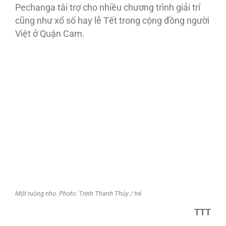
Pechanga tài trợ cho nhiều chương trình giải trí
cũng như xổ số hay lễ Tết trong cộng đồng người
Việt ở Quận Cam.
Một ruộng nho. Photo: Trịnh Thanh Thủy / trẻ
TTT