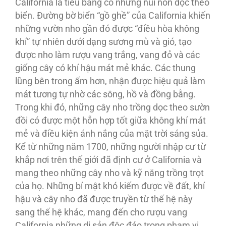
California là tiểu bang có những núi non dọc theo
biển. Ðường bờ biển “gồ ghề” của California khiến
những vườn nho gần đó được “điều hòa không
khí” tự nhiên dưới dạng sương mù và gió, tạo
được nho làm rượu vang trắng, vang đỏ và các
giống cây có khí hậu mát mẻ khác. Các thung
lũng bên trong ấm hơn, nhận được hiệu quả làm
mát tương tự nhờ các sông, hồ và đồng bằng.
Trong khi đó, những cây nho trồng dọc theo sườn
đồi có được một hỗn hợp tốt giữa không khí mát
mẻ và điều kiện ánh nắng của mặt trời sáng sủa.
Kể từ những năm 1700, những người nhập cư từ
khắp nơi trên thế giới đã định cư ở California và
mang theo những cây nho và kỹ năng trồng trọt
của họ. Những bí mật khó kiếm được về đất, khí
hậu và cây nho đã được truyền từ thế hệ này
sang thế hệ khác, mang đến cho rượu vang
California những di sản độc đáo trong phạm vi