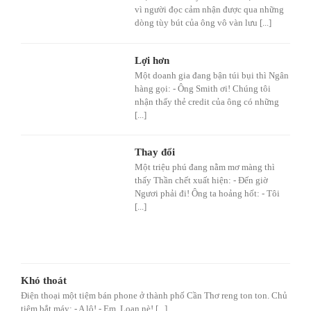
vì người đọc cảm nhận được qua những
dòng tùy bút của ông vô vàn lưu [...]
Lợi hơn
Một doanh gia đang bận túi bụi thì Ngân
hàng gọi: - Ông Smith ơi! Chúng tôi
nhận thấy thẻ credit của ông có những
[...]
Thay đổi
Một triệu phú đang nằm mơ màng thì
thấy Thần chết xuất hiện: - Đến giờ
Ngươi phải đi! Ông ta hoảng hốt: - Tôi
[...]
Khó thoát
Điện thoại một tiệm bán phone ở thành phố Cần Thơ reng ton ton. Chủ
tiệm bắt máy: - A lô! - Em, Loan nè! [...]