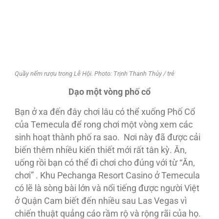
Quầy nếm rượu trong Lễ Hội. Photo: Trịnh Thanh Thủy / trẻ
Dạo một vòng
phố cổ
Bạn ở xa đến đây chơi lâu có thể xuống Phố Cổ
của Temecula để rong chơi một vòng xem các
sinh hoạt thành phố ra sao. Nơi này đã được cải
biến thêm nhiều kiến thiết mới rất tân kỳ. Ăn,
uống rồi bạn có thể đi chơi cho đúng với từ “Ăn,
chơi” . Khu Pechanga Resort Casino ở Temecula
có lẽ là sòng bài lớn và nổi tiếng được người Việt
ở Quận Cam biết đến nhiều sau Las Vegas vì
chiến thuật quảng cáo rầm rộ và rộng rãi của họ.