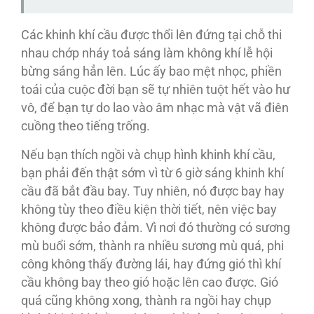
Các khinh khí cầu được thổi lên đứng tại chỗ thi
nhau chớp nháy toả sáng làm không khí lễ hội
bừng sáng hẳn lên. Lúc ấy bao mệt nhọc, phiền
toái của cuộc đời bạn sẽ tự nhiên tuột hết vào hư
vô, để bạn tự do lao vào âm nhạc mà vật vã điên
cuồng theo tiếng trống.
Nếu bạn thích ngồi và chụp hình khinh khí cầu,
bạn phải đến thật sớm vì từ 6 giờ sáng khinh khí
cầu đã bắt đầu bay. Tuy nhiên, nó được bay hay
không tùy theo điều kiện thời tiết, nên việc bay
không được bảo đảm. Vì nơi đó thường có sương
mù buổi sớm, thành ra nhiều sương mù quá, phi
công không thấy đường lái, hay đứng gió thì khí
cầu không bay theo gió hoặc lên cao được. Gió
quá cũng không xong, thành ra ngồi hay chụp