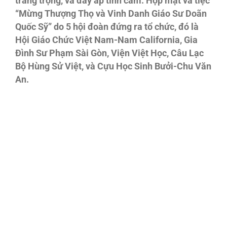
trang trọng, và đầy ắp tình cảm. Họp mặt và tiệc
“Mừng Thượng Thọ và Vinh Danh Giáo Sư Doãn
Quốc Sỹ” do 5 hội đoàn đứng ra tổ chức, đó là
Hội Giáo Chức Việt Nam-Nam California, Gia
Đình Sư Phạm Sài Gòn, Viện Việt Học, Câu Lạc
Bộ Hùng Sử Việt, và Cựu Học Sinh Bưởi-Chu Văn
An.