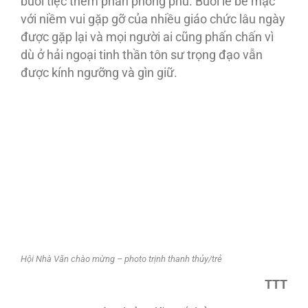
buổi tiệc thêm phần phong phú. Buổi lễ bế mạc
với niềm vui gặp gỡ của nhiều giáo chức lâu ngày
được gặp lại và mọi người ai cũng phấn chấn vì
dù ở hải ngoại tinh thần tôn sư trọng đạo vẫn
được kính ngưỡng và gìn giữ.
Hội Nhà Văn chào mừng – photo trịnh thanh thủy/trẻ
TTT