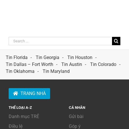
Search
for:
Tin Florida
Tin Georgia
Tin Houston
Tin Dallas – Fort Worth
Tin Austin
Tin Colorado
Tin Oklahoma
Tin Maryland
TRANG NHÀ
THỂ LOẠI A-Z
CÁ NHÂN
Danh mục TRẺ
Gửi bài
Điều lệ
Góp ý