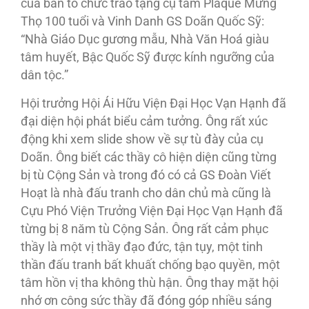
của ban tổ chức trao tặng cụ tấm Plaque Mừng
Thọ 100 tuổi và Vinh Danh GS Doãn Quốc Sỹ:
“Nhà Giáo Dục gương mẫu, Nhà Văn Hoá giàu
tâm huyết, Bậc Quốc Sỹ được kính ngưỡng của
dân tộc.”
Hội trưởng Hội Ái Hữu Viện Ðại Học Vạn Hạnh đã
đại diện hội phát biểu cảm tưởng. Ông rất xúc
động khi xem slide show về sự tù đày của cụ
Doãn. Ông biết các thầy cô hiện diện cũng từng
bị tù Cộng Sản và trong đó có cả GS Ðoàn Viết
Hoạt là nhà đấu tranh cho dân chủ mà cũng là
Cựu Phó Viện Trưởng Viện Ðại Học Vạn Hạnh đã
từng bị 8 năm tù Cộng Sản. Ông rất cảm phục
thầy là một vị thầy đạo đức, tận tụy, một tinh
thần đấu tranh bất khuất chống bạo quyền, một
tâm hồn vị tha không thù hận. Ông thay mặt hội
nhớ ơn công sức thầy đã đóng góp nhiều sáng