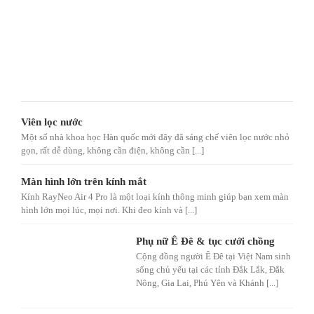
Viên lọc nước
Một số nhà khoa học Hàn quốc mới đây đã sáng chế viên lọc nước nhỏ
gọn, rất dễ dùng, không cần điện, không cần [...]
Màn hình lớn trên kính mắt
Kính RayNeo Air 4 Pro là một loại kính thông minh giúp bạn xem màn
hình lớn mọi lúc, mọi nơi. Khi đeo kính và [...]
Phụ nữ Ê Đê & tục cưới chồng
Cộng đồng người Ê Đê tại Việt Nam sinh
sống chủ yếu tại các tỉnh Đắk Lắk, Đắk
Nông, Gia Lai, Phú Yên và Khánh [...]