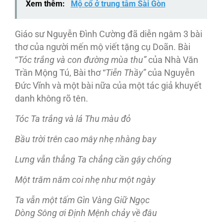
Xem thêm:
Mộ cổ ở trung tâm Sài Gòn
Giáo sư Nguyễn Ðình Cường đã diễn ngâm 3 bài
thơ của người mến mộ viết tặng cụ Doãn. Bài
“
Tóc trắng và con đường mùa thu”
của Nhà Văn
Trần Mộng Tú, Bài thơ “
Tiễn Thầy”
của Nguyễn
Ðức Vĩnh và một bài nữa của một tác giả khuyết
danh không rõ tên.
Tóc Ta trắng và lá Thu màu đỏ
Bầu trời trên cao mây nhẹ nhàng bay
Lưng vẫn thẳng Ta chẳng cần gậy chống
Một trăm năm coi nhẹ như một ngày
Ta vẫn một tấm Gìn Vàng Giữ Ngọc
Dòng Sông ơi Ðịnh Mệnh chảy về đâu