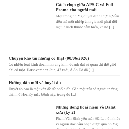
Cách chọn giữa APS-C và Full
Frame cho người mới
Một trong những quyết định thực sự đầu
tiên mà một nhiếp ảnh gia mới phải đối
mặt là kích thước cảm biến, và nó [...]
Chuyện khó tin nhưng có thật (08/06/2026)
Có nhiều loại kinh doanh, nhưng kinh doanh đại sứ quán thì thế giới
chỉ có một. Harshvardhan Jain, 47 tuổi, ở Ấn Độ đã [...]
Hướng dẫn mới về huyết áp
Huyết áp cao là một vấn đề rất phổ biến. Gần một nửa số người trưởng
thành ở Hoa Kỳ mắc bệnh này, trong đó [...]
Những dòng hoài niệm về Dalat
xưa (kỳ 2)
Phạm Văn Bình yêu mến Đà Lạt rất nhiều
vì người đọc cảm nhận được qua những