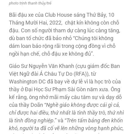
photo trịnh thanh thủy/trẻ
Bãi đậu xe của Club House sáng Thứ Bảy, 10
Tháng Mười Hai, 2022, chật kín không còn chỗ
đậu. Con số người tham dự càng lúc càng tăng,
dù ban tổ chức đã bảo nhỏ “Chúng tôi không
dám loan báo rộng rãi trong cộng đồng vì chỗ
ngồi hạn chế, chỗ đậu xe không đủ”.
Giáo Sư Nguyễn Văn Khanh (cựu giám đốc Ban
Việt Ngữ đài Á Châu Tự Do (RFA)), từ
Washington DC đã bay về dự lễ vì là học trò của
thầy ở Ðại Học Sư Phạm Sài Gòn năm xưa. Ông
kể rằng, ông nhớ mãi mấy câu tâm sự và dạy dỗ
của thầy Doãn “
Nghề giáo không được cái gì cả,
chỉ được hai điều, thứ nhất là tình thầy trò, thứ nhì
là tình đồng nghiệp
.” và “
Trên tấm bảng đen khốn
khó, người ta đã cố vẽ lên những vòng hạnh phúc,