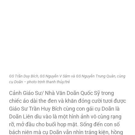
GS Trần Duy Bích, GS Nguyễn V Sâm và GS Nguyễn Trung Quân, cùng
cụ Doãn – photo trịnh thanh thủy/trẻ
Cảnh Giáo Sư/ Nhà Văn Doãn Quốc Sỹ trong
chiếc áo dài the đen và khăn đóng cười tươi được
Giáo Sư Trần Huy Bích cùng con gái cụ Doãn là
Doãn Liên dìu vào là một hình ảnh vô cùng rạng
rỡ, mở đầu cho buổi họp mặt. Sống đến con số
bách niên mà cụ Doãn vẫn nhìn tráng kiện, hồng