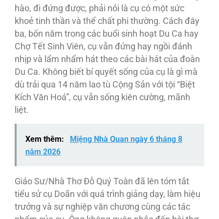
hào, đi đứng được, phải nói là cụ có một sức
khoẻ tinh thần và thể chất phi thường. Cách đây
ba, bốn năm trong các buổi sinh hoạt Du Ca hay
Chợ Tết Sinh Viên, cụ vẫn đứng hay ngồi đánh
nhịp và lẩm nhẩm hát theo các bài hát của đoàn
Du Ca. Không biết bí quyết sống của cụ là gì mà
dù trải qua 14 năm lao tù Cộng Sản với tội “Biệt
Kích Văn Hoá”, cụ vẫn sống kiên cường, mãnh
liệt.
Xem thêm:
Miệng Nhà Quan ngày 6 tháng 8
năm 2026
Giáo Sư/Nhà Thơ Ðỗ Quý Toàn đã lên tóm tắt
tiểu sử cụ Doãn với quá trình giảng dạy, làm hiệu
trưởng và sự nghiệp văn chương cùng các tác