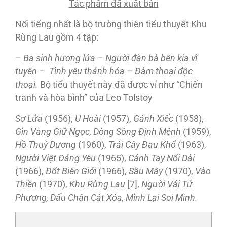
Tác phẩm đã xuất bản
Nổi tiếng nhất là bộ trường thiên tiểu thuyết Khu
Rừng Lau gồm 4 tập:
– Ba sinh hương lửa – Người đàn bà bên kia
v
ĩ
tuy
ến – Tình yêu
thánh hóa
– Đàm
tho
ại
độc
tho
ại
.
Bộ tiểu thuyết này đã được ví như “Chiến
tranh và hòa bình” của Leo Tolstoy
Sợ Lửa
(1956),
U Hoài
(1957),
Gánh Xiếc
(1958),
Gìn Vàng Giữ Ngọc, Dòng Sông Định Mệnh
(1959),
Hồ Thuỳ Dương
(1960),
Trái Cây Đau Khổ
(1963),
Người Việt Đáng Yêu
(1965),
Cánh Tay Nối Dài
(1966),
Đốt Biên Giới
(1966),
Sầu Mây
(1970),
Vào
Thiền
(1970),
Khu Rừng Lau
[7],
Người Vái Tứ
Phương, Dấu Chân Cát Xóa, Mình Lại Soi Mình.