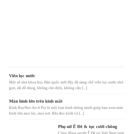
Viên lọc nước
Một số nhà khoa học Hàn quốc mới đây đã sáng chế viên lọc nước nhỏ
gọn, rất dễ dùng, không cần điện, không cần [...]
Màn hình lớn trên kính mắt
Kính RayNeo Air 4 Pro là một loại kính thông minh giúp bạn xem màn
hình lớn mọi lúc, mọi nơi. Khi đeo kính và [...]
Phụ nữ Ê Đê & tục cưới chồng
Cộng đồng người Ê Đê tại Việt Nam sinh