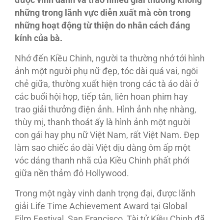
được vinh danh và trao nhiều giải thưởng không
những trong lãnh vực diễn xuất mà còn trong
những hoạt động từ thiện do nhân cách đáng
kính của bà.
Nhớ đến Kiều Chinh, người ta thường nhớ tới hình
ảnh một người phụ nữ đẹp, tóc dài quá vai, ngôi
chẻ giữa, thường xuất hiện trong các tà áo dài ở
các buổi hội họp, tiếp tân, liên hoan phim hay
trao giải thưởng điện ảnh. Hình ảnh nhẹ nhàng,
thùy mị, thanh thoát ấy là hình ảnh một người
con gái hay phụ nữ Việt Nam, rất Việt Nam. Đẹp
làm sao chiếc áo dài Việt dịu dàng ôm ấp một
vóc dáng thanh nhã của Kiều Chinh phất phới
giữa nền thảm đỏ Hollywood.
Trong một ngày vinh danh trọng đại, được lãnh
giải Life Time Achievement Award tại Global
Film Festival, San Francisco, Tài tử Kiều Chinh đã