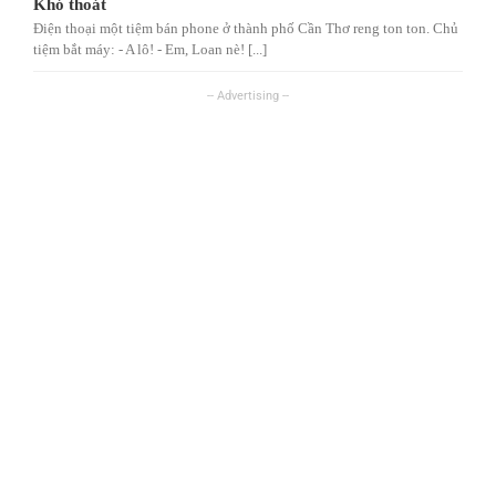
Khó thoát
Điện thoại một tiệm bán phone ở thành phố Cần Thơ reng ton ton. Chủ
tiệm bắt máy: - A lô! - Em, Loan nè! [...]