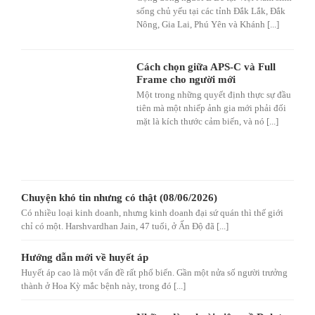
sống chủ yếu tại các tỉnh Đắk Lắk, Đắk
Nông, Gia Lai, Phú Yên và Khánh [...]
Cách chọn giữa APS-C và Full
Frame cho người mới
Một trong những quyết định thực sự đầu
tiên mà một nhiếp ảnh gia mới phải đối
mặt là kích thước cảm biến, và nó [...]
Chuyện khó tin nhưng có thật (08/06/2026)
Có nhiều loại kinh doanh, nhưng kinh doanh đại sứ quán thì thế giới
chỉ có một. Harshvardhan Jain, 47 tuổi, ở Ấn Độ đã [...]
Hướng dẫn mới về huyết áp
Huyết áp cao là một vấn đề rất phổ biến. Gần một nửa số người trưởng
thành ở Hoa Kỳ mắc bệnh này, trong đó [...]