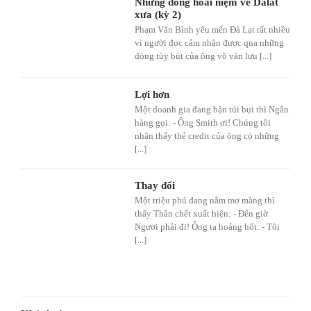
Những dòng hoài niệm về Dalat
xưa (kỳ 2)
Phạm Văn Bình yêu mến Đà Lạt rất nhiều
vì người đọc cảm nhận được qua những
dòng tùy bút của ông vô vàn lưu [...]
Lợi hơn
Một doanh gia đang bận túi bụi thì Ngân
hàng gọi: - Ông Smith ơi! Chúng tôi
nhận thấy thẻ credit của ông có những
[...]
Thay đổi
Một triệu phú đang nằm mơ màng thì
thấy Thần chết xuất hiện: - Đến giờ
Ngươi phải đi! Ông ta hoảng hốt: - Tôi
[...]