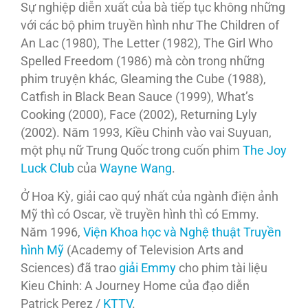
Sự nghiệp diễn xuất của bà tiếp tục không những
với các bộ phim truyền hình như The Children of
An Lac (1980), The Letter (1982), The Girl Who
Spelled Freedom (1986) mà còn trong những
phim truyện khác, Gleaming the Cube (1988),
Catfish in Black Bean Sauce (1999), What’s
Cooking (2000), Face (2002), Returning Lyly
(2002). Năm 1993, Kiều Chinh vào vai Suyuan,
một phụ nữ Trung Quốc trong cuốn phim
The Joy
Luck Club
của
Wayne Wang
.
Ở Hoa Kỳ, giải cao quý nhất của ngành điện ảnh
Mỹ thì có Oscar, về truyền hình thì có Emmy.
Năm 1996,
Viện Khoa học và Nghệ thuật Truyền
hình Mỹ
(Academy of Television Arts and
Sciences) đã trao
giải Emmy
cho phim tài liệu
Kieu Chinh: A Journey Home của đạo diễn
Patrick Perez /
KTTV
.