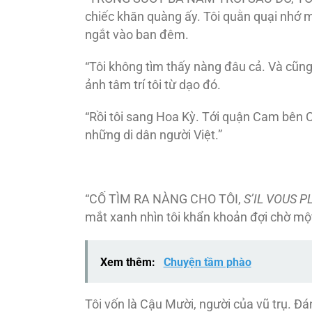
chiếc khăn quàng ấy. Tôi quằn quại nhớ 
ngắt vào ban đêm.
“Tôi không tìm thấy nàng đâu cả. Và cũn
ảnh tâm trí tôi từ dạo đó.
“Rồi tôi sang Hoa Kỳ. Tới quận Cam bên C
những di dân người Việt.”
“CỐ TÌM RA NÀNG CHO TÔI,
S’IL VOUS P
mắt xanh nhìn tôi khẩn khoản đợi chờ một
Xem thêm:
Chuyện tầm phào
Tôi vốn là Cậu Mười, người của vũ trụ. Ðá