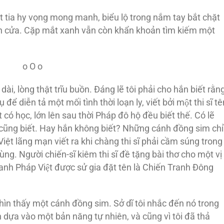
ột tia hy vọng mong manh, biểu lộ trong nắm tay bắt chặt
đến cửa. Cặp mắt xanh vẫn còn khẩn khoản tìm kiếm một
o O o
ài, lòng thật trĩu buồn. Ðáng lẽ tôi phải cho hắn biết rằn
ể diễn tả một mối tình thời loạn ly, viết bởi một thi sĩ tê
t có học, lớn lên sau thời Pháp đô hộ đều biết thế. Có lẽ
cũng biết. Hay hắn không biết? Những cánh đồng sim chỉ
ệt lãng mạn viết ra khi chàng thi sĩ phải cầm súng trong
ùng. Người chiến-sĩ kiêm thi sĩ đề tặng bài thơ cho một vị
h Pháp Việt được sử gia đặt tên là Chiến Tranh Ðông
hìn thấy một cánh đồng sim. Sở dĩ tôi nhắc đến nó trong
dựa vào một bản năng tự nhiên, và cũng vì tôi đã thả