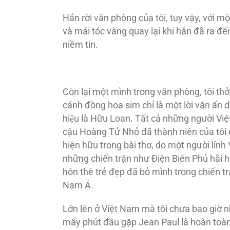
Hắn rời văn phòng của tôi, tuy vậy, với m
và mái tóc vàng quay lại khi hắn đã ra 
niềm tin.
Còn lại một mình trong văn phòng, tôi thở d
cánh đồng hoa sim chỉ là một lời văn ẩn dụ đ
hiệu là Hữu Loan. Tất cả những người Việ
cậu Hoàng Tử Nhỏ đã thành niên của tôi 
hiện hữu trong bài thơ, do một người lính Vi
những chiến trận như Ðiện Biên Phủ hãi h
hôn thê trẻ đẹp đã bỏ mình trong chiến tran
Nam Á.
Lớn lên ở Việt Nam mà tôi chưa bao giờ n
mấy phút đầu gặp Jean Paul là hoàn toàn 