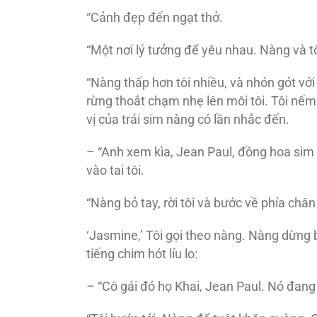
“Cảnh đẹp đến ngạt thở.
“Một nơi lý tưởng để yêu nhau. Nàng và tô
“Nàng thấp hơn tôi nhiều, và nhón gót với 
rừng thoắt chạm nhẹ lên môi tôi. Tôi nếm vị
vị của trái sim nàng có lần nhắc đến.
– “Anh xem kìa, Jean Paul, đồng hoa sim
vào tai tôi.
“Nàng bỏ tay, rời tôi và bước về phía chân 
‘Jasmine,’ Tôi gọi theo nàng. Nàng dừng b
tiếng chim hót líu lo:
– “Cô gái đó họ Khai, Jean Paul. Nó đang