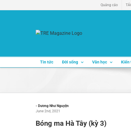
Skip
Quảng cáo
TÁ
to
content
Tin tức
Đời sống
Văn học
Kiến 
- Dương Như Nguyện
June 2nd, 2021
Bóng ma Hà Tây (kỳ 3)