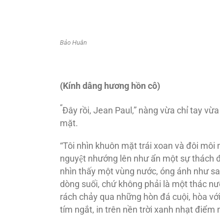
Bảo Huân
(Kính
dâng h
ương h
ồn cô
)
“
Ðây rồi, Jean Paul,” nàng vừa chỉ tay vừ
mặt.
“Tôi nhìn khuôn mặt trái xoan và đôi môi
nguyệt nhướng lên như ẩn một sự thách đố
nhìn thấy một vùng nước, óng ánh như sa-
dòng suối, chứ không phải là một thác nư
rách chảy qua những hòn đá cuội, hòa với 
tím ngắt, in trên nền trời xanh nhạt điểm