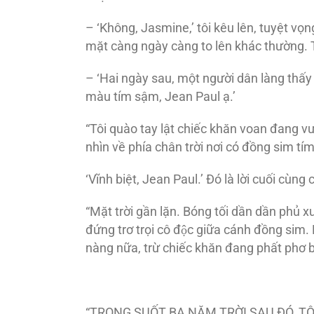
– ‘Không, Jasmine,’ tôi kêu lên, tuyệt vọ
mặt càng ngày càng to lên khác thường. T
– ‘Hai ngày sau, một người dân làng thấy 
màu tím sậm, Jean Paul ạ.’
“Tôi quào tay lật chiếc khăn voan đang vư
nhìn về phía chân trời nơi có đồng sim t
‘Vĩnh biệt, Jean Paul.’ Ðó là lời cuối cùn
“Mặt trời gần lặn. Bóng tối dần dần phủ xu
đứng trơ trọi cô độc giữa cánh đồng sim
nàng nữa, trừ chiếc khăn đang phất phơ 
“TRONG SUỐT BA NĂM TRỜI SAU ÐÓ, TÔI Ð