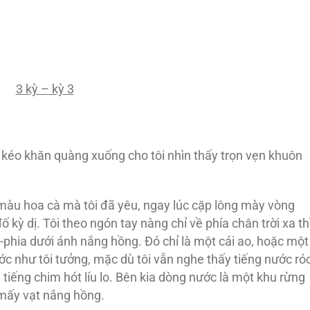
3 kỳ – kỳ 3
a kéo khăn quàng xuống cho tôi nhìn thấy trọn vẹn khuôn
 màu hoa cà mà tôi đã yêu, ngay lúc cặp lông mày vòng
 kỳ dị. Tôi theo ngón tay nàng chỉ về phía chân trời xa th
phia dưới ánh nắng hồng. Ðó chỉ là một cái ao, hoặc một
ớc như tôi tưởng, mặc dù tôi vẫn nghe thấy tiếng nước ró
tiếng chim hót líu lo. Bên kia dòng nước là một khu rừng
 mấy vạt nắng hồng.