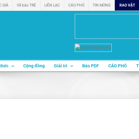
C GIẢ
Về báo TRẺ
LIÊN LẠC
CÁO PHÓ
TIN MỪNG
RAO VẶT
thức
Cộng đồng
Giải trí
Báo PDF
CÁO PHÓ
T