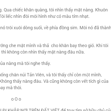
ng. Qua chiếc khăn quàng, tôi nhìn thấy mặt nàng. Khuôn
ôi liếc nhìn đôi môi hình như có màu tím nhạt.
nó trôi xuôi dòng suối, về phía đồng sim. Môi nó đã thàn
ớng che mặt mình và thả cho khăn bay theo gió. Khi tôi
ím thì không còn nhìn thấy mặt nàng đâu nữa.
g của nàng mà tôi nghe thấy.
ống chân núi Tản Viên, và tôi thấy chỉ còn một mình,
. Không thấy nàng đâu. Và cũng không còn vết tích gì của
bay mà thôi.
o O o
I KHẮP NƠI TRÊN ÐẤT VIỆT để truy tìm sở hữu chủ củ