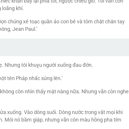
hiếc khăn bay lại phía tôi, ngược chiều gió. Tôi vẫn còn
 loãng khí.
 Bọn chúng xé toạc quần áo con bé và tóm chặt chân tay
hông, Jean Paul.’
hẹ. Nhưng tôi khuỵu người xuống đau đớn.
ột tên Pháp nhấc súng lên.’
ôi không còn nhìn thấy mặt nàng nữa. Nhưng vẫn còn nghe
gửa xuống. Vào dòng suối. Dòng nước trong vắt mọi khi
hẫn. Môi nó bầm giập, nhưng vẫn còn màu hồng pha tím