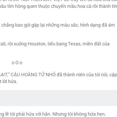
mầu tím hồng quen thuộc chuyển mầu hoa cà rồi thành tí
g chẳng bao giờ gặp lại những màu sắc, hình dạng đã ám
ali, rồi xuống Houston, tiểu bang Texas, miền đất của
o O o
LAIT
,” CẬU HOÀNG TỬ NHỎ đã thành niên của tôi nói, cặp
 lời hứa.
ng lẽ tôi phải hứa với hắn. Nhưng tôi không hứa hẹn.