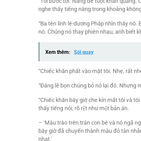
“Tôi bước tới. Nàng để tuột khăn quàng. C
nghe thấy tiếng nàng trong khoảng không
“Ba tên lính lê-dương Pháp nhìn thấy nó.
nó. Chúng nó thay phiên nhau, anh biết k
Xem thêm:
Sói quay
“Chiếc khăn phất vào mặt tôi. Nhẹ, rất n
“Ðáng lẽ bọn chúng bỏ nó lại đó. Nhưng m
“Chiếc khăn bây giờ che kín mắt tôi và t
thấy tiếng nói, rõ rệt như một bản án.
– ‘Máu trào trên trán con bé và nó ngã n
bây giờ đã chuyển thành màu đỏ tàn n
nhạt.’