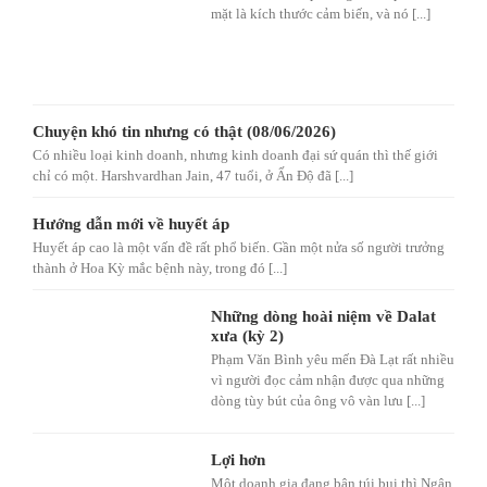
mặt là kích thước cảm biến, và nó [...]
Chuyện khó tin nhưng có thật (08/06/2026)
Có nhiều loại kinh doanh, nhưng kinh doanh đại sứ quán thì thế giới
chỉ có một. Harshvardhan Jain, 47 tuổi, ở Ấn Độ đã [...]
Hướng dẫn mới về huyết áp
Huyết áp cao là một vấn đề rất phổ biến. Gần một nửa số người trưởng
thành ở Hoa Kỳ mắc bệnh này, trong đó [...]
Những dòng hoài niệm về Dalat
xưa (kỳ 2)
Phạm Văn Bình yêu mến Đà Lạt rất nhiều
vì người đọc cảm nhận được qua những
dòng tùy bút của ông vô vàn lưu [...]
Lợi hơn
Một doanh gia đang bận túi bụi thì Ngân