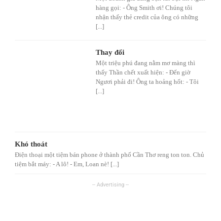
hàng gọi: - Ông Smith ơi! Chúng tôi
nhận thấy thẻ credit của ông có những
[...]
Thay đổi
Một triệu phú đang nằm mơ màng thì
thấy Thần chết xuất hiện: - Đến giờ
Ngươi phải đi! Ông ta hoảng hốt: - Tôi
[...]
Khó thoát
Điện thoại một tiệm bán phone ở thành phố Cần Thơ reng ton ton. Chủ
tiệm bắt máy: - A lô! - Em, Loan nè! [...]