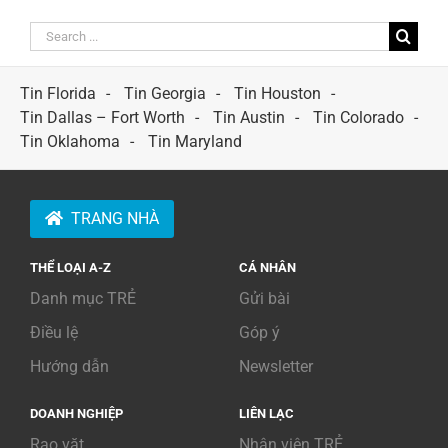
Search
for:
Tin Florida
Tin Georgia
Tin Houston
Tin Dallas – Fort Worth
Tin Austin
Tin Colorado
Tin Oklahoma
Tin Maryland
TRANG NHÀ
THỂ LOẠI A-Z
CÁ NHÂN
Danh mục TRẺ
Gửi bài
Điều lệ
Góp ý
Hướng dẫn
Newsletter
DOANH NGHIỆP
LIÊN LẠC
Rao vặt
Nhân viên TRẺ