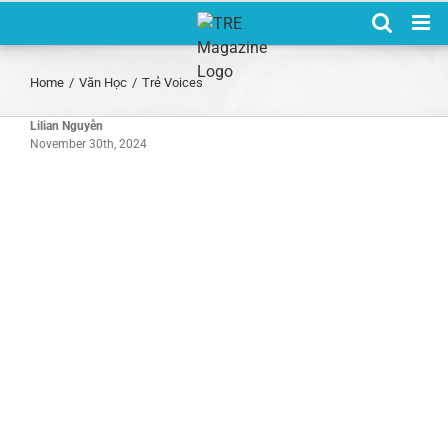
Skip
to
content
Home
/
Văn Học
/
Trẻ Voices
Lilian Nguyễn
November 30th, 2024