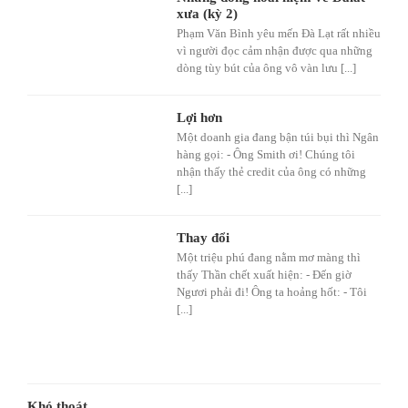
xưa (kỳ 2)
Phạm Văn Bình yêu mến Đà Lạt rất nhiều
vì người đọc cảm nhận được qua những
dòng tùy bút của ông vô vàn lưu [...]
Lợi hơn
Một doanh gia đang bận túi bụi thì Ngân
hàng gọi: - Ông Smith ơi! Chúng tôi
nhận thấy thẻ credit của ông có những
[...]
Thay đổi
Một triệu phú đang nằm mơ màng thì
thấy Thần chết xuất hiện: - Đến giờ
Ngươi phải đi! Ông ta hoảng hốt: - Tôi
[...]
Khó thoát