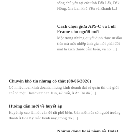
sống chủ yếu tại các tỉnh Đắk Lắk, Đắk
Nông, Gia Lai, Phú Yên và Khánh [...]
Cách chọn giữa APS-C và Full
Frame cho người mới
Một trong những quyết định thực sự đầu
tiên mà một nhiếp ảnh gia mới phải đối
mặt là kích thước cảm biến, và nó [...]
Chuyện khó tin nhưng có thật (08/06/2026)
Có nhiều loại kinh doanh, nhưng kinh doanh đại sứ quán thì thế giới
chỉ có một. Harshvardhan Jain, 47 tuổi, ở Ấn Độ đã [...]
Hướng dẫn mới về huyết áp
Huyết áp cao là một vấn đề rất phổ biến. Gần một nửa số người trưởng
thành ở Hoa Kỳ mắc bệnh này, trong đó [...]
Những dòng hoài niệm về Dalat