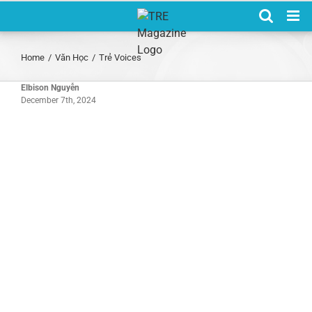
Skip
to
content
Home
/
Văn Học
/
Trẻ Voices
Elbison Nguyễn
December 7th, 2024