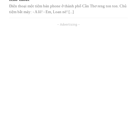
Điện thoại một tiệm bán phone ở thành phố Cần Thơ reng ton ton. Chủ
tiệm bắt máy: - A lô! - Em, Loan nè! [...]