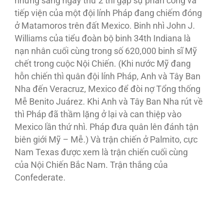
nhưng sang ngày thứ 2 thì gặp sự phản công và
tiếp viện của một đội lính Pháp đang chiếm đóng
ở Matamoros trên đất Mexico. Binh nhì John J.
Williams của tiểu đoàn bộ binh 34th Indiana là
nạn nhân cuối cùng trong số 620,000 binh sĩ Mỹ
chết trong cuộc Nội Chiến. (Khi nước Mỹ đang
hỗn chiến thì quân đội lính Pháp, Anh và Tây Ban
Nha đến Veracruz, Mexico để đòi nợ Tổng thống
Mễ Benito Juárez. Khi Anh và Tây Ban Nha rút về
thì Pháp đã thầm lặng ở lại và can thiệp vào
Mexico lần thứ nhì. Pháp đưa quân lên đánh tận
biên giới Mỹ – Mễ.) Và trận chiến ở Palmito, cực
Nam Texas được xem là trận chiến cuối cùng
của Nội Chiến Bắc Nam. Trận thắng của
Confederate.