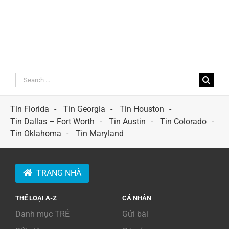
Search
for:
Tin Florida
Tin Georgia
Tin Houston
Tin Dallas – Fort Worth
Tin Austin
Tin Colorado
Tin Oklahoma
Tin Maryland
TRANG NHÀ
THỂ LOẠI A-Z
CÁ NHÂN
Danh mục TRẺ
Gửi bài