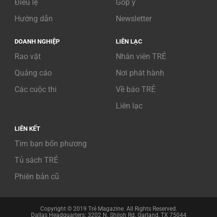
Điều lệ
Góp ý
Hướng dẫn
Newsletter
DOANH NGHIỆP
LIÊN LẠC
Rao vặt
Nhân viên TRẺ
Quảng cáo
Nơi phát hành
Các cuộc thi
Về báo TRẺ
Liên lạc
LIÊN KẾT
Tìm bạn bốn phương
Tủ sách TRẺ
Phiên bản cũ
Copyright © 2019 Trẻ Magazine. All Rights Reserved.
Dallas Headquarters: 3202 N. Shiloh Rd. Garland, TX 75044