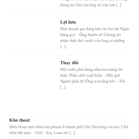
dòng tùy bút của ông vô vàn lưu [...]
Lợi hơn
Một doanh gia đang bận túi bụi thì Ngân
hàng gọi: - Ông Smith ơi! Chúng tôi
nhận thấy thẻ credit của ông có những
[...]
Thay đổi
Một triệu phú đang nằm mơ màng thì
thấy Thần chết xuất hiện: - Đến giờ
Ngươi phải đi! Ông ta hoảng hốt: - Tôi
[...]
Khó thoát
Điện thoại một tiệm bán phone ở thành phố Cần Thơ reng ton ton. Chủ
tiệm bắt máy: - A lô! - Em, Loan nè! [...]