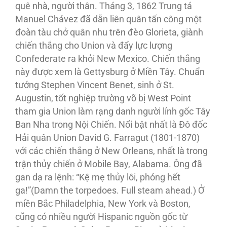
quê nhà, người thân. Tháng 3, 1862 Trung tá
Manuel Chávez đã dẫn liên quân tấn công một
đoàn tàu chở quân nhu trên đèo Glorieta, giành
chiến thắng cho Union và đẩy lực lượng
Confederate ra khỏi New Mexico. Chiến thắng
này được xem là Gettysburg ở Miền Tây. Chuẩn
tướng Stephen Vincent Benet, sinh ở St.
Augustin, tốt nghiệp trường võ bị West Point
tham gia Union làm rạng danh người lính gốc Tây
Ban Nha trong Nội Chiến. Nổi bật nhất là Ðô đốc
Hải quân Union David G. Farragut (1801-1870)
với các chiến thắng ở New Orleans, nhất là trong
trận thủy chiến ở Mobile Bay, Alabama. Ông đã
gan dạ ra lệnh: “Kệ mẹ thủy lôi, phóng hết
ga!”(Damn the torpedoes. Full steam ahead.) Ở
miền Bắc Philadelphia, New York và Boston,
cũng có nhiều người Hispanic nguồn gốc từ