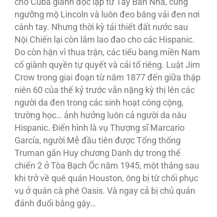
cho Cuba giành độc lập từ Tây Ban Nha, cũng
ngưỡng mộ Lincoln và luôn đeo băng vải đen nơi
cánh tay. Nhưng thời kỳ tái thiết đất nước sau
Nội Chiến lại còn lắm lao đao cho các Hispanic.
Do còn hận vì thua trận, các tiểu bang miền Nam
cố giành quyền tự quyết và cải tổ riêng. Luật Jim
Crow trong giai đoạn từ năm 1877 đến giữa thập
niên 60 của thế kỷ trước vẫn nặng kỳ thị lên các
người da đen trong các sinh hoạt công cộng,
trường học… ảnh hưởng luôn cả người da nâu
Hispanic. Ðiển hình là vụ Thượng sĩ Marcario
García, người Mễ đầu tiên được Tổng thống
Truman gắn Huy chương Danh dự trong thế
chiến 2 ở Tòa Bạch Ốc năm 1945, một tháng sau
khi trở về quê quán Houston, ông bị từ chối phục
vụ ở quán cà phê Oasis. Và ngay cả bị chủ quán
đánh đuổi bằng gậy…