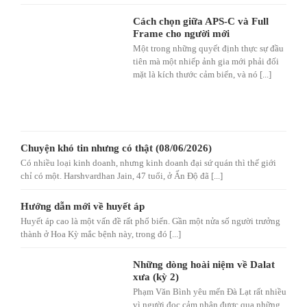
Cách chọn giữa APS-C và Full
Frame cho người mới
Một trong những quyết định thực sự đầu
tiên mà một nhiếp ảnh gia mới phải đối
mặt là kích thước cảm biến, và nó [...]
Chuyện khó tin nhưng có thật (08/06/2026)
Có nhiều loại kinh doanh, nhưng kinh doanh đại sứ quán thì thế giới
chỉ có một. Harshvardhan Jain, 47 tuổi, ở Ấn Độ đã [...]
Hướng dẫn mới về huyết áp
Huyết áp cao là một vấn đề rất phổ biến. Gần một nửa số người trưởng
thành ở Hoa Kỳ mắc bệnh này, trong đó [...]
Những dòng hoài niệm về Dalat
xưa (kỳ 2)
Phạm Văn Bình yêu mến Đà Lạt rất nhiều
vì người đọc cảm nhận được qua những