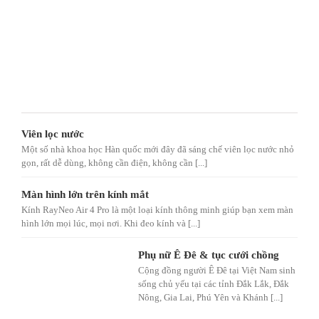
Viên lọc nước
Một số nhà khoa học Hàn quốc mới đây đã sáng chế viên lọc nước nhỏ
gọn, rất dễ dùng, không cần điện, không cần [...]
Màn hình lớn trên kính mắt
Kính RayNeo Air 4 Pro là một loại kính thông minh giúp bạn xem màn
hình lớn mọi lúc, mọi nơi. Khi đeo kính và [...]
Phụ nữ Ê Đê & tục cưới chồng
Cộng đồng người Ê Đê tại Việt Nam sinh
sống chủ yếu tại các tỉnh Đắk Lắk, Đắk
Nông, Gia Lai, Phú Yên và Khánh [...]