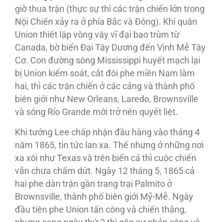
giờ thua trận (thực sự thì các trận chiến lớn trong
Nội Chiến xảy ra ở phía Bắc và Ðông). Khi quân
Union thiết lập vòng vây vĩ đại bao trùm từ
Canada, bờ biển Ðại Tây Dương đến Vịnh Mễ Tây
Cơ. Con đường sông Mississippi huyết mạch lại
bị Union kiểm soát, cắt đôi phe miền Nam làm
hai, thì các trận chiến ở các cảng và thành phố
biên giới như New Orleans, Laredo, Brownsville
và sông Río Grande mới trở nên quyết liệt.
Khi tướng Lee chấp nhận đầu hàng vào tháng 4
năm 1865, tin tức lan xa. Thế nhưng ở những nơi
xa xôi như Texas và trên biển cả thì cuộc chiến
vẫn chưa chấm dứt. Ngày 12 tháng 5, 1865 cả
hai phe dàn trận gần trang trại Palmito ở
Brownsville, thành phố biên giới Mỹ-Mễ. Ngày
đầu tiên phe Union tấn công và chiến thắng,