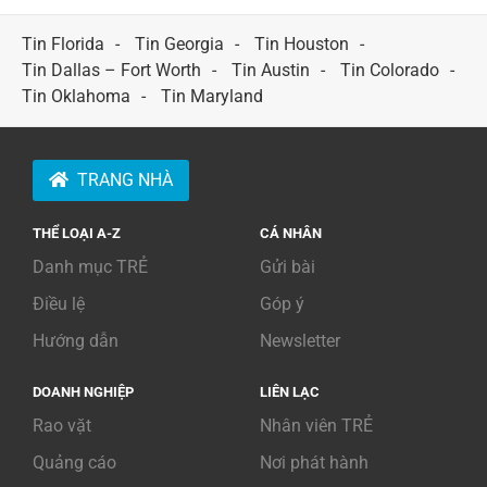
for:
Tin Florida
Tin Georgia
Tin Houston
Tin Dallas – Fort Worth
Tin Austin
Tin Colorado
Tin Oklahoma
Tin Maryland
TRANG NHÀ
THỂ LOẠI A-Z
CÁ NHÂN
Danh mục TRẺ
Gửi bài
Điều lệ
Góp ý
Hướng dẫn
Newsletter
DOANH NGHIỆP
LIÊN LẠC
Rao vặt
Nhân viên TRẺ
Quảng cáo
Nơi phát hành