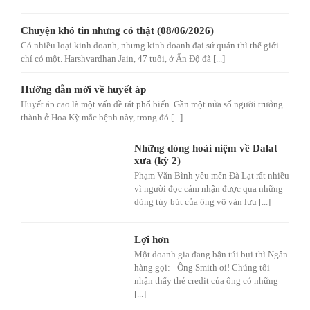
Chuyện khó tin nhưng có thật (08/06/2026)
Có nhiều loại kinh doanh, nhưng kinh doanh đại sứ quán thì thế giới
chỉ có một. Harshvardhan Jain, 47 tuổi, ở Ấn Độ đã [...]
Hướng dẫn mới về huyết áp
Huyết áp cao là một vấn đề rất phổ biến. Gần một nửa số người trưởng
thành ở Hoa Kỳ mắc bệnh này, trong đó [...]
Những dòng hoài niệm về Dalat
xưa (kỳ 2)
Phạm Văn Bình yêu mến Đà Lạt rất nhiều
vì người đọc cảm nhận được qua những
dòng tùy bút của ông vô vàn lưu [...]
Lợi hơn
Một doanh gia đang bận túi bụi thì Ngân
hàng gọi: - Ông Smith ơi! Chúng tôi
nhận thấy thẻ credit của ông có những
[...]