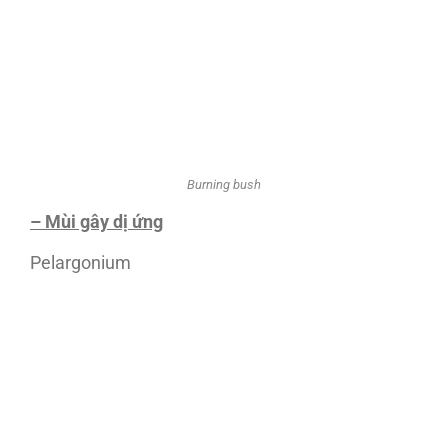
Burning bush
– Mùi gây dị ứng
Pelargonium