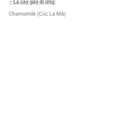
– Lá cây gây dị ứng:
Chamomile (Cúc La Mã)