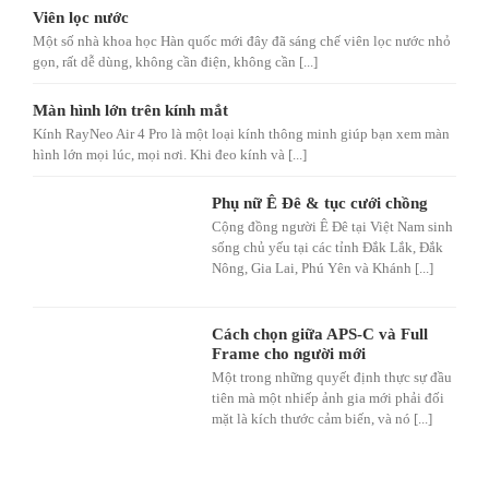
Viên lọc nước
Một số nhà khoa học Hàn quốc mới đây đã sáng chế viên lọc nước nhỏ
gọn, rất dễ dùng, không cần điện, không cần [...]
Màn hình lớn trên kính mắt
Kính RayNeo Air 4 Pro là một loại kính thông minh giúp bạn xem màn
hình lớn mọi lúc, mọi nơi. Khi đeo kính và [...]
Phụ nữ Ê Đê & tục cưới chồng
Cộng đồng người Ê Đê tại Việt Nam sinh
sống chủ yếu tại các tỉnh Đắk Lắk, Đắk
Nông, Gia Lai, Phú Yên và Khánh [...]
Cách chọn giữa APS-C và Full
Frame cho người mới
Một trong những quyết định thực sự đầu
tiên mà một nhiếp ảnh gia mới phải đối
mặt là kích thước cảm biến, và nó [...]