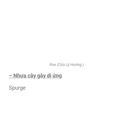
Rue (Cửu Lý Hương )
– Nhựa cây gây dị ứng
Spurge