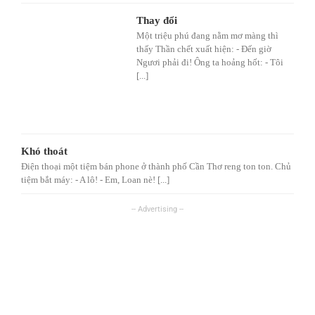
Thay đổi
Một triệu phú đang nằm mơ màng thì
thấy Thần chết xuất hiện: - Đến giờ
Ngươi phải đi! Ông ta hoảng hốt: - Tôi
[...]
Khó thoát
Điện thoại một tiệm bán phone ở thành phố Cần Thơ reng ton ton. Chủ
tiệm bắt máy: - A lô! - Em, Loan nè! [...]