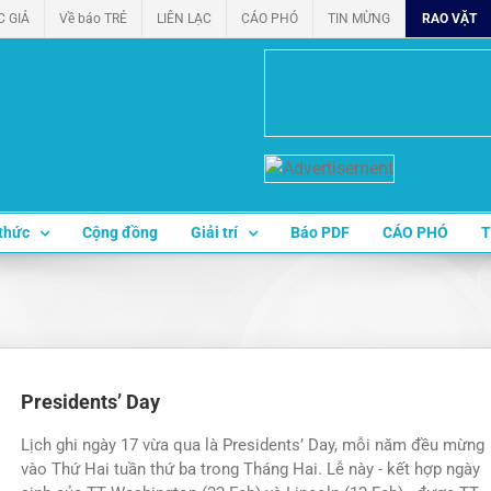
C GIẢ
Về báo TRẺ
LIÊN LẠC
CÁO PHÓ
TIN MỪNG
RAO VẶT
thức
Cộng đồng
Giải trí
Báo PDF
CÁO PHÓ
T
Presidents’ Day
Lịch ghi ngày 17 vừa qua là Presidents’ Day, mỗi năm đều mừng
vào Thứ Hai tuần thứ ba trong Tháng Hai. Lễ này - kết hợp ngày