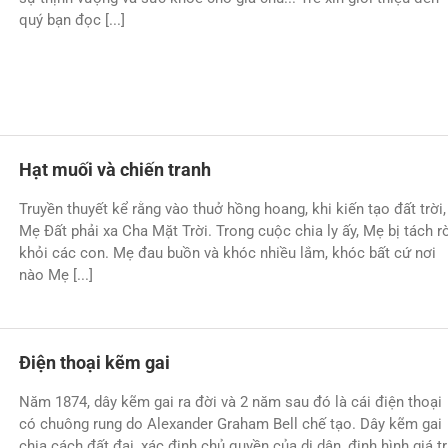
quý bạn đọc [...]
Hạt muối và chiến tranh
Truyền thuyết kể rằng vào thuở hồng hoang, khi kiến tạo đất trời,
Mẹ Đất phải xa Cha Mặt Trời. Trong cuộc chia ly ấy, Mẹ bị tách r
khỏi các con. Mẹ đau buồn và khóc nhiều lắm, khóc bất cứ nơi
nào Mẹ [...]
Điện thoại kẽm gai
Năm 1874, dây kẽm gai ra đời và 2 năm sau đó là cái điện thoại
có chuông rung do Alexander Graham Bell chế tạo. Dây kẽm gai
chia cách đất đai, xác định chủ quyền của di dân, định hình giá tr