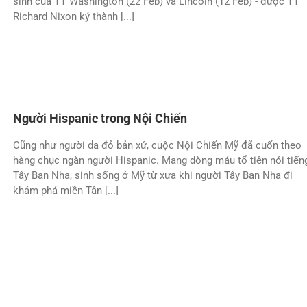
sinh của TT Washington (22 Feb) và Lincoln (12 Feb) - được TT
Richard Nixon ký thành [...]
Người Hispanic trong Nội Chiến
Cũng như người da đỏ bản xứ, cuộc Nội Chiến Mỹ đã cuốn theo
hàng chục ngàn người Hispanic. Mang dòng máu tổ tiên nói tiến
Tây Ban Nha, sinh sống ở Mỹ từ xưa khi người Tây Ban Nha đi
khám phá miền Tân [...]