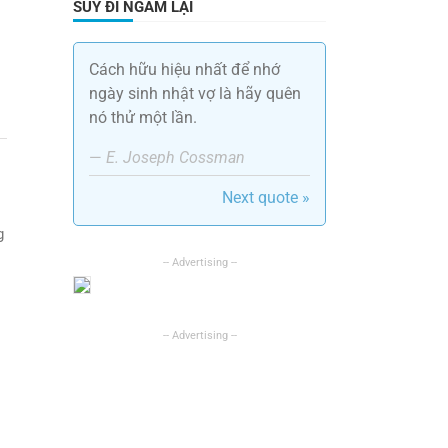
SUY ĐI NGẪM LẠI
Cách hữu hiệu nhất để nhớ
ngày sinh nhật vợ là hãy quên
nó thử một lần.
—
E. Joseph Cossman
Next quote »
g