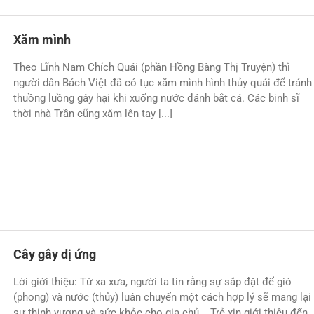
Xăm mình
Theo Lĩnh Nam Chích Quái (phần Hồng Bàng Thị Truyện) thì
người dân Bách Việt đã có tục xăm mình hình thủy quái để tránh
thuồng luồng gây hại khi xuống nước đánh bắt cá. Các binh sĩ
thời nhà Trần cũng xăm lên tay [...]
Cây gây dị ứng
Lời giới thiệu: Từ xa xưa, người ta tin rằng sự sắp đặt để gió
(phong) và nước (thủy) luân chuyển một cách hợp lý sẽ mang lại
sự thịnh vượng và sức khỏe cho gia chủ... Trẻ xin giới thiệu đến