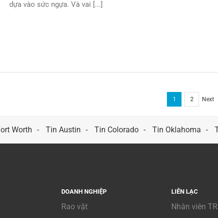
dựa vào sức ngựa. Và vai [...]
1
2
Next
Fort Worth
Tin Austin
Tin Colorado
Tin Oklahoma
DOANH NGHIỆP
LIÊN LẠC
Rao vặt
Nhân viên TR