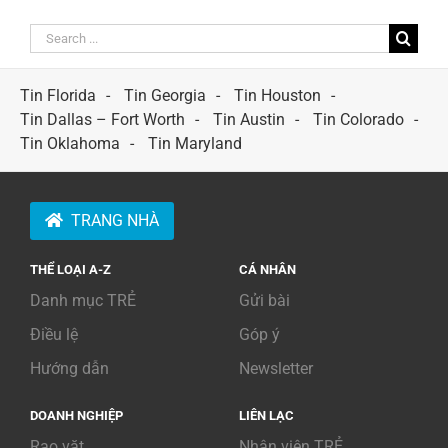
Search
for:
Tin Florida
Tin Georgia
Tin Houston
Tin Dallas – Fort Worth
Tin Austin
Tin Colorado
Tin Oklahoma
Tin Maryland
TRANG NHÀ
THỂ LOẠI A-Z
CÁ NHÂN
Danh mục TRẺ
Gửi bài
Điều lệ
Góp ý
Hướng dẫn
Newsletter
DOANH NGHIỆP
LIÊN LẠC
Rao vặt
Nhân viên TRẺ