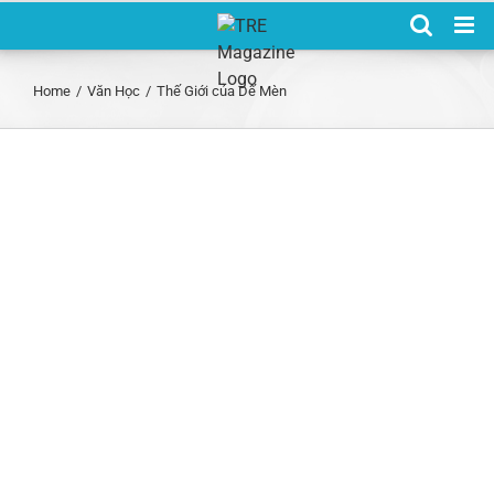
Skip
to
content
Home
/
Văn Học
/
Thế Giới của Dế Mèn