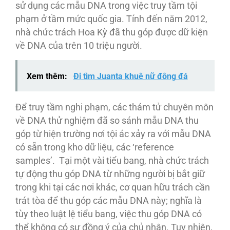
sử dụng các mẫu DNA trong việc truy tầm tội
phạm ở tầm mức quốc gia. Tính đến năm 2012,
nhà chức trách Hoa Kỳ đã thu góp được dữ kiện
về DNA của trên 10 triệu người.
Xem thêm:
Đi tìm Juanta khuê nữ đông đá
Để truy tầm nghi phạm, các thám tử chuyên môn
về DNA thử nghiệm đã so sánh mẫu DNA thu
góp từ hiện trường nơi tội ác xảy ra với mẫu DNA
có sẵn trong kho dữ liệu, các ‘reference
samples’. Tại một vài tiểu bang, nhà chức trách
tự động thu góp DNA từ những người bị bắt giữ
trong khi tại các nơi khác, cơ quan hữu trách cần
trát tòa để thu góp các mẫu DNA này; nghĩa là
tùy theo luật lệ tiểu bang, việc thu góp DNA có
thể không có sự đồng ý của chủ nhân. Tuy nhiên,