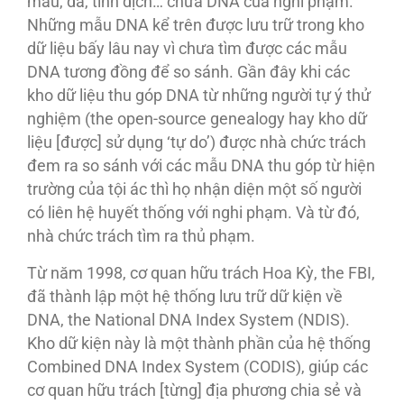
máu, da, tinh dịch… chứa DNA của nghi phạm.
Những mẫu DNA kể trên được lưu trữ trong kho
dữ liệu bấy lâu nay vì chưa tìm được các mẫu
DNA tương đồng để so sánh. Gần đây khi các
kho dữ liệu thu góp DNA từ những người tự ý thử
nghiệm (the open-source genealogy hay kho dữ
liệu [được] sử dụng ‘tự do’) được nhà chức trách
đem ra so sánh với các mẫu DNA thu góp từ hiện
trường của tội ác thì họ nhận diện một số người
có liên hệ huyết thống với nghi phạm. Và từ đó,
nhà chức trách tìm ra thủ phạm.
Từ năm 1998, cơ quan hữu trách Hoa Kỳ, the FBI,
đã thành lập một hệ thống lưu trữ dữ kiện về
DNA, the National DNA Index System (NDIS).
Kho dữ kiện này là một thành phần của hệ thống
Combined DNA Index System (CODIS), giúp các
cơ quan hữu trách [từng] địa phương chia sẻ và