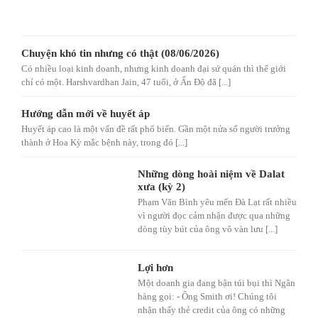
Chuyện khó tin nhưng có thật (08/06/2026)
Có nhiều loại kinh doanh, nhưng kinh doanh đại sứ quán thì thế giới
chỉ có một. Harshvardhan Jain, 47 tuổi, ở Ấn Độ đã [...]
Hướng dẫn mới về huyết áp
Huyết áp cao là một vấn đề rất phổ biến. Gần một nửa số người trưởng
thành ở Hoa Kỳ mắc bệnh này, trong đó [...]
Những dòng hoài niệm về Dalat
xưa (kỳ 2)
Phạm Văn Bình yêu mến Đà Lạt rất nhiều
vì người đọc cảm nhận được qua những
dòng tùy bút của ông vô vàn lưu [...]
Lợi hơn
Một doanh gia đang bận túi bụi thì Ngân
hàng gọi: - Ông Smith ơi! Chúng tôi
nhận thấy thẻ credit của ông có những