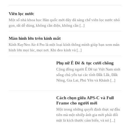
Viên lọc nước
Một số nhà khoa học Hàn quốc mới đây đã sáng chế viên lọc nước nhỏ
gọn, rất dễ dùng, không cần điện, không cần [...]
Màn hình lớn trên kính mắt
Kính RayNeo Air 4 Pro là một loại kính thông minh giúp bạn xem màn
hình lớn mọi lúc, mọi nơi. Khi đeo kính và [...]
Phụ nữ Ê Đê & tục cưới chồng
Cộng đồng người Ê Đê tại Việt Nam sinh
sống chủ yếu tại các tỉnh Đắk Lắk, Đắk
Nông, Gia Lai, Phú Yên và Khánh [...]
Cách chọn giữa APS-C và Full
Frame cho người mới
Một trong những quyết định thực sự đầu
tiên mà một nhiếp ảnh gia mới phải đối
mặt là kích thước cảm biến, và nó [...]