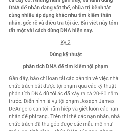
cả cây cỏ. Những năm gần đây, bá tánh dùng
DNA để nhận dạng vật thể, chữa trị bệnh tật
cùng nhiều áp dụng khác như tìm kiếm thân
nhân, gốc rễ và điều tra tội ác. Bài viết này tóm
tắt một vài cách dùng DNA hiện nay.
Kỳ 2
Dùng kỹ thuật
phân tích DNA
để tìm kiếm tội phạm
Gần đây, báo chí loan tải các bản tin về việc nhà
chức trách bắt được tội phạm qua các kỹ thuật
phân tích DNA dù tội ác đã xảy ra cả 20-30 năm
trước. Điển hình là vụ tội phạm Joseph James
DeAngelo can tội hãm hiếp và giết luôn các nạn
nhân để phi tang. Trên thi thể các nạn nhân, nhà
chức trách đã thu góp được các mẫu mô như