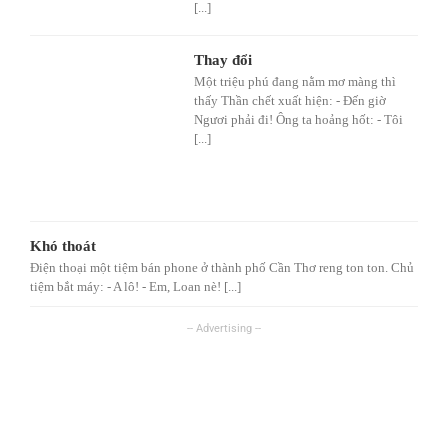
[...]
Thay đổi
Một triệu phú đang nằm mơ màng thì
thấy Thần chết xuất hiện: - Đến giờ
Ngươi phải đi! Ông ta hoảng hốt: - Tôi
[...]
Khó thoát
Điện thoại một tiệm bán phone ở thành phố Cần Thơ reng ton ton. Chủ
tiệm bắt máy: - A lô! - Em, Loan nè! [...]