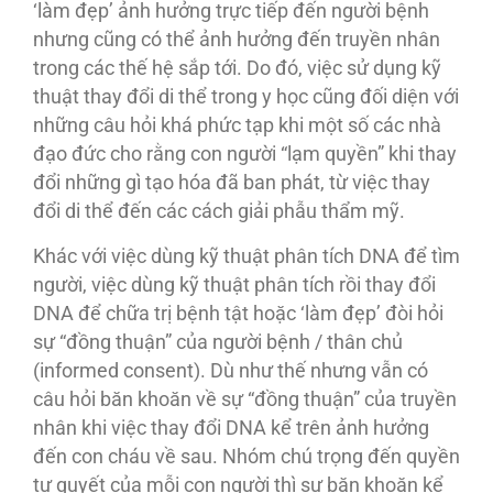
‘làm đẹp’ ảnh hưởng trực tiếp đến người bệnh
nhưng cũng có thể ảnh hưởng đến truyền nhân
trong các thế hệ sắp tới. Do đó, việc sử dụng kỹ
thuật thay đổi di thể trong y học cũng đối diện với
những câu hỏi khá phức tạp khi một số các nhà
đạo đức cho rằng con người “lạm quyền” khi thay
đổi những gì tạo hóa đã ban phát, từ việc thay
đổi di thể đến các cách giải phẫu thẩm mỹ.
Khác với việc dùng kỹ thuật phân tích DNA để tìm
người, việc dùng kỹ thuật phân tích rồi thay đổi
DNA để chữa trị bệnh tật hoặc ‘làm đẹp’ đòi hỏi
sự “đồng thuận” của người bệnh / thân chủ
(informed consent). Dù như thế nhưng vẫn có
câu hỏi băn khoăn về sự “đồng thuận” của truyền
nhân khi việc thay đổi DNA kể trên ảnh hưởng
đến con cháu về sau. Nhóm chú trọng đến quyền
tự quyết của mỗi con người thì sự băn khoăn kể