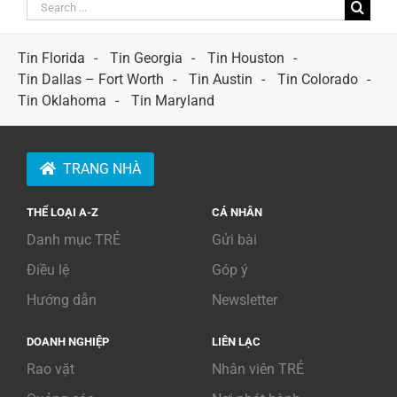
Search
for:
Tin Florida
Tin Georgia
Tin Houston
Tin Dallas – Fort Worth
Tin Austin
Tin Colorado
Tin Oklahoma
Tin Maryland
TRANG NHÀ
THỂ LOẠI A-Z
CÁ NHÂN
Danh mục TRẺ
Gửi bài
Điều lệ
Góp ý
Hướng dẫn
Newsletter
DOANH NGHIỆP
LIÊN LẠC
Rao vặt
Nhân viên TRẺ