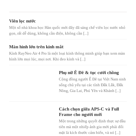
Viên lọc nước
Một số nhà khoa học Hàn quốc mới đây đã sáng chế viên lọc nước nhỏ
gọn, rất dễ dùng, không cần điện, không cần [...]
Màn hình lớn trên kính mắt
Kính RayNeo Air 4 Pro là một loại kính thông minh giúp bạn xem màn
hình lớn mọi lúc, mọi nơi. Khi đeo kính và [...]
Phụ nữ Ê Đê & tục cưới chồng
Cộng đồng người Ê Đê tại Việt Nam sinh
sống chủ yếu tại các tỉnh Đắk Lắk, Đắk
Nông, Gia Lai, Phú Yên và Khánh [...]
Cách chọn giữa APS-C và Full
Frame cho người mới
Một trong những quyết định thực sự đầu
tiên mà một nhiếp ảnh gia mới phải đối
mặt là kích thước cảm biến, và nó [...]