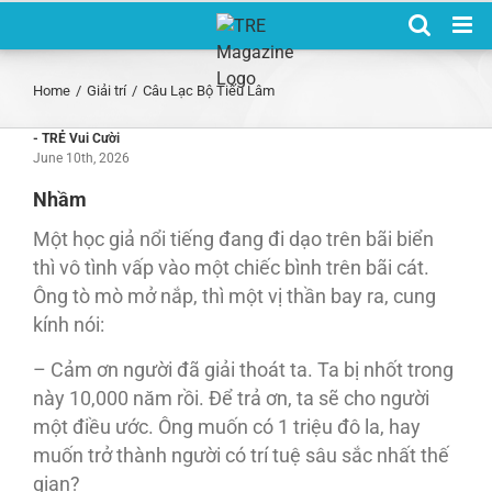
Skip
to
content
Home
/
Giải trí
/
Câu Lạc Bộ Tiếu Lâm
- TRẺ Vui Cười
June 10th, 2026
Nhầm
Một học giả nổi tiếng đang đi dạo trên bãi biển
thì vô tình vấp vào một chiếc bình trên bãi cát.
Ông tò mò mở nắp, thì một vị thần bay ra, cung
kính nói:
– Cảm ơn người đã giải thoát ta. Ta bị nhốt trong
này 10,000 năm rồi. Để trả ơn, ta sẽ cho người
một điều ước. Ông muốn có 1 triệu đô la, hay
muốn trở thành người có trí tuệ sâu sắc nhất thế
gian?