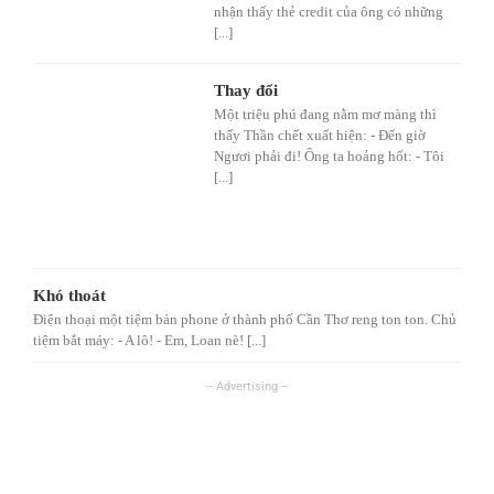
nhận thấy thẻ credit của ông có những
[...]
Thay đổi
Một triệu phú đang nằm mơ màng thì
thấy Thần chết xuất hiện: - Đến giờ
Ngươi phải đi! Ông ta hoảng hốt: - Tôi
[...]
Khó thoát
Điện thoại một tiệm bán phone ở thành phố Cần Thơ reng ton ton. Chủ
tiệm bắt máy: - A lô! - Em, Loan nè! [...]