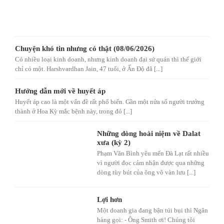
Chuyện khó tin nhưng có thật (08/06/2026)
Có nhiều loại kinh doanh, nhưng kinh doanh đại sứ quán thì thế giới
chỉ có một. Harshvardhan Jain, 47 tuổi, ở Ấn Độ đã [...]
Hướng dẫn mới về huyết áp
Huyết áp cao là một vấn đề rất phổ biến. Gần một nửa số người trưởng
thành ở Hoa Kỳ mắc bệnh này, trong đó [...]
Những dòng hoài niệm về Dalat
xưa (kỳ 2)
Phạm Văn Bình yêu mến Đà Lạt rất nhiều
vì người đọc cảm nhận được qua những
dòng tùy bút của ông vô vàn lưu [...]
Lợi hơn
Một doanh gia đang bận túi bụi thì Ngân
hàng gọi: - Ông Smith ơi! Chúng tôi