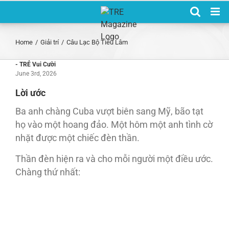
Skip
to
content
Home
/
Giải trí
/
Câu Lạc Bộ Tiếu Lâm
- TRẺ Vui Cười
June 3rd, 2026
Lời ước
Ba anh chàng Cuba vượt biên sang Mỹ, bão tạt
họ vào một hoang đảo. Một hôm một anh tình cờ
nhặt được một chiếc đèn thần.
Thần đèn hiện ra và cho mỗi người một điều ước.
Chàng thứ nhất: