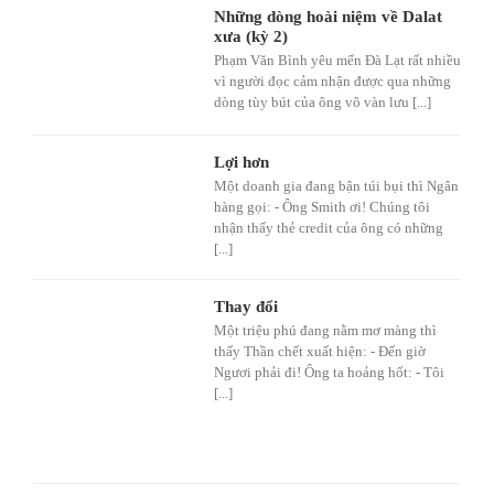
Những dòng hoài niệm về Dalat
xưa (kỳ 2)
Phạm Văn Bình yêu mến Đà Lạt rất nhiều
vì người đọc cảm nhận được qua những
dòng tùy bút của ông vô vàn lưu [...]
Lợi hơn
Một doanh gia đang bận túi bụi thì Ngân
hàng gọi: - Ông Smith ơi! Chúng tôi
nhận thấy thẻ credit của ông có những
[...]
Thay đổi
Một triệu phú đang nằm mơ màng thì
thấy Thần chết xuất hiện: - Đến giờ
Ngươi phải đi! Ông ta hoảng hốt: - Tôi
[...]