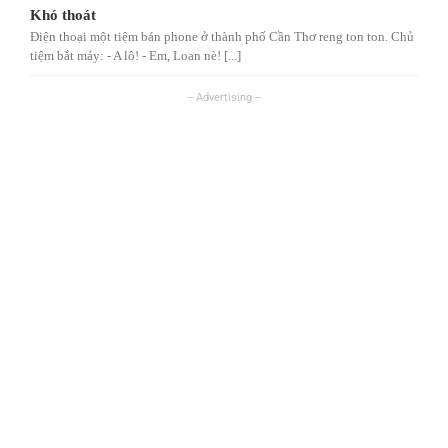
Khó thoát
Điện thoại một tiệm bán phone ở thành phố Cần Thơ reng ton ton. Chủ
tiệm bắt máy: - A lô! - Em, Loan nè! [...]