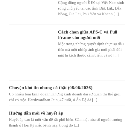
Cộng đồng người Ê Đê tại Việt Nam sinh
sống chủ yếu tại các tỉnh Đắk Lắk, Đắk
Nông, Gia Lai, Phú Yên và Khánh [...]
Cách chọn giữa APS-C và Full
Frame cho người mới
Một trong những quyết định thực sự đầu
tiên mà một nhiếp ảnh gia mới phải đối
mặt là kích thước cảm biến, và nó [...]
Chuyện khó tin nhưng có thật (08/06/2026)
Có nhiều loại kinh doanh, nhưng kinh doanh đại sứ quán thì thế giới
chỉ có một. Harshvardhan Jain, 47 tuổi, ở Ấn Độ đã [...]
Hướng dẫn mới về huyết áp
Huyết áp cao là một vấn đề rất phổ biến. Gần một nửa số người trưởng
thành ở Hoa Kỳ mắc bệnh này, trong đó [...]