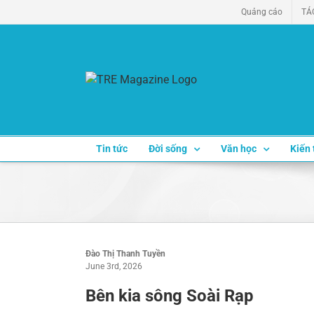
Skip
Quảng cáo
TÁ
to
content
Tin tức
Đời sống
Văn học
Kiến 
Đào Thị Thanh Tuyền
June 3rd, 2026
Bên kia sông Soài Rạp