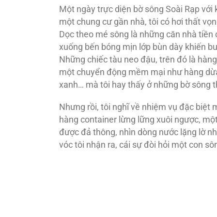
Một ngày trực diện bờ sông Soài Rạp với 
một chung cư gần nhà, tôi có hơi thất vọn
Dọc theo mé sông là những căn nhà tiền c
xuống bến bóng mịn lớp bùn dày khiến b
Những chiếc tàu neo đậu, trên đó là hàn
một chuyển động mềm mại như hàng dừa, c
xanh… mà tôi hay thấy ở những bờ sông t
Nhưng rồi, tôi nghĩ về nhiệm vụ đặc biệt
hàng container lừng lững xuôi ngược, mộ
được đả thông, nhìn dòng nước lặng lờ n
vóc tôi nhận ra, cái sự đòi hỏi một con sô