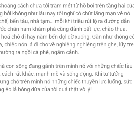
khoảng cách chưa tới trăm mét từ hồ bơi trên tầng hai củ
g bởi không như lâu nay tôi nghĩ có chút lãng mạn về nó.
hế, bến tàu, nhà tạm… mỗi khi triều rút lộ ra đường dẫn
ước chân ham khám phá cũng đành bất lực, chào thua.
g hoá chờ đi hay nằm bến đợi dỡ xuống. Gần như không c
hiếc nón lá đi chợ về nghiêng nghiêng trên ghe, lũy tre
hường ra ngồi cà phê, ngắm cảnh.
 mà con sông đang gánh trên mình nó với những chiếc tàu
t cách rất khác: mạnh mẽ và sống động. Khi tư tưởng
hưng chở trên mình nó những chiếc thuyền lực lưỡng, sức
ng ẻo lả bóng dừa của tôi quả thật vô lý!