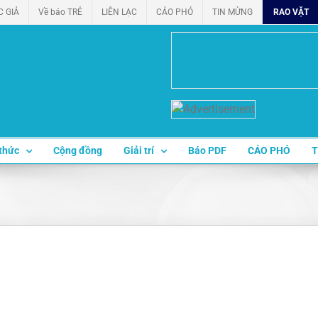
C GIẢ
Về báo TRẺ
LIÊN LẠC
CÁO PHÓ
TIN MỪNG
RAO VẶT
thức
Cộng đồng
Giải trí
Báo PDF
CÁO PHÓ
T