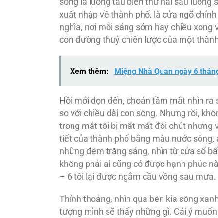
sông là luồng tàu biển thứ hai sau luồng
xuất nhập về thành phố, là cửa ngõ chính
nghĩa, nơi mỗi sáng sớm hay chiều xong vi
con đường thuỷ chiến lược của một thành
Xem thêm:
Miệng Nhà Quan ngày 6 thán
Hồi mới dọn đến, choán tầm mắt nhìn ra s
so với chiều dài con sông. Nhưng rồi, kh
trong mắt tôi bị mất mát đôi chút nhưng v
tiết của thành phố bằng màu nước sông,
những đêm trăng sáng, nhìn từ cửa số bất
không phải ai cũng có được hạnh phúc này
– 6 tôi lại được ngắm cầu vồng sau mưa. 
Thỉnh thoảng, nhìn qua bên kia sông xanh
tượng mình sẽ thấy những gì. Cái ý muốn