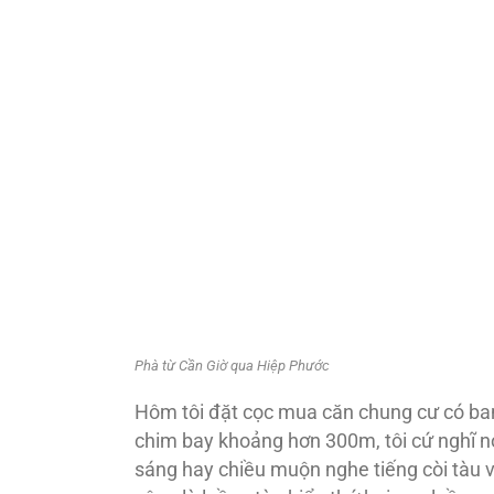
Phà từ Cần Giờ qua Hiệp Phước
Hôm tôi đặt cọc mua căn chung cư có ban
chim bay khoảng hơn 300m, tôi cứ nghĩ nó
sáng hay chiều muộn nghe tiếng còi tàu và