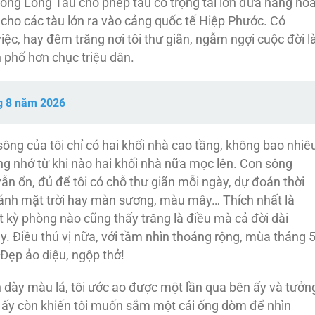
 sông Lòng Tàu cho phép tàu có trọng tải lớn đưa hàng ho
 cho các tàu lớn ra vào cảng quốc tế Hiệp Phước. Có
ệc, hay đêm trăng nơi tôi thư giãn, ngẫm ngợi cuộc đời l
 phố hơn chục triệu dân.
g 8 năm 2026
ông của tôi chỉ có hai khối nhà cao tầng, không bao nhiê
ông nhớ từ khi nào hai khối nhà nữa mọc lên. Con sông
ẫn ổn, đủ để tôi có chỗ thư giãn mỗi ngày, dự đoán thời
 ánh mặt trời hay màn sương, màu mây… Thích nhất là
 kỳ phòng nào cũng thấy trăng là điều mà cả đời dài
. Điều thú vị nữa, với tầm nhìn thoáng rộng, mùa tháng 
Đẹp ảo diệu, ngộp thở!
 dày màu lá, tôi ước ao được một lần qua bên ấy và tưởn
 ấy còn khiến tôi muốn sắm một cái ống dòm để nhìn