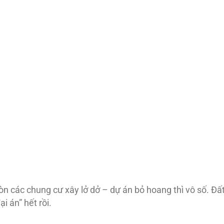
òn các chung cư xây lở dở – dự án bỏ hoang thì vô số. Đấ
i án” hết rồi.