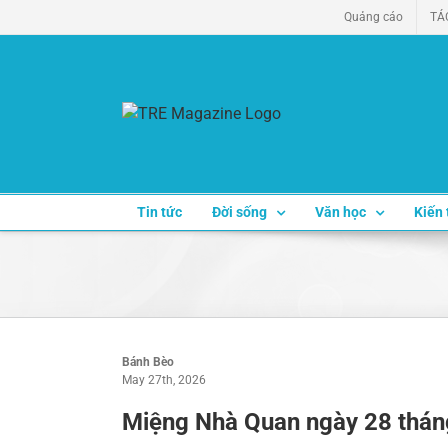
Skip
Quảng cáo
TÁ
to
content
Tin tức
Đời sống
Văn học
Kiến 
Bánh Bèo
May 27th, 2026
Miệng Nhà Quan ngày 28 thá