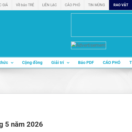
C GIẢ
Về báo TRẺ
LIÊN LẠC
CÁO PHÓ
TIN MỪNG
RAO VẶT
thức
Cộng đồng
Giải trí
Báo PDF
CÁO PHÓ
T
ng 5 năm 2026