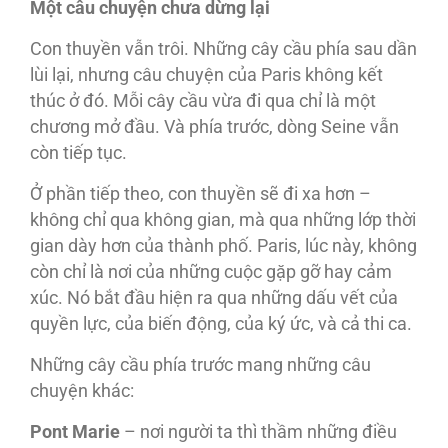
Một câu chuyện chưa dừng lại
Con thuyền vẫn trôi. Những cây cầu phía sau dần
lùi lại, nhưng câu chuyện của Paris không kết
thúc ở đó. Mỗi cây cầu vừa đi qua chỉ là một
chương mở đầu. Và phía trước, dòng Seine vẫn
còn tiếp tục.
Ở phần tiếp theo, con thuyền sẽ đi xa hơn –
không chỉ qua không gian, mà qua những lớp thời
gian dày hơn của thành phố. Paris, lúc này, không
còn chỉ là nơi của những cuộc gặp gỡ hay cảm
xúc. Nó bắt đầu hiện ra qua những dấu vết của
quyền lực, của biến động, của ký ức, và cả thi ca.
Những cây cầu phía trước mang những câu
chuyện khác:
Pont Marie
– nơi người ta thì thầm những điều