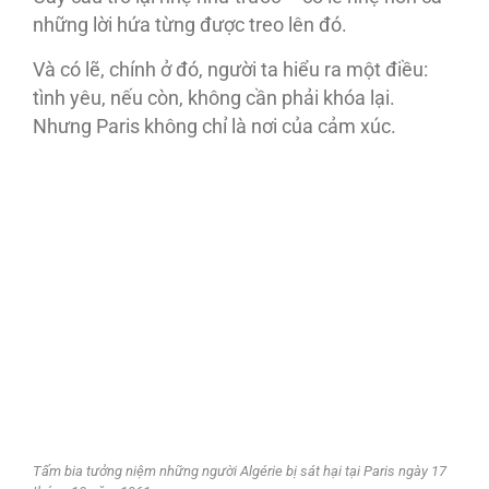
những lời hứa từng được treo lên đó.
Và có lẽ, chính ở đó, người ta hiểu ra một điều:
tình yêu, nếu còn, không cần phải khóa lại.
Nhưng Paris không chỉ là nơi của cảm xúc.
Tấm bia tưởng niệm những người Algérie bị sát hại tại Paris ngày 17