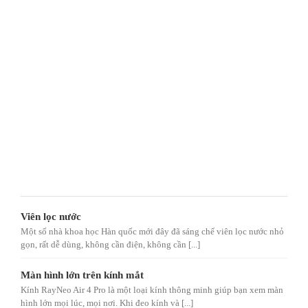
Viên lọc nước
Một số nhà khoa học Hàn quốc mới đây đã sáng chế viên lọc nước nhỏ
gọn, rất dễ dùng, không cần điện, không cần [...]
Màn hình lớn trên kính mắt
Kính RayNeo Air 4 Pro là một loại kính thông minh giúp bạn xem màn
hình lớn mọi lúc, mọi nơi. Khi đeo kính và [...]