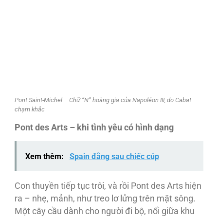
Pont Saint-Michel – Chữ “N” hoàng gia của Napoléon III, do Cabat
chạm khắc
Pont des Arts – khi tình yêu có hình dạng
Xem thêm:
Spain đằng sau chiếc cúp
Con thuyền tiếp tục trôi, và rồi Pont des Arts hiện
ra – nhẹ, mảnh, như treo lơ lửng trên mặt sông.
Một cây cầu dành cho người đi bộ, nối giữa khu