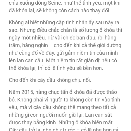
chìa xuống dòng Seine, như thể tình yêu, một khi
đã khóa lại, sẽ không còn cách nào thay đổi.
Không ai biết những cặp tình nhân ấy sau này ra
sao. Nhưng điều chắc chắn là số lượng ổ khóa thì
ngày một nhiều. Từ vài chiếc ban đầu, rồi hàng
trăm, hàng nghìn – cho đến khi cả thế giới dường
như cùng đổ về đây, gửi gắm niềm tin của mình
lên lan can cầu. Một niềm tin rất giản dị: nếu có
thể khóa lại, thì có lẽ tình yêu sẽ bền hơn.
Cho đến khi cây cầu không chịu nổi.
Năm 2015, hàng chục tấn ổ khóa đã được tháo
bỏ. Không phải vì người ta không còn tin vào tình
yêu, mà vì cây cầu không thể mang theo tất cả
những gì con người muốn giữ lại. Lan can sắt
được thay bằng kính. Những ổ khóa biến mất.
Cây cầu trở lại nhẹ như trước – có lẽ nhẹ hơn cả