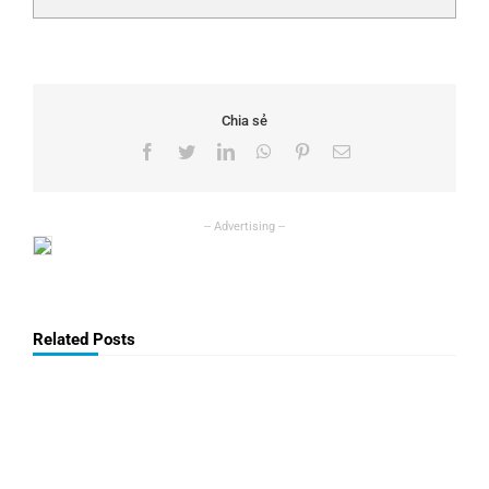
Chia sẻ
Facebook
Twitter
LinkedIn
WhatsApp
Pinterest
Email
Related Posts