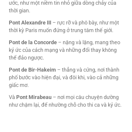
ước, như một niềm tin nhỏ giữa dòng chảy của
thời gian.
Pont Alexandre III
– rực rỡ và phô bày, như một
thời kỳ Paris muốn đứng ở trung tâm thế giới.
Pont de la Concorde
– nặng và lặng, mang theo
ký ức của cách mạng và những đổi thay không
thể đảo ngược.
Pont de Bir-Hakeim
– thẳng và cứng, nơi thành
phố bước vào hiện đại, và đôi khi, vào cả những
giấc mơ.
Và
Pont Mirabeau
– nơi mọi câu chuyện dường
như chậm lại, để nhường chỗ cho thi ca và ký ức.