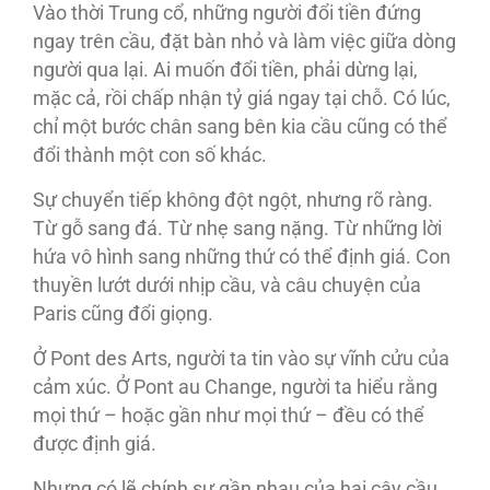
Vào thời Trung cổ, những người đổi tiền đứng
ngay trên cầu, đặt bàn nhỏ và làm việc giữa dòng
người qua lại. Ai muốn đổi tiền, phải dừng lại,
mặc cả, rồi chấp nhận tỷ giá ngay tại chỗ. Có lúc,
chỉ một bước chân sang bên kia cầu cũng có thể
đổi thành một con số khác.
Sự chuyển tiếp không đột ngột, nhưng rõ ràng.
Từ gỗ sang đá. Từ nhẹ sang nặng. Từ những lời
hứa vô hình sang những thứ có thể định giá. Con
thuyền lướt dưới nhịp cầu, và câu chuyện của
Paris cũng đổi giọng.
Ở Pont des Arts, người ta tin vào sự vĩnh cửu của
cảm xúc. Ở Pont au Change, người ta hiểu rằng
mọi thứ – hoặc gần như mọi thứ – đều có thể
được định giá.
Nhưng có lẽ chính sự gần nhau của hai cây cầu