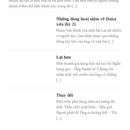
Huyết áp cao là một vấn đề rất phổ biến. Gần một nửa số người trưởng
thành ở Hoa Kỳ mắc bệnh này, trong đó [...]
Những dòng hoài niệm về Dalat
xưa (kỳ 2)
Phạm Văn Bình yêu mến Đà Lạt rất nhiều
vì người đọc cảm nhận được qua những
dòng tùy bút của ông vô vàn lưu [...]
Lợi hơn
Một doanh gia đang bận túi bụi thì Ngân
hàng gọi: - Ông Smith ơi! Chúng tôi
nhận thấy thẻ credit của ông có những
[...]
Thay đổi
Một triệu phú đang nằm mơ màng thì
thấy Thần chết xuất hiện: - Đến giờ
Ngươi phải đi! Ông ta hoảng hốt: - Tôi
[...]