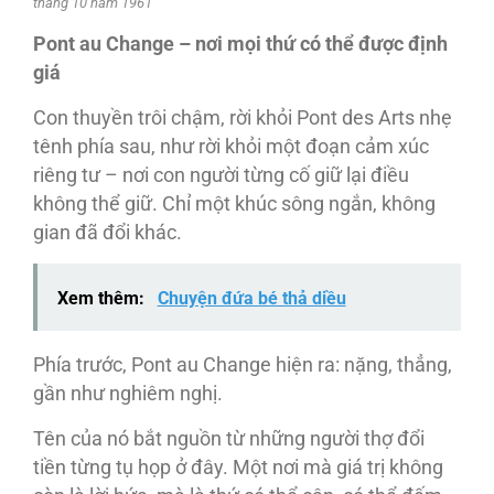
tháng 10 năm 1961
Pont au Change – nơi mọi thứ có thể được định
giá
Con thuyền trôi chậm, rời khỏi Pont des Arts nhẹ
tênh phía sau, như rời khỏi một đoạn cảm xúc
riêng tư – nơi con người từng cố giữ lại điều
không thể giữ. Chỉ một khúc sông ngắn, không
gian đã đổi khác.
Xem thêm:
Chuyện đứa bé thả diều
Phía trước, Pont au Change hiện ra: nặng, thẳng,
gần như nghiêm nghị.
Tên của nó bắt nguồn từ những người thợ đổi
tiền từng tụ họp ở đây. Một nơi mà giá trị không