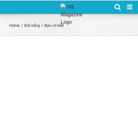
Skip
to
content
Home
/
Đời sống
/
Bạn có biết