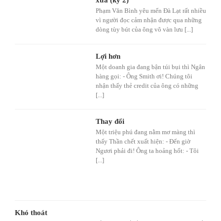
Phạm Văn Bình yêu mến Đà Lạt rất nhiều
vì người đọc cảm nhận được qua những
dòng tùy bút của ông vô vàn lưu [...]
Lợi hơn
Một doanh gia đang bận túi bụi thì Ngân
hàng gọi: - Ông Smith ơi! Chúng tôi
nhận thấy thẻ credit của ông có những
[...]
Thay đổi
Một triệu phú đang nằm mơ màng thì
thấy Thần chết xuất hiện: - Đến giờ
Ngươi phải đi! Ông ta hoảng hốt: - Tôi
[...]
Khó thoát