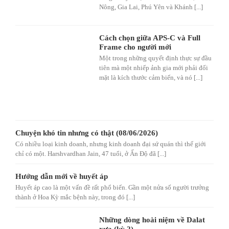
Nông, Gia Lai, Phú Yên và Khánh [...]
Cách chọn giữa APS-C và Full
Frame cho người mới
Một trong những quyết định thực sự đầu
tiên mà một nhiếp ảnh gia mới phải đối
mặt là kích thước cảm biến, và nó [...]
Chuyện khó tin nhưng có thật (08/06/2026)
Có nhiều loại kinh doanh, nhưng kinh doanh đại sứ quán thì thế giới
chỉ có một. Harshvardhan Jain, 47 tuổi, ở Ấn Độ đã [...]
Hướng dẫn mới về huyết áp
Huyết áp cao là một vấn đề rất phổ biến. Gần một nửa số người trưởng
thành ở Hoa Kỳ mắc bệnh này, trong đó [...]
Những dòng hoài niệm về Dalat
xưa (kỳ 2)