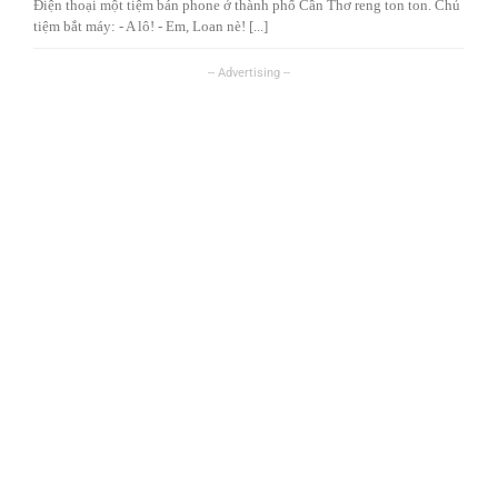
Điện thoại một tiệm bán phone ở thành phố Cần Thơ reng ton ton. Chủ
tiệm bắt máy: - A lô! - Em, Loan nè! [...]