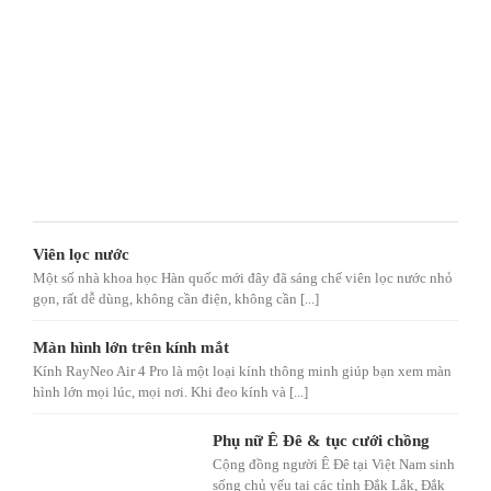
Viên lọc nước
Một số nhà khoa học Hàn quốc mới đây đã sáng chế viên lọc nước nhỏ
gọn, rất dễ dùng, không cần điện, không cần [...]
Màn hình lớn trên kính mắt
Kính RayNeo Air 4 Pro là một loại kính thông minh giúp bạn xem màn
hình lớn mọi lúc, mọi nơi. Khi đeo kính và [...]
Phụ nữ Ê Đê & tục cưới chồng
Cộng đồng người Ê Đê tại Việt Nam sinh
sống chủ yếu tại các tỉnh Đắk Lắk, Đắk