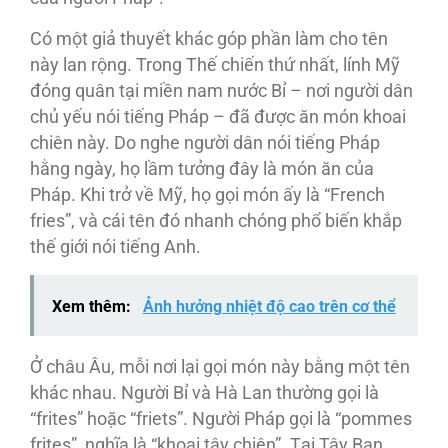
Có một giả thuyết khác góp phần làm cho tên
này lan rộng. Trong Thế chiến thứ nhất, lính Mỹ
đóng quân tại miền nam nước Bỉ – nơi người dân
chủ yếu nói tiếng Pháp – đã được ăn món khoai
chiên này. Do nghe người dân nói tiếng Pháp
hằng ngày, họ lầm tưởng đây là món ăn của
Pháp. Khi trở về Mỹ, họ gọi món ấy là “French
fries”, và cái tên đó nhanh chóng phổ biến khắp
thế giới nói tiếng Anh.
Xem thêm:
Ảnh hưởng nhiệt độ cao trên cơ thể
Ở châu Âu, mỗi nơi lại gọi món này bằng một tên
khác nhau. Người Bỉ và Hà Lan thường gọi là
“frites” hoặc “friets”. Người Pháp gọi là “pommes
frites”, nghĩa là “khoai tây chiên”. Tại Tây Ban