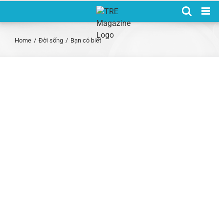
Skip
to
content
Home
/
Đời sống
/
Bạn có biết