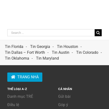
Search
for:
Tin Florida
Tin Georgia
Tin Houston
Tin Dallas – Fort Worth
Tin Austin
Tin Colorado
Tin Oklahoma
Tin Maryland
TRANG NHÀ
THỂ LOẠI A-Z
CÁ NHÂN
Danh mục TRẺ
Gửi bài
Điều lệ
Góp ý