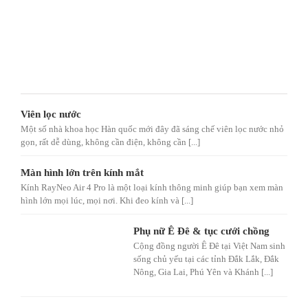
Viên lọc nước
Một số nhà khoa học Hàn quốc mới đây đã sáng chế viên lọc nước nhỏ
gọn, rất dễ dùng, không cần điện, không cần [...]
Màn hình lớn trên kính mắt
Kính RayNeo Air 4 Pro là một loại kính thông minh giúp bạn xem màn
hình lớn mọi lúc, mọi nơi. Khi đeo kính và [...]
Phụ nữ Ê Đê & tục cưới chồng
Cộng đồng người Ê Đê tại Việt Nam sinh
sống chủ yếu tại các tỉnh Đắk Lắk, Đắk
Nông, Gia Lai, Phú Yên và Khánh [...]