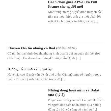
Cách chọn giữa APS-C và Full
Frame cho người mới
Một trong những quyết định thực sự đầu
tiên mà một nhiếp ảnh gia mới phải đối
mặt là kích thước cảm biến, và nó [...]
Chuyện khó tin nhưng có thật (08/06/2026)
Có nhiều loại kinh doanh, nhưng kinh doanh đại sứ quán thì thế giới
chỉ có một. Harshvardhan Jain, 47 tuổi, ở Ấn Độ đã [...]
Hướng dẫn mới về huyết áp
Huyết áp cao là một vấn đề rất phổ biến. Gần một nửa số người trưởng
thành ở Hoa Kỳ mắc bệnh này, trong đó [...]
Những dòng hoài niệm về Dalat
xưa (kỳ 2)
Phạm Văn Bình yêu mến Đà Lạt rất nhiều
vì người đọc cảm nhận được qua những
dòng tùy bút của ông vô vàn lưu [...]