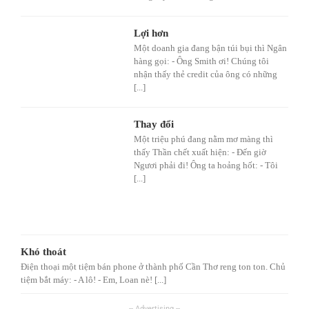
Lợi hơn
Một doanh gia đang bận túi bụi thì Ngân
hàng gọi: - Ông Smith ơi! Chúng tôi
nhận thấy thẻ credit của ông có những
[...]
Thay đổi
Một triệu phú đang nằm mơ màng thì
thấy Thần chết xuất hiện: - Đến giờ
Ngươi phải đi! Ông ta hoảng hốt: - Tôi
[...]
Khó thoát
Điện thoại một tiệm bán phone ở thành phố Cần Thơ reng ton ton. Chủ
tiệm bắt máy: - A lô! - Em, Loan nè! [...]