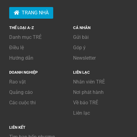
TRANG NHÀ
THỂ LOẠI A-Z
CÁ NHÂN
Danh mục TRẺ
Gửi bài
Điều lệ
Góp ý
Hướng dẫn
Newsletter
DOANH NGHIỆP
LIÊN LẠC
Rao vặt
Nhân viên TRẺ
Quảng cáo
Nơi phát hành
Các cuộc thi
Về báo TRẺ
Liên lạc
LIÊN KẾT
Tìm bạn bốn phương