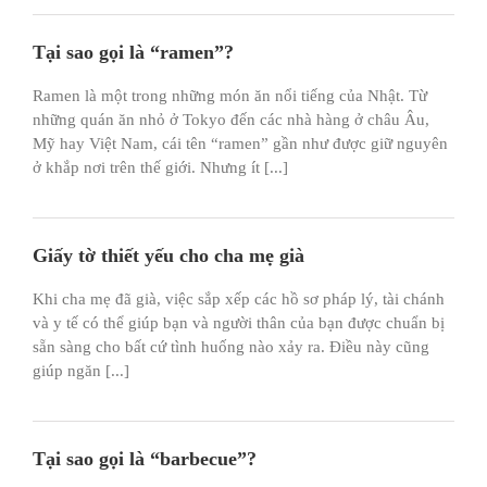
Tại sao gọi là “ramen”?
Ramen là một trong những món ăn nổi tiếng của Nhật. Từ
những quán ăn nhỏ ở Tokyo đến các nhà hàng ở châu Âu,
Mỹ hay Việt Nam, cái tên “ramen” gần như được giữ nguyên
ở khắp nơi trên thế giới. Nhưng ít [...]
Giấy tờ thiết yếu cho cha mẹ già
Khi cha mẹ đã già, việc sắp xếp các hồ sơ pháp lý, tài chánh
và y tế có thể giúp bạn và người thân của bạn được chuẩn bị
sẵn sàng cho bất cứ tình huống nào xảy ra. Điều này cũng
giúp ngăn [...]
Tại sao gọi là “barbecue”?