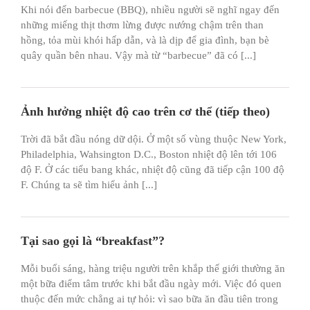
Khi nói đến barbecue (BBQ), nhiều người sẽ nghĩ ngay đến
những miếng thịt thơm lừng được nướng chậm trên than
hồng, tỏa mùi khói hấp dẫn, và là dịp để gia đình, bạn bè
quây quần bên nhau. Vậy mà từ “barbecue” đã có [...]
Ảnh hưởng nhiệt độ cao trên cơ thể (tiếp theo)
Trời đã bắt đầu nóng dữ dội. Ở một số vùng thuộc New York,
Philadelphia, Wahsington D.C., Boston nhiệt độ lên tới 106
độ F. Ở các tiểu bang khác, nhiệt độ cũng đã tiếp cận 100 độ
F. Chúng ta sẽ tìm hiểu ảnh [...]
Tại sao gọi là “breakfast”?
Mỗi buổi sáng, hàng triệu người trên khắp thế giới thường ăn
một bữa điểm tâm trước khi bắt đầu ngày mới. Việc đó quen
thuộc đến mức chẳng ai tự hỏi: vì sao bữa ăn đầu tiên trong