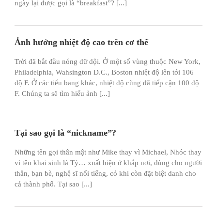
ngày lại được gọi là “breakfast”? [...]
Ảnh hưởng nhiệt độ cao trên cơ thể
Trời đã bắt đầu nóng dữ dội. Ở một số vùng thuộc New York,
Philadelphia, Wahsington D.C., Boston nhiệt độ lên tới 106
độ F. Ở các tiểu bang khác, nhiệt độ cũng đã tiếp cận 100 độ
F. Chúng ta sẽ tìm hiểu ảnh [...]
Tại sao gọi là “nickname”?
Những tên gọi thân mật như Mike thay vì Michael, Nhóc thay
vì tên khai sinh là Tý… xuất hiện ở khắp nơi, dùng cho người
thân, bạn bè, nghệ sĩ nổi tiếng, có khi còn đặt biệt danh cho
cả thành phố. Tại sao [...]