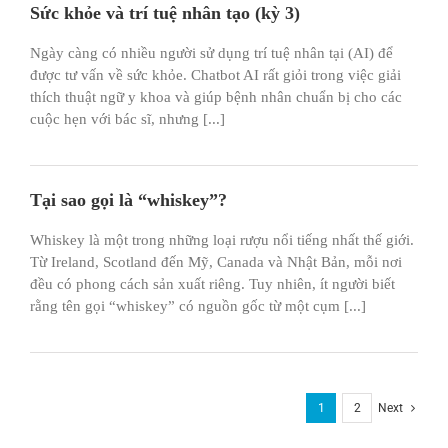
Sức khỏe và trí tuệ nhân tạo (kỳ 3)
Ngày càng có nhiều người sử dụng trí tuệ nhân tại (AI) để
được tư vấn về sức khỏe. Chatbot AI rất giỏi trong việc giải
thích thuật ngữ y khoa và giúp bệnh nhân chuẩn bị cho các
cuộc hẹn với bác sĩ, nhưng [...]
Tại sao gọi là “whiskey”?
Whiskey là một trong những loại rượu nổi tiếng nhất thế giới.
Từ Ireland, Scotland đến Mỹ, Canada và Nhật Bản, mỗi nơi
đều có phong cách sản xuất riêng. Tuy nhiên, ít người biết
rằng tên gọi “whiskey” có nguồn gốc từ một cụm [...]
1
2
Next