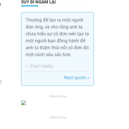
SUY ĐI NGẪM LẠI
ệ
Thượng đế tạo ra một người
đàn ông, và cho rằng anh ta
chưa hiểu sự cô đơn nên tạo ra
một người bạn đồng hành để
anh ta thấm thía nỗi cô đơn đó
một cách sâu sắc hơn.
—
Paul Valéry
Next quote »
c