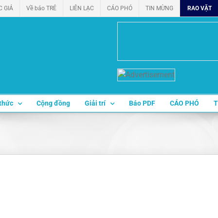
C GIẢ
Về báo TRẺ
LIÊN LẠC
CÁO PHÓ
TIN MỪNG
RAO VẶT
thức
Cộng đồng
Giải trí
Báo PDF
CÁO PHÓ
T