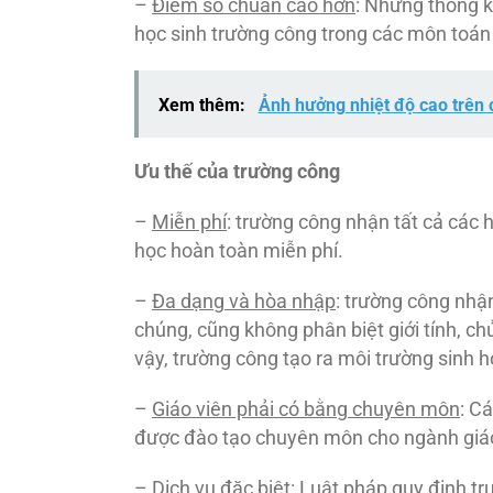
–
Điểm số chuẩn cao hơn
: Những thống k
học sinh trường công trong các môn toán 
Xem thêm:
Ảnh hưởng nhiệt độ cao trên 
Ưu thế của trường công
–
Miễn phí
: trường công nhận tất cả các 
học hoàn toàn miễn phí.
–
Đa dạng và hòa nhập
: trường công nhậ
chúng, cũng không phân biệt giới tính, ch
vậy, trường công tạo ra môi trường sinh h
–
Giáo viên phải có bằng chuyên môn
: C
được đào tạo chuyên môn cho ngành giáo 
–
Dịch vụ đặc biệt
: Luật pháp quy định t