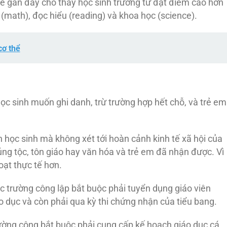
ê gần đây cho thấy học sinh trường tư đạt điểm cao hơn
(math), đọc hiểu (reading) và khoa học (science).
cơ thể
học sinh muốn ghi danh, trừ trường hợp hết chỗ, và trẻ em
n học sinh mà không xét tới hoàn cảnh kinh tế xã hội của
ủng tộc, tôn giáo hay văn hóa và trẻ em đã nhận được. Vì
oạt thực tế hơn.
ác trường công lập bắt buộc phải tuyển dụng giáo viên
dục và còn phải qua kỳ thi chứng nhận của tiểu bang.
rường công bắt buộc phải cung cấp kế hoạch giáo dục cá