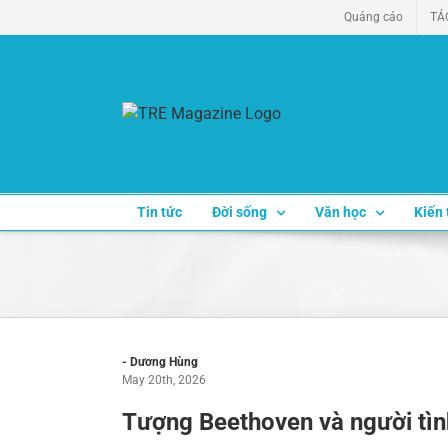
Skip
Quảng cáo
TÁ
to
content
Tin tức
Đời sống
Văn học
Kiến 
- Dương Hùng
May 20th, 2026
Tượng Beethoven và người tìn