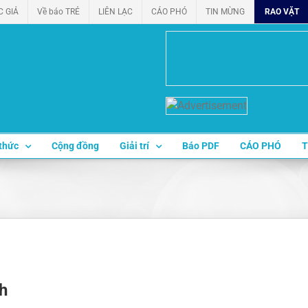
C GIẢ
Về báo TRẺ
LIÊN LẠC
CÁO PHÓ
TIN MỪNG
RAO VẶT
thức
Cộng đồng
Giải trí
Báo PDF
CÁO PHÓ
T
h