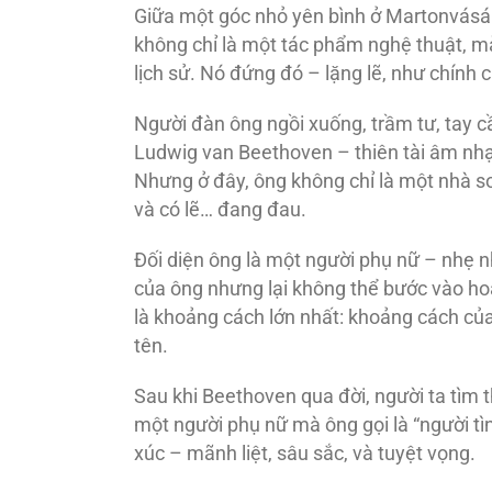
Giữa một góc nhỏ yên bình ở Martonvásár
không chỉ là một tác phẩm nghệ thuật, mà
lịch sử. Nó đứng đó – lặng lẽ, như chín
Người đàn ông ngồi xuống, trầm tư, tay c
Ludwig van Beethoven – thiên tài âm nhạc
Nhưng ở đây, ông không chỉ là một nhà so
và có lẽ… đang đau.
Đối diện ông là một người phụ nữ – nhẹ 
của ông nhưng lại không thể bước vào ho
là khoảng cách lớn nhất: khoảng cách của
tên.
Sau khi Beethoven qua đời, người ta tìm 
một người phụ nữ mà ông gọi là “người tìn
xúc – mãnh liệt, sâu sắc, và tuyệt vọng.