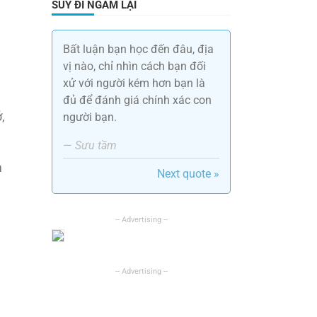
SUY ĐI NGẪM LẠI
Bất luận bạn học đến đâu, địa
vị nào, chỉ nhìn cách bạn đối
xử với người kém hơn bạn là
đủ để đánh giá chính xác con
,
người bạn.
—
Sưu tầm
m
Next quote »
g