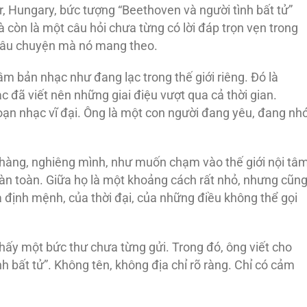
, Hungary, bức tượng “Beethoven và người tình bất tử”
 còn là một câu hỏi chưa từng có lời đáp trọn vẹn trong
h câu chuyện mà nó mang theo.
ầm bản nhạc như đang lạc trong thế giới riêng. Đó là
 đã viết nên những giai điệu vượt qua cả thời gian.
ạn nhạc vĩ đại. Ông là một con người đang yêu, đang nhớ
nhàng, nghiêng mình, như muốn chạm vào thế giới nội tâ
àn toàn. Giữa họ là một khoảng cách rất nhỏ, nhưng cũn
 định mệnh, của thời đại, của những điều không thể gọi
thấy một bức thư chưa từng gửi. Trong đó, ông viết cho
h bất tử”. Không tên, không địa chỉ rõ ràng. Chỉ có cảm