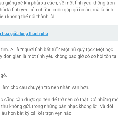
sự giằng xé khi phải xa cách, về một tình yêu không trọn
ải là tình yêu của những cuộc gặp gỡ ồn ào, mà là tình
u không thể nói thành lời.
 hoa giữa lòng thành phố
 tìm. Ai là “người tình bất tử”? Một nữ quý tộc? Một học
 đơn giản là một tình yêu không bao giờ có cơ hội tồn tại
ngỏ.
ại làm cho câu chuyện trở nên nhân văn hơn.
nào cũng cần được gọi tên để trở nên có thật. Có những mố
lá thư không gửi, trong những bản nhạc không lời. Và đôi
lâu hơn bất kỳ cái kết trọn vẹn nào.